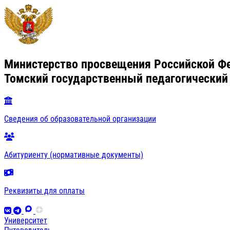
Уважаемые
коллеги!
Историко-
филологический
Министерство просвещения Российской Ф
Томский государственный педагогический
факультет
Томского
Сведения об образовательной организации
государственного
педагогического
Абитуриенту (нормативные документы)
университета
Реквизиты для оплаты
приглашает
Вас
Университет