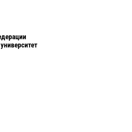
едерации
 университет