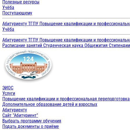
Полезные ресурсы
Учёба
и
Поступающему
молодых
Абитуриенту ТГПУ
Повышение квалификации и профессиональн
Учёба
ученых
Абитуриенту ТГПУ
Повышение квалификации и профессиональн
«НОЯБРЬСКИЕ
Расписание занятий
Студенческая наука
Общежития
Стипенди
ЧТЕНИЯ
В
ТГПУ»
Конференция
ЭИОС
состоится
Услуги
Повышение квалификации и профессиональная переподготовка
в
Дополнительное образование детей и взрослых
Абитуриенту
Томском
Сайт "Абитуриент"
Выбрать программу обучения
государственном
Подать документы о приёме