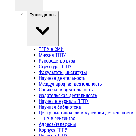
10.00
в
Путеводитель
206
ауд.
(корп.
8:
Каштак,
ТГПУ в СМИ
ул.
Миссия ТГПУ
Карла
Руководство вуза
Ильмера
Структура ТГПУ
15/1)
Факультеты, институты
Научная деятельность
Международная деятельность
Социальная деятельность
Издательская деятельность
Научные журналы ТГПУ
Научная библиотека
Центр выставочной и музейной деятельности
ТГПУ в рейтингах
Адреса/телефоны
Корпуса ТГПУ
Прием в ТГПУ