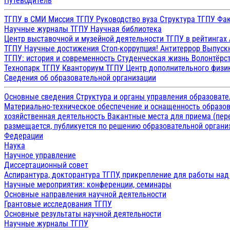
Путеводитель
принять
ТГПУ в СМИ
Миссия ТГПУ
Руководство вуза
Структура ТГПУ
Фак
участие
Научные журналы ТГПУ
Научная библиотека
Центр выставочной и музейной деятельности
ТГПУ в рейтингах
в
ТГПУ
Научные достижения
Стоп-коррупция!
Антитеррор
Выпуск
ТГПУ: история и современность
Студенческая жизнь
Волонтёрс
работе
Технопарк ТГПУ
Кванториум ТГПУ
Центр дополнительного физик
Сведения об образовательной организации
Основные сведения
Структура и органы управления образоват
Материально-техническое обеспечение и оснащенность образов
хозяйственная деятельность
Вакантные места для приема (пе
IV
размещается, публикуется по решению образовательной организ
Федерации
археолого-
Наука
Научное управление
этнографической
Диссертационный совет
Аспирантура, докторантура ТГПУ, прикрепление для работы на
конференции
Научные мероприятия: конференции, семинары
Основные направления научной деятельности
Грантовые исследования ТГПУ
студентов,
Основные результаты научной деятельности
Научные журналы ТГПУ
аспирантов