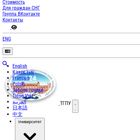
Стоимость
педагогическом
Для граждан СНГ
Группа ВКонтакте
университете
Контакты
на
ENG
кафедре
археологии
и
English
Қазақ тілі
этнологии
Français
Polski
24
Забони тоҷикӣ
Tiếng Việt
ноября
العربية
ТГПУ
Открыть меню
日本語
2017
中文
Университет
г.
в