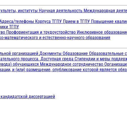
ультеты, институты
Научная деятельность
Международная деят
Адреса/телефоны
Корпуса ТГПУ
Прием в ТГПУ
Повышение квалиф
ники ТГПУ
тво
Профориентация и трудоустройство
Инклюзивное образован
о-математического и естественно-научного образования
ельной организацией
Документы
Образование
Образовательные с
ательного процесса. Доступная среда
Стипендии и меры подде
ревода) обучающихся
Международное сотрудничество
Организаци
ации, и (или) размещение, опубликование которой является обя
д кандидатской диссертацией