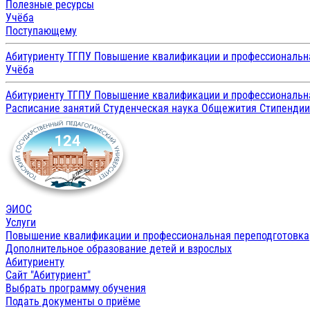
Полезные ресурсы
Учёба
Поступающему
Абитуриенту ТГПУ
Повышение квалификации и профессиональн
Учёба
Абитуриенту ТГПУ
Повышение квалификации и профессиональн
Расписание занятий
Студенческая наука
Общежития
Стипенди
ЭИОС
Услуги
Повышение квалификации и профессиональная переподготовка
Дополнительное образование детей и взрослых
Абитуриенту
Сайт "Абитуриент"
Выбрать программу обучения
Подать документы о приёме