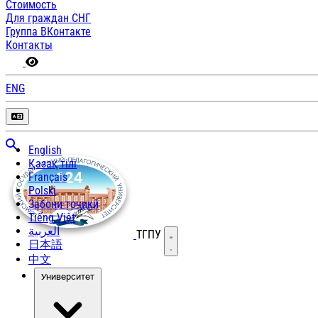
Стоимость
Для граждан СНГ
Группа ВКонтакте
Контакты
ENG
English
Қазақ тілі
Français
Polski
Забони тоҷикӣ
Tiếng Việt
العربية
ТГПУ
Открыть меню
日本語
中文
Университет