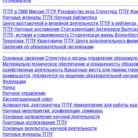
Путеводитель
ТГПУ в СМИ
Миссия ТГПУ
Руководство вуза
Структура ТГПУ
Фак
Научные журналы ТГПУ
Научная библиотека
Центр выставочной и музейной деятельности
ТГПУ в рейтингах
ТГПУ
Научные достижения
Стоп-коррупция!
Антитеррор
Выпуск
ТГПУ: история и современность
Студенческая жизнь
Волонтёрс
Технопарк ТГПУ
Кванториум ТГПУ
Центр дополнительного физик
Сведения об образовательной организации
Основные сведения
Структура и органы управления образоват
Материально-техническое обеспечение и оснащенность образов
хозяйственная деятельность
Вакантные места для приема (пе
размещается, публикуется по решению образовательной организ
Федерации
Наука
Научное управление
Диссертационный совет
Аспирантура, докторантура ТГПУ, прикрепление для работы на
Научные мероприятия: конференции, семинары
Основные направления научной деятельности
Грантовые исследования ТГПУ
Основные результаты научной деятельности
Научные журналы ТГПУ