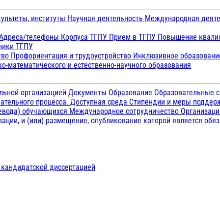
ультеты, институты
Научная деятельность
Международная деят
Адреса/телефоны
Корпуса ТГПУ
Прием в ТГПУ
Повышение квалиф
ники ТГПУ
тво
Профориентация и трудоустройство
Инклюзивное образован
о-математического и естественно-научного образования
ельной организацией
Документы
Образование
Образовательные с
ательного процесса. Доступная среда
Стипендии и меры подде
ревода) обучающихся
Международное сотрудничество
Организаци
ации, и (или) размещение, опубликование которой является обя
д кандидатской диссертацией