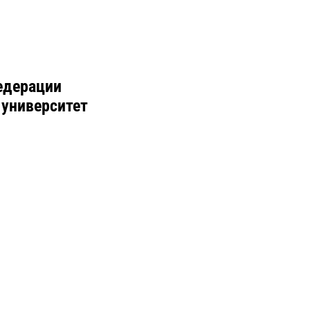
едерации
 университет