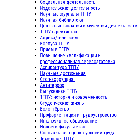
Социальная деятельность
Издательская деятельность
Научные журналы ТГПУ
Научная библиотека
Центр выставочной и музейной деятельности
ТГПУ в рейтингах
Адреса/телефоны
Корпуса ТГПУ
Прием в ТГПУ
Повышение квалификации и
профессиональная переподготовка
Аспирантура ТГПУ
Научные достижения
Стоп-коррупция!
Антитеррор
Выпускники ТГПУ
ТГПУ: история и современность
Студенческая жизнь
Волонтёрство
Профориентация и трудоустройство
Инклюзивное образование
Новости факультетов
Специальная оценка условий труда
Технопарк ТГПУ