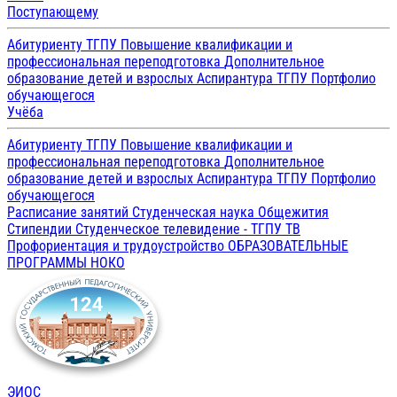
Поступающему
Абитуриенту ТГПУ
Повышение квалификации и
профессиональная переподготовка
Дополнительное
образование детей и взрослых
Аспирантура ТГПУ
Портфолио
обучающегося
Учёба
Абитуриенту ТГПУ
Повышение квалификации и
профессиональная переподготовка
Дополнительное
образование детей и взрослых
Аспирантура ТГПУ
Портфолио
обучающегося
Расписание занятий
Студенческая наука
Общежития
Стипендии
Студенческое телевидение - ТГПУ ТВ
Профориентация и трудоустройство
ОБРАЗОВАТЕЛЬНЫЕ
ПРОГРАММЫ
НОКО
ЭИОС