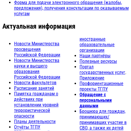
Форма для подачи электронного обращения (жалобы,
предложения), получения консультации по оказываемым
услугам
Актуальная информация
иностранные
Новости Министерства
образовательные
просвещения
организации
Российской Федерации
Наши партнёры
Новости Министерства
Полезные ресурсы
науки и высшего
Портал
образования
государственных услуг
.
Российской Федерации
Приложение
Новости факультетов
Профориентационные
Расписание занятий
проекты ТГПУ
Памятка гражданам о
Обращение с
действиях при
персональными
установлении уровней
данными
террористической
Брошюра для граждан,
опасности
принимающих/
Планы деятельности
принимавших участие в
Отчёты ТГПУ
СВО, а также их детей