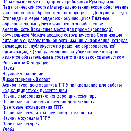
Образовательные стандарты и требования
Руководство
Педагогический состав
Материально-техническое обеспечение
и оснащенность образовательного процесса. Доступная среда
Стипендии и меры поддержки обучающихся
Платные
образовательные услуги
Финансово-хозяйственная
деятельность
Вакантные места для приема (перевода)
обучающихся
Международное сотрудничество
Организация
питания в образовательной организации
Информация, которая
размещается, публикуется по решению образовательной
организации, и (или) размещение, опубликование которой
является обязательным в соответствии с законодательством
Российской Федерации
Наука
Научное управление
Диссертационный совет
Аспирантура, докторантура ТГПУ, прикрепление для работы
над кандидатской диссертацией
Научные мероприятия: конференции, семинары
Основные направления научной деятельности
Грантовые исследования ТГПУ
Основные результаты научной деятельности
Научные журналы ТГПУ
Полезные ресурсы
Учёба