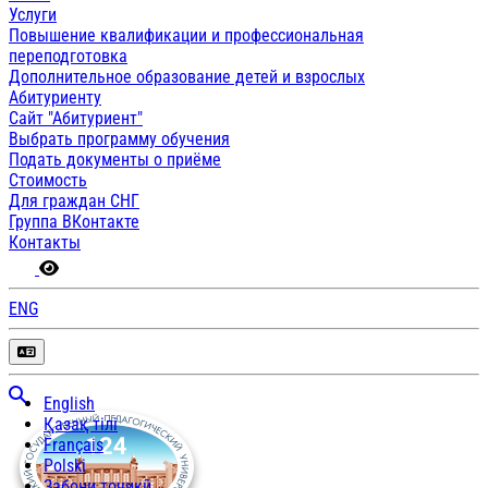
Услуги
Повышение квалификации и профессиональная
переподготовка
Дополнительное образование детей и взрослых
Абитуриенту
Сайт "Абитуриент"
Выбрать программу обучения
Подать документы о приёме
Стоимость
Для граждан СНГ
Группа ВКонтакте
Контакты
ENG
English
Қазақ тілі
Français
Polski
Забони тоҷикӣ