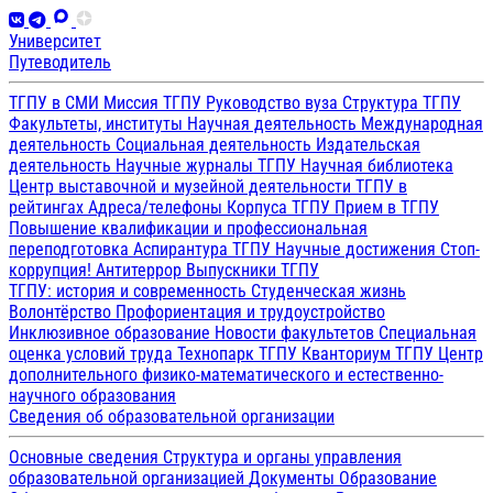
Университет
Путеводитель
ТГПУ в СМИ
Миссия ТГПУ
Руководство вуза
Структура ТГПУ
Факультеты, институты
Научная деятельность
Международная
деятельность
Социальная деятельность
Издательская
деятельность
Научные журналы ТГПУ
Научная библиотека
Центр выставочной и музейной деятельности
ТГПУ в
рейтингах
Адреса/телефоны
Корпуса ТГПУ
Прием в ТГПУ
Повышение квалификации и профессиональная
переподготовка
Аспирантура ТГПУ
Научные достижения
Стоп-
коррупция!
Антитеррор
Выпускники ТГПУ
ТГПУ: история и современность
Студенческая жизнь
Волонтёрство
Профориентация и трудоустройство
Инклюзивное образование
Новости факультетов
Специальная
оценка условий труда
Технопарк ТГПУ
Кванториум ТГПУ
Центр
дополнительного физико-математического и естественно-
научного образования
Сведения об образовательной организации
Основные сведения
Структура и органы управления
образовательной организацией
Документы
Образование