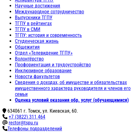
Научные достижения
Международное сотрудничество
Выпускники ТГПУ
ТГПУ в рейтингах
ТГПУ в СМИ
ТГПУ: история и современность
Студенческая жизнь
Общежития
Отдел «Телевидение ТГПУ»
Волонтёрство
Профориентация и трудоустройство
Инклюзивное образование
Новости факультетов
Сведения о доходах, об имуществе и обязательствах
имущественного характера руководителя и членов его
семьи
Оценка условий оказания обр. услуг (обучающимися)
634061 г. Томск, ул. Киевская, 60.
+7 (3822) 311 464
rector@tspu.ru
Телефоны подразделений