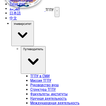
Tiếng Việt
العربية
ТГПУ
Открыть меню
日本語
中文
Университет
Путеводитель
ТГПУ в СМИ
Миссия ТГПУ
Руководство вуза
Структура ТГПУ
Факультеты, институты
Научная деятельность
Международная деятельность