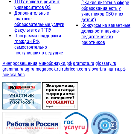
ТГПУ вошел в рейтинг
("Какие льготы в сфере
университетов QS
образования есть у
Дополнительные
участников СВО и их
платные
детей")
образовательные услуги
Конкурсы на вакантные
факультетов ТГПУ
должности научно-
Программа поддержки
педагогических
граждан РФ,
работников
самостоятельно
поступивших в ведущие
минпросвещения
минобрнауки.рф
gramota.ru
glossary.ru
gramma.ru
ug.ru
megabook.ru
rubricon.com
slovari.ru
нцпти.рф
войска бпс