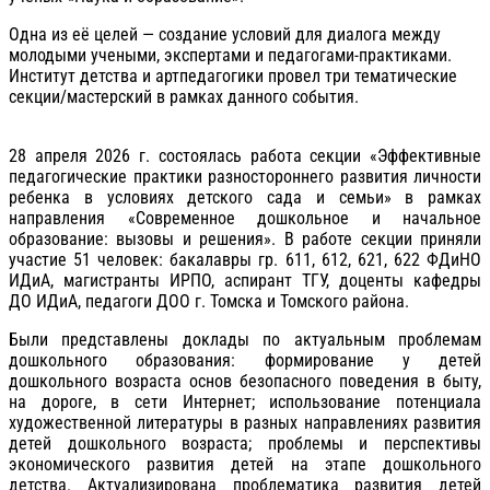
Одна из её целей — создание условий для диалога между
молодыми учеными, экспертами и педагогами-практиками.
Институт детства и артпедагогики провел три тематические
секции/мастерский в рамках данного события.
28 апреля 2026 г. состоялась работа секции «Эффективные
педагогические практики разностороннего развития личности
ребенка в условиях детского сада и семьи» в рамках
направления «Современное дошкольное и начальное
образование: вызовы и решения». В работе секции приняли
участие 51 человек: бакалавры гр. 611, 612, 621, 622 ФДиНО
ИДиА, магистранты ИРПО, аспирант ТГУ, доценты кафедры
ДО ИДиА, педагоги ДОО г. Томска и Томского района.
Были представлены доклады по актуальным проблемам
дошкольного образования: формирование у детей
дошкольного возраста основ безопасного поведения в быту,
на дороге, в сети Интернет; использование потенциала
художественной литературы в разных направлениях развития
детей дошкольного возраста; проблемы и перспективы
экономического развития детей на этапе дошкольного
детства. Актуализирована проблематика развития детей