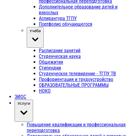
профессиональная переподготовка
Дополнительное образование детей и
взрослых
Аспирантура ТГПУ
Портфолио обучающегося
Учёба
Расписание занятий
Студенческая наука
Общежития
Стипендии
Студенческое телевидение - ТГПУ ТВ
Профориентация и трудоустройство
ОБРАЗОВАТЕЛЬНЫЕ ПРОГРАММЫ
НОКО
ЭИОС
Услуги
Повышение квалификации и профессиональная
переподготовка