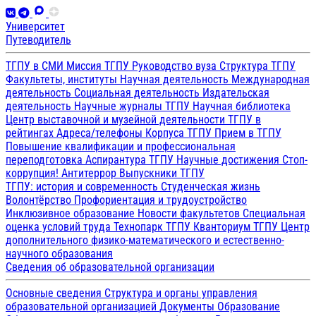
Университет
Путеводитель
ТГПУ в СМИ
Миссия ТГПУ
Руководство вуза
Структура ТГПУ
Факультеты, институты
Научная деятельность
Международная
деятельность
Социальная деятельность
Издательская
деятельность
Научные журналы ТГПУ
Научная библиотека
Центр выставочной и музейной деятельности
ТГПУ в
рейтингах
Адреса/телефоны
Корпуса ТГПУ
Прием в ТГПУ
Повышение квалификации и профессиональная
переподготовка
Аспирантура ТГПУ
Научные достижения
Стоп-
коррупция!
Антитеррор
Выпускники ТГПУ
ТГПУ: история и современность
Студенческая жизнь
Волонтёрство
Профориентация и трудоустройство
Инклюзивное образование
Новости факультетов
Специальная
оценка условий труда
Технопарк ТГПУ
Кванториум ТГПУ
Центр
дополнительного физико-математического и естественно-
научного образования
Сведения об образовательной организации
Основные сведения
Структура и органы управления
образовательной организацией
Документы
Образование