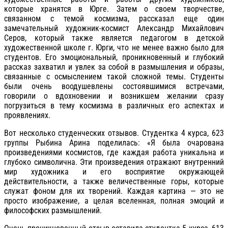
которые хранятся в Юрге. Затем о своем творчестве,
связанном с темой космизма, рассказал еще один
замечательный художник-космист Александр Михайлович
Серов, который также является педагогом в детской
художественной школе г. Юрги, что не менее важно было для
студентов. Его эмоциональный, проникновенный и глубокий
рассказ захватил и увлек за собой в размышления и образы,
связанные с осмыслением такой сложной темы. Студенты
были очень воодушевлены состоявшимися встречами,
говорили о вдохновении и возникшем желании сразу
погрузиться в тему космизма в различных его аспектах и
проявлениях.
Вот несколько студенческих отзывов. Студентка 4 курса, 623
группы Рыбина Арина поделилась: «Я была очарована
произведениями космистов, где каждая работа уникальна и
глубоко символична. Эти произведения отражают внутренний
мир художника и его восприятие окружающей
действительности, а также величественные горы, которые
служат фоном для их творений. Каждая картина — это не
просто изображение, а целая вселенная, полная эмоций и
философских размышлений.