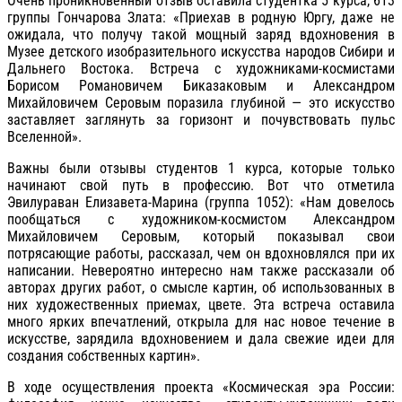
Очень проникновенный отзыв оставила студентка 5 курса, 613
группы Гончарова Злата: «Приехав в родную Юргу, даже не
ожидала, что получу такой мощный заряд вдохновения в
Музее детского изобразительного искусства народов Сибири и
Дальнего Востока. Встреча с художниками-космистами
Борисом Романовичем Биказаковым и Александром
Михайловичем Серовым поразила глубиной — это искусство
заставляет заглянуть за горизонт и почувствовать пульс
Вселенной».
Важны были отзывы студентов 1 курса, которые только
начинают свой путь в профессию. Вот что отметила
Эвилураван Елизавета-Марина (группа 1052): «Нам довелось
пообщаться с художником-космистом Александром
Михайловичем Серовым, который показывал свои
потрясающие работы, рассказал, чем он вдохновлялся при их
написании. Невероятно интересно нам также рассказали об
авторах других работ, о смысле картин, об использованных в
них художественных приемах, цвете. Эта встреча оставила
много ярких впечатлений, открыла для нас новое течение в
искусстве, зарядила вдохновением и дала свежие идеи для
создания собственных картин».
В ходе осуществления проекта «Космическая эра России: