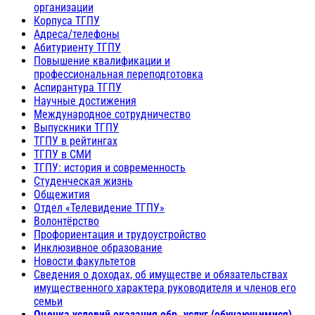
организации
Корпуса ТГПУ
Адреса/телефоны
Абитуриенту ТГПУ
Повышение квалификации и
профессиональная переподготовка
Аспирантура ТГПУ
Научные достижения
Международное сотрудничество
Выпускники ТГПУ
ТГПУ в рейтингах
ТГПУ в СМИ
ТГПУ: история и современность
Студенческая жизнь
Общежития
Отдел «Телевидение ТГПУ»
Волонтёрство
Профориентация и трудоустройство
Инклюзивное образование
Новости факультетов
Сведения о доходах, об имуществе и обязательствах
имущественного характера руководителя и членов его
семьи
Оценка условий оказания обр. услуг (обучающимися)