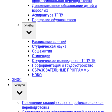
профессиональная переподготовка
Дополнительное образование детей и
взрослых
Аспирантура ТГПУ
Портфолио обучающегося
Учёба
Расписание занятий
Студенческая наука
Общежития
Стипендии
Студенческое телевидение - ТГПУ ТВ
Профориентация и трудоустройство
ОБРАЗОВАТЕЛЬНЫЕ ПРОГРАММЫ
НОКО
ЭИОС
Услуги
Повышение квалификации и профессиональная
переподготовка