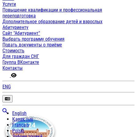
Услуги
Повышение квалификации и профессиональная
переподготовка
Дополнительное образование детей и взрослых
Абитуриенту
Сайт "Абитуриент"
Выбрать программу обучения
Подать документы о приёме
Стоимость
Для граждан СНГ
Группа ВКонтакте
Контакты
ENG
English
Қазақ тілі
Français
Polski
Забони тоҷикӣ