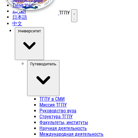
Tiếng Việt
العربية
ТГПУ
Открыть меню
日本語
中文
Университет
Путеводитель
ТГПУ в СМИ
Миссия ТГПУ
Руководство вуза
Структура ТГПУ
Факультеты, институты
Научная деятельность
Международная деятельность