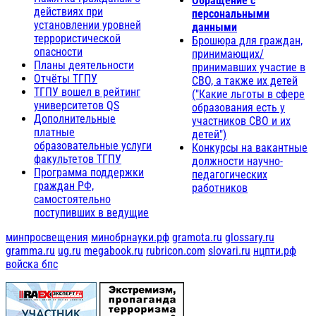
Обращение с
действиях при
персональными
установлении уровней
данными
террористической
Брошюра для граждан,
опасности
принимающих/
Планы деятельности
принимавших участие в
Отчёты ТГПУ
СВО, а также их детей
ТГПУ вошел в рейтинг
("Какие льготы в сфере
университетов QS
образования есть у
Дополнительные
участников СВО и их
платные
детей")
образовательные услуги
Конкурсы на вакантные
факультетов ТГПУ
должности научно-
Программа поддержки
педагогических
граждан РФ,
работников
самостоятельно
поступивших в ведущие
минпросвещения
минобрнауки.рф
gramota.ru
glossary.ru
gramma.ru
ug.ru
megabook.ru
rubricon.com
slovari.ru
нцпти.рф
войска бпс