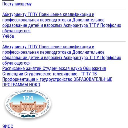
Поступающему
Абитуриенту ТГПУ
Повышение квалификации и
профессиональная переподготовка
Дополнительное
образование детей и взрослых
Аспирантура ТГПУ
Портфолио
обучающегося
Учёба
Абитуриенту ТГПУ
Повышение квалификации и
профессиональная переподготовка
Дополнительное
образование детей и взрослых
Аспирантура ТГПУ
Портфолио
обучающегося
Расписание занятий
Студенческая наука
Общежития
Стипендии
Студенческое телевидение - ТГПУ ТВ
Профориентация и трудоустройство
ОБРАЗОВАТЕЛЬНЫЕ
ПРОГРАММЫ
НОКО
ЭИОС