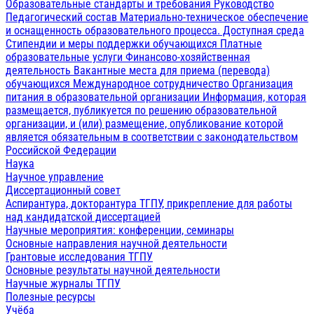
Образовательные стандарты и требования
Руководство
Педагогический состав
Материально-техническое обеспечение
и оснащенность образовательного процесса. Доступная среда
Стипендии и меры поддержки обучающихся
Платные
образовательные услуги
Финансово-хозяйственная
деятельность
Вакантные места для приема (перевода)
обучающихся
Международное сотрудничество
Организация
питания в образовательной организации
Информация, которая
размещается, публикуется по решению образовательной
организации, и (или) размещение, опубликование которой
является обязательным в соответствии с законодательством
Российской Федерации
Наука
Научное управление
Диссертационный совет
Аспирантура, докторантура ТГПУ, прикрепление для работы
над кандидатской диссертацией
Научные мероприятия: конференции, семинары
Основные направления научной деятельности
Грантовые исследования ТГПУ
Основные результаты научной деятельности
Научные журналы ТГПУ
Полезные ресурсы
Учёба