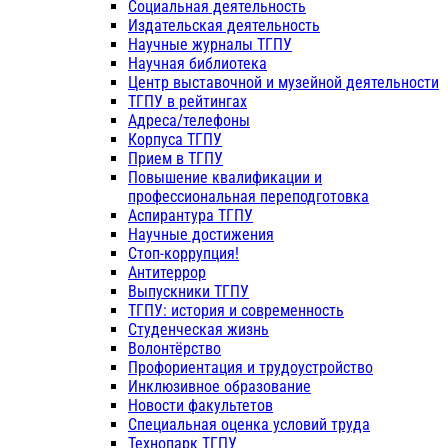
Социальная деятельность
Издательская деятельность
Научные журналы ТГПУ
Научная библиотека
Центр выставочной и музейной деятельности
ТГПУ в рейтингах
Адреса/телефоны
Корпуса ТГПУ
Прием в ТГПУ
Повышение квалификации и
профессиональная переподготовка
Аспирантура ТГПУ
Научные достижения
Стоп-коррупция!
Антитеррор
Выпускники ТГПУ
ТГПУ: история и современность
Студенческая жизнь
Волонтёрство
Профориентация и трудоустройство
Инклюзивное образование
Новости факультетов
Специальная оценка условий труда
Технопарк ТГПУ