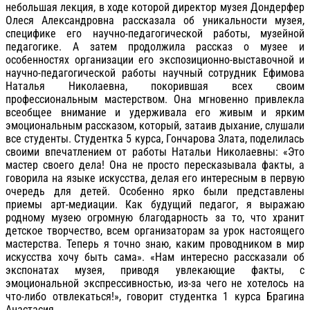
небольшая лекция, в ходе которой директор музея Дондерфер
Олеся Александровна рассказала об уникальности музея,
специфике его научно-педагогической работы, музейной
педагогике. А затем продолжила рассказ о музее и
особенностях организации его экспозиционно-выставочной и
научно-педагогической работы научный сотрудник Ефимова
Наталья Николаевна, покорившая всех своим
профессиональным мастерством. Она мгновенно привлекла
всеобщее внимание и удерживала его живым и ярким
эмоциональным рассказом, который, затаив дыхание, слушали
все студенты. Студентка 5 курса, Гончарова Злата, поделилась
своими впечатлением от работы Натальи Николаевны: «Это
мастер своего дела! Она не просто пересказывала факты, а
говорила на языке искусства, делая его интересным в первую
очередь для детей. Особенно ярко были представлены
приемы арт-медиации. Как будущий педагог, я выражаю
родному музею огромную благодарность за то, что хранит
детское творчество, всем организаторам за урок настоящего
мастерства. Теперь я точно знаю, каким проводником в мир
искусства хочу быть сама». «Нам интересно рассказали об
экспонатах музея, приводя увлекающие факты, с
эмоциональной экспрессивностью, из-за чего не хотелось на
что-либо отвлекаться!», говорит студентка 1 курса Брагина
Анастасия.