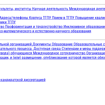
ультеты, институты
Научная деятельность
Международная деят
Адреса/телефоны
Корпуса ТГПУ
Прием в ТГПУ
Повышение квалиф
ники ТГПУ
тво
Профориентация и трудоустройство
Инклюзивное образован
о-математического и естественно-научного образования
ельной организацией
Документы
Образование
Образовательные с
ательного процесса. Доступная среда
Стипендии и меры подде
ревода) обучающихся
Международное сотрудничество
Организаци
ации, и (или) размещение, опубликование которой является обя
д кандидатской диссертацией