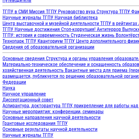
Путеводитель
ТГПУ в СМИ
Миссия ТГПУ
Руководство вуза
Структура ТГПУ
Фак
Научные журналы ТГПУ
Научная библиотека
Центр выставочной и музейной деятельности
ТГПУ в рейтингах
ТГПУ
Научные достижения
Стоп-коррупция!
Антитеррор
Выпуск
ТГПУ: история и современность
Студенческая жизнь
Волонтёрс
Технопарк ТГПУ
Кванториум ТГПУ
Центр дополнительного физик
Сведения об образовательной организации
Основные сведения
Структура и органы управления образоват
Материально-техническое обеспечение и оснащенность образов
хозяйственная деятельность
Вакантные места для приема (пе
размещается, публикуется по решению образовательной организ
Федерации
Наука
Научное управление
Диссертационный совет
Аспирантура, докторантура ТГПУ, прикрепление для работы на
Научные мероприятия: конференции, семинары
Основные направления научной деятельности
Грантовые исследования ТГПУ
Основные результаты научной деятельности
Научные журналы ТГПУ