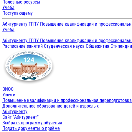
Полезные ресурсы
Учёба
Поступающему
Абитуриенту ТГПУ
Повышение квалификации и профессиональн
Учёба
Абитуриенту ТГПУ
Повышение квалификации и профессиональн
Расписание занятий
Студенческая наука
Общежития
Стипенди
ЭИОС
Услуги
Повышение квалификации и профессиональная переподготовка
Дополнительное образование детей и взрослых
Абитуриенту
Сайт "Абитуриент"
Выбрать программу обучения
Подать документы о приёме