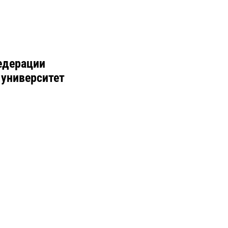
едерации
 университет