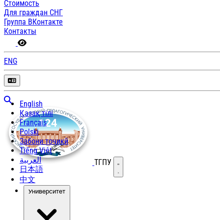
Стоимость
Для граждан СНГ
Группа ВКонтакте
Контакты
ENG
English
Қазақ тілі
Français
Polski
Забони тоҷикӣ
Tiếng Việt
العربية
ТГПУ
Открыть меню
日本語
中文
Университет