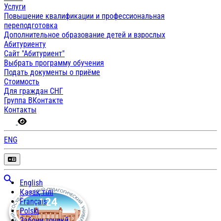
Услуги
Повышение квалификации и профессиональная
переподготовка
Дополнительное образование детей и взрослых
Абитуриенту
Сайт "Абитуриент"
Выбрать программу обучения
Подать документы о приёме
Стоимость
Для граждан СНГ
Группа ВКонтакте
Контакты
ENG
English
Қазақ тілі
Français
Polski
Забони тоҷикӣ