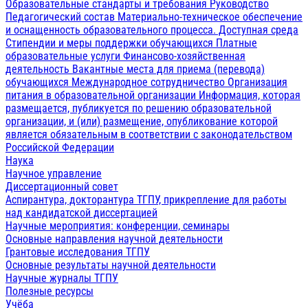
Образовательные стандарты и требования
Руководство
Педагогический состав
Материально-техническое обеспечение
и оснащенность образовательного процесса. Доступная среда
Стипендии и меры поддержки обучающихся
Платные
образовательные услуги
Финансово-хозяйственная
деятельность
Вакантные места для приема (перевода)
обучающихся
Международное сотрудничество
Организация
питания в образовательной организации
Информация, которая
размещается, публикуется по решению образовательной
организации, и (или) размещение, опубликование которой
является обязательным в соответствии с законодательством
Российской Федерации
Наука
Научное управление
Диссертационный совет
Аспирантура, докторантура ТГПУ, прикрепление для работы
над кандидатской диссертацией
Научные мероприятия: конференции, семинары
Основные направления научной деятельности
Грантовые исследования ТГПУ
Основные результаты научной деятельности
Научные журналы ТГПУ
Полезные ресурсы
Учёба