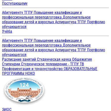
Поступающему
Абитуриенту ТГПУ
Повышение квалификации и
профессиональная переподготовка
Дополнительное
образование детей и взрослых
Аспирантура ТГПУ
Портфолио
обучающегося
Учёба
Абитуриенту ТГПУ
Повышение квалификации и
профессиональная переподготовка
Дополнительное
образование детей и взрослых
Аспирантура ТГПУ
Портфолио
обучающегося
Расписание занятий
Студенческая наука
Общежития
Стипендии
Студенческое телевидение - ТГПУ ТВ
Профориентация и трудоустройство
ОБРАЗОВАТЕЛЬНЫЕ
ПРОГРАММЫ
НОКО
ЭИОС