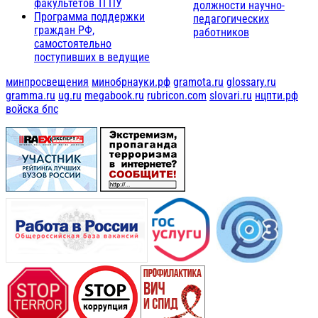
факультетов ТГПУ
должности научно-
Программа поддержки
педагогических
граждан РФ,
работников
самостоятельно
поступивших в ведущие
минпросвещения
минобрнауки.рф
gramota.ru
glossary.ru
gramma.ru
ug.ru
megabook.ru
rubricon.com
slovari.ru
нцпти.рф
войска бпс