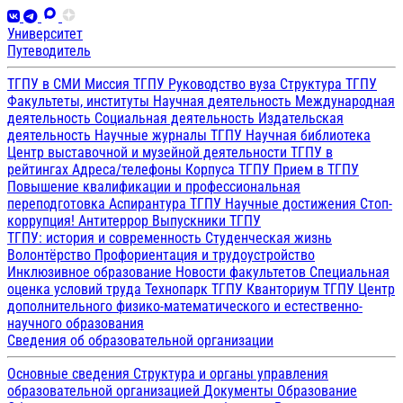
Университет
Путеводитель
ТГПУ в СМИ
Миссия ТГПУ
Руководство вуза
Структура ТГПУ
Факультеты, институты
Научная деятельность
Международная
деятельность
Социальная деятельность
Издательская
деятельность
Научные журналы ТГПУ
Научная библиотека
Центр выставочной и музейной деятельности
ТГПУ в
рейтингах
Адреса/телефоны
Корпуса ТГПУ
Прием в ТГПУ
Повышение квалификации и профессиональная
переподготовка
Аспирантура ТГПУ
Научные достижения
Стоп-
коррупция!
Антитеррор
Выпускники ТГПУ
ТГПУ: история и современность
Студенческая жизнь
Волонтёрство
Профориентация и трудоустройство
Инклюзивное образование
Новости факультетов
Специальная
оценка условий труда
Технопарк ТГПУ
Кванториум ТГПУ
Центр
дополнительного физико-математического и естественно-
научного образования
Сведения об образовательной организации
Основные сведения
Структура и органы управления
образовательной организацией
Документы
Образование