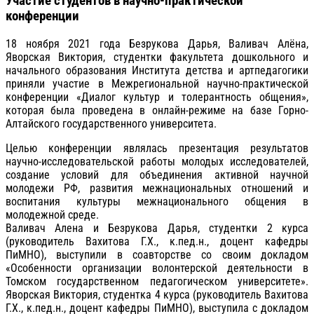
Участие студентов в научно-практической
конференции
18 ноября 2021 года Безрукова Дарья, Валивач Алёна,
Яворская Виктория, студентки факультета дошкольного и
начального образования Института детства и артпедагогики
приняли участие в Межрегиональной научно-практической
конференции «Диалог культур и толерантность общения»,
которая была проведена в онлайн-режиме на базе Горно-
Алтайского государственного университета.
Целью конференции являлась презентация результатов
научно-исследовательской работы молодых исследователей,
создание условий для объединения активной научной
молодежи РФ, развития межнациональных отношений и
воспитания культуры межнационального общения в
молодежной среде.
Валивач Алена и Безрукова Дарья, студентки 2 курса
(руководитель Вахитова Г.Х., к.пед.н., доцент кафедры
ПиМНО), выступили в соавторстве со своим докладом
«Особенности организации волонтерской деятельности в
Томском государственном педагогическом университете».
Яворская Виктория, студентка 4 курса (руководитель Вахитова
Г.Х., к.пед.н., доцент кафедры ПиМНО), выступила с докладом