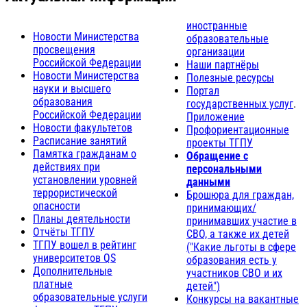
иностранные
Новости Министерства
образовательные
просвещения
организации
Российской Федерации
Наши партнёры
Новости Министерства
Полезные ресурсы
науки и высшего
Портал
образования
государственных услуг
.
Российской Федерации
Приложение
Новости факультетов
Профориентационные
Расписание занятий
проекты ТГПУ
Памятка гражданам о
Обращение с
действиях при
персональными
установлении уровней
данными
террористической
Брошюра для граждан,
опасности
принимающих/
Планы деятельности
принимавших участие в
Отчёты ТГПУ
СВО, а также их детей
ТГПУ вошел в рейтинг
("Какие льготы в сфере
университетов QS
образования есть у
Дополнительные
участников СВО и их
платные
детей")
образовательные услуги
Конкурсы на вакантные