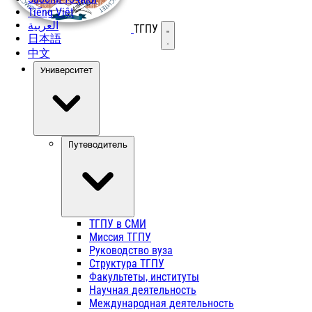
Tiếng Việt
العربية
ТГПУ
Открыть меню
日本語
中文
Университет
Путеводитель
ТГПУ в СМИ
Миссия ТГПУ
Руководство вуза
Структура ТГПУ
Факультеты, институты
Научная деятельность
Международная деятельность