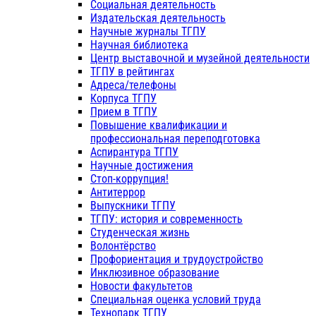
Социальная деятельность
Издательская деятельность
Научные журналы ТГПУ
Научная библиотека
Центр выставочной и музейной деятельности
ТГПУ в рейтингах
Адреса/телефоны
Корпуса ТГПУ
Прием в ТГПУ
Повышение квалификации и
профессиональная переподготовка
Аспирантура ТГПУ
Научные достижения
Стоп-коррупция!
Антитеррор
Выпускники ТГПУ
ТГПУ: история и современность
Студенческая жизнь
Волонтёрство
Профориентация и трудоустройство
Инклюзивное образование
Новости факультетов
Специальная оценка условий труда
Технопарк ТГПУ