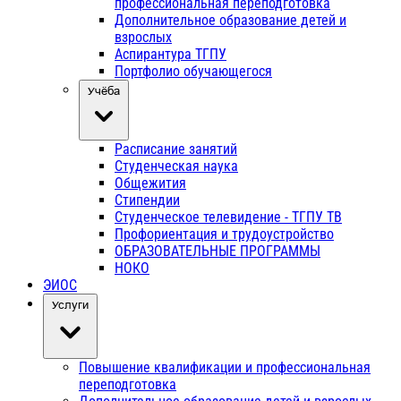
профессиональная переподготовка
Дополнительное образование детей и
взрослых
Аспирантура ТГПУ
Портфолио обучающегося
Учёба
Расписание занятий
Студенческая наука
Общежития
Стипендии
Студенческое телевидение - ТГПУ ТВ
Профориентация и трудоустройство
ОБРАЗОВАТЕЛЬНЫЕ ПРОГРАММЫ
НОКО
ЭИОС
Услуги
Повышение квалификации и профессиональная
переподготовка