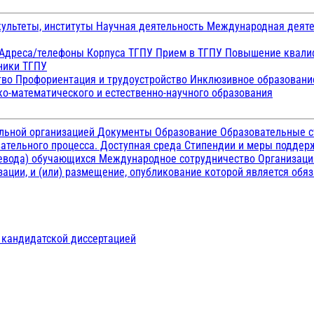
ультеты, институты
Научная деятельность
Международная деят
Адреса/телефоны
Корпуса ТГПУ
Прием в ТГПУ
Повышение квалиф
ники ТГПУ
тво
Профориентация и трудоустройство
Инклюзивное образован
о-математического и естественно-научного образования
ельной организацией
Документы
Образование
Образовательные с
ательного процесса. Доступная среда
Стипендии и меры подде
ревода) обучающихся
Международное сотрудничество
Организаци
ации, и (или) размещение, опубликование которой является обя
д кандидатской диссертацией