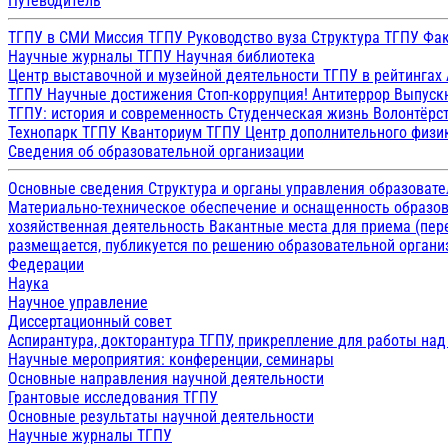
Путеводитель
ТГПУ в СМИ
Миссия ТГПУ
Руководство вуза
Структура ТГПУ
Фак
Научные журналы ТГПУ
Научная библиотека
Центр выставочной и музейной деятельности
ТГПУ в рейтингах
ТГПУ
Научные достижения
Стоп-коррупция!
Антитеррор
Выпуск
ТГПУ: история и современность
Студенческая жизнь
Волонтёрс
Технопарк ТГПУ
Кванториум ТГПУ
Центр дополнительного физик
Сведения об образовательной организации
Основные сведения
Структура и органы управления образоват
Материально-техническое обеспечение и оснащенность образов
хозяйственная деятельность
Вакантные места для приема (пе
размещается, публикуется по решению образовательной организ
Федерации
Наука
Научное управление
Диссертационный совет
Аспирантура, докторантура ТГПУ, прикрепление для работы на
Научные мероприятия: конференции, семинары
Основные направления научной деятельности
Грантовые исследования ТГПУ
Основные результаты научной деятельности
Научные журналы ТГПУ