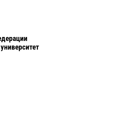
едерации
 университет