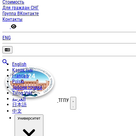
Стоимость
Для граждан СНГ
Группа ВКонтакте
Контакты
ENG
English
Қазақ тілі
Français
Polski
Забони тоҷикӣ
Tiếng Việt
العربية
ТГПУ
Открыть меню
日本語
中文
Университет