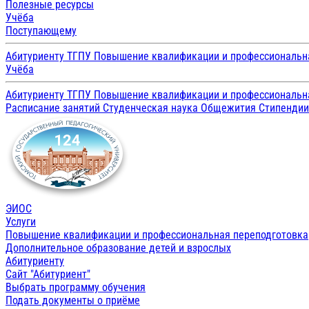
Полезные ресурсы
Учёба
Поступающему
Абитуриенту ТГПУ
Повышение квалификации и профессиональн
Учёба
Абитуриенту ТГПУ
Повышение квалификации и профессиональн
Расписание занятий
Студенческая наука
Общежития
Стипенди
ЭИОС
Услуги
Повышение квалификации и профессиональная переподготовка
Дополнительное образование детей и взрослых
Абитуриенту
Сайт "Абитуриент"
Выбрать программу обучения
Подать документы о приёме