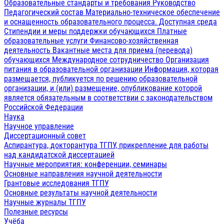
Образовательные стандарты и требования
Руководство
Педагогический состав
Материально-техническое обеспечение
и оснащенность образовательного процесса. Доступная среда
Стипендии и меры поддержки обучающихся
Платные
образовательные услуги
Финансово-хозяйственная
деятельность
Вакантные места для приема (перевода)
обучающихся
Международное сотрудничество
Организация
питания в образовательной организации
Информация, которая
размещается, публикуется по решению образовательной
организации, и (или) размещение, опубликование которой
является обязательным в соответствии с законодательством
Российской Федерации
Наука
Научное управление
Диссертационный совет
Аспирантура, докторантура ТГПУ, прикрепление для работы
над кандидатской диссертацией
Научные мероприятия: конференции, семинары
Основные направления научной деятельности
Грантовые исследования ТГПУ
Основные результаты научной деятельности
Научные журналы ТГПУ
Полезные ресурсы
Учёба