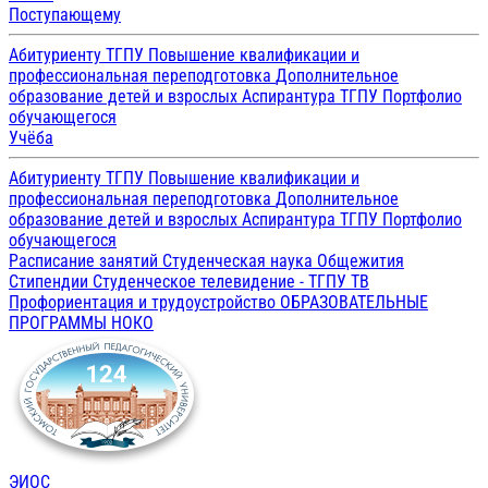
Поступающему
Абитуриенту ТГПУ
Повышение квалификации и
профессиональная переподготовка
Дополнительное
образование детей и взрослых
Аспирантура ТГПУ
Портфолио
обучающегося
Учёба
Абитуриенту ТГПУ
Повышение квалификации и
профессиональная переподготовка
Дополнительное
образование детей и взрослых
Аспирантура ТГПУ
Портфолио
обучающегося
Расписание занятий
Студенческая наука
Общежития
Стипендии
Студенческое телевидение - ТГПУ ТВ
Профориентация и трудоустройство
ОБРАЗОВАТЕЛЬНЫЕ
ПРОГРАММЫ
НОКО
ЭИОС