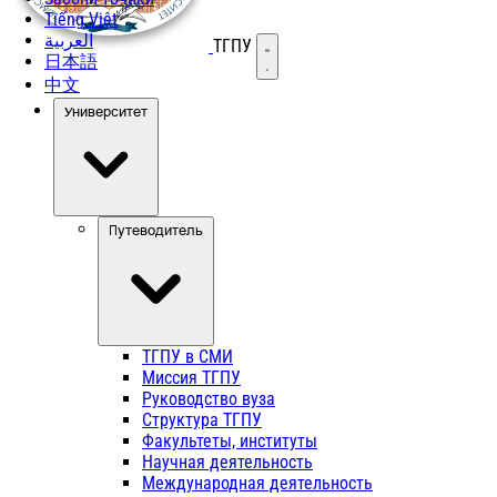
Tiếng Việt
العربية
ТГПУ
Открыть меню
日本語
中文
Университет
Путеводитель
ТГПУ в СМИ
Миссия ТГПУ
Руководство вуза
Структура ТГПУ
Факультеты, институты
Научная деятельность
Международная деятельность