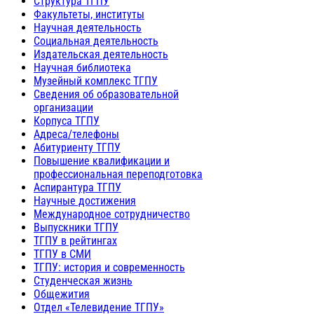
Структура ТГПУ
Факультеты, институты
Научная деятельность
Социальная деятельность
Издательская деятельность
Научная библиотека
Музейный комплекс ТГПУ
Сведения об образовательной
организации
Корпуса ТГПУ
Адреса/телефоны
Абитуриенту ТГПУ
Повышение квалификации и
профессиональная переподготовка
Аспирантура ТГПУ
Научные достижения
Международное сотрудничество
Выпускники ТГПУ
ТГПУ в рейтингах
ТГПУ в СМИ
ТГПУ: история и современность
Студенческая жизнь
Общежития
Отдел «Телевидение ТГПУ»