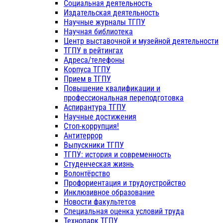
Социальная деятельность
Издательская деятельность
Научные журналы ТГПУ
Научная библиотека
Центр выставочной и музейной деятельности
ТГПУ в рейтингах
Адреса/телефоны
Корпуса ТГПУ
Прием в ТГПУ
Повышение квалификации и
профессиональная переподготовка
Аспирантура ТГПУ
Научные достижения
Стоп-коррупция!
Антитеррор
Выпускники ТГПУ
ТГПУ: история и современность
Студенческая жизнь
Волонтёрство
Профориентация и трудоустройство
Инклюзивное образование
Новости факультетов
Специальная оценка условий труда
Технопарк ТГПУ