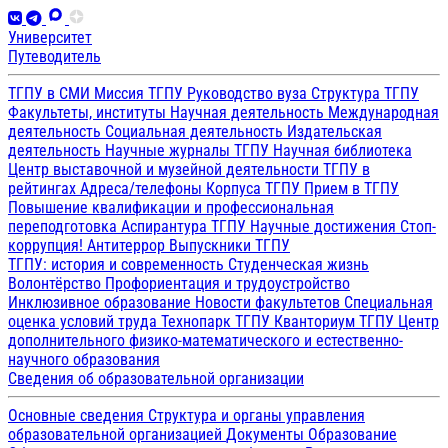
Университет
Путеводитель
ТГПУ в СМИ
Миссия ТГПУ
Руководство вуза
Структура ТГПУ
Факультеты, институты
Научная деятельность
Международная
деятельность
Социальная деятельность
Издательская
деятельность
Научные журналы ТГПУ
Научная библиотека
Центр выставочной и музейной деятельности
ТГПУ в
рейтингах
Адреса/телефоны
Корпуса ТГПУ
Прием в ТГПУ
Повышение квалификации и профессиональная
переподготовка
Аспирантура ТГПУ
Научные достижения
Стоп-
коррупция!
Антитеррор
Выпускники ТГПУ
ТГПУ: история и современность
Студенческая жизнь
Волонтёрство
Профориентация и трудоустройство
Инклюзивное образование
Новости факультетов
Специальная
оценка условий труда
Технопарк ТГПУ
Кванториум ТГПУ
Центр
дополнительного физико-математического и естественно-
научного образования
Сведения об образовательной организации
Основные сведения
Структура и органы управления
образовательной организацией
Документы
Образование