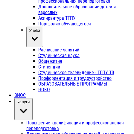
профессиональная переподготовка
Дополнительное образование детей и
взрослых
Аспирантура ТГПУ
Портфолио обучающегося
Учёба
Расписание занятий
Студенческая наука
Общежития
Стипендии
Студенческое телевидение - ТГПУ ТВ
Профориентация и трудоустройство
ОБРАЗОВАТЕЛЬНЫЕ ПРОГРАММЫ
НОКО
ЭИОС
Услуги
Повышение квалификации и профессиональная
переподготовка