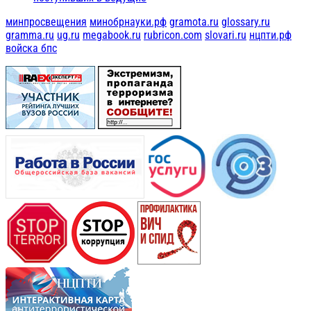
минпросвещения
минобрнауки.рф
gramota.ru
glossary.ru
gramma.ru
ug.ru
megabook.ru
rubricon.com
slovari.ru
нцпти.рф
войска бпс