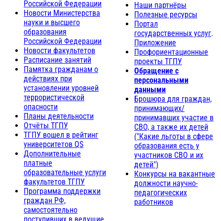
Российской Федерации
Наши партнёры
Новости Министерства
Полезные ресурсы
науки и высшего
Портал
образования
государственных услуг
.
Российской Федерации
Приложение
Новости факультетов
Профориентационные
Расписание занятий
проекты ТГПУ
Памятка гражданам о
Обращение с
действиях при
персональными
установлении уровней
данными
террористической
Брошюра для граждан,
опасности
принимающих/
Планы деятельности
принимавших участие в
Отчёты ТГПУ
СВО, а также их детей
ТГПУ вошел в рейтинг
("Какие льготы в сфере
университетов QS
образования есть у
Дополнительные
участников СВО и их
платные
детей")
образовательные услуги
Конкурсы на вакантные
факультетов ТГПУ
должности научно-
Программа поддержки
педагогических
граждан РФ,
работников
самостоятельно
поступивших в ведущие