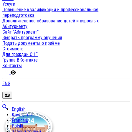
Услуги
Повышение квалификации и профессиональная
переподготовка
Дополнительное образование детей и взрослых
Абитуриенту
Сайт "Абитуриент"
Выбрать программу обучения
Подать документы о приёме
Стоимость
Для граждан СНГ
Группа ВКонтакте
Контакты
ENG
English
Қазақ тілі
Français
Polski
Забони тоҷикӣ