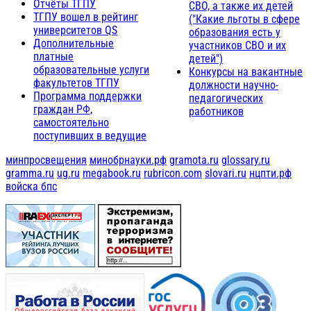
Отчёты ТГПУ
СВО, а также их детей
ТГПУ вошел в рейтинг
("Какие льготы в сфере
университетов QS
образования есть у
Дополнительные
участников СВО и их
платные
детей")
образовательные услуги
Конкурсы на вакантные
факультетов ТГПУ
должности научно-
Программа поддержки
педагогических
граждан РФ,
работников
самостоятельно
поступивших в ведущие
минпросвещения
минобрнауки.рф
gramota.ru
glossary.ru
gramma.ru
ug.ru
megabook.ru
rubricon.com
slovari.ru
нцпти.рф
войска бпс