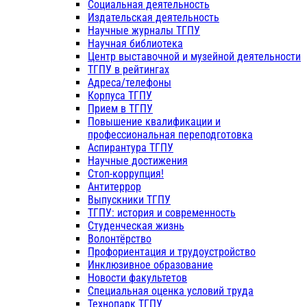
Социальная деятельность
Издательская деятельность
Научные журналы ТГПУ
Научная библиотека
Центр выставочной и музейной деятельности
ТГПУ в рейтингах
Адреса/телефоны
Корпуса ТГПУ
Прием в ТГПУ
Повышение квалификации и
профессиональная переподготовка
Аспирантура ТГПУ
Научные достижения
Стоп-коррупция!
Антитеррор
Выпускники ТГПУ
ТГПУ: история и современность
Студенческая жизнь
Волонтёрство
Профориентация и трудоустройство
Инклюзивное образование
Новости факультетов
Специальная оценка условий труда
Технопарк ТГПУ