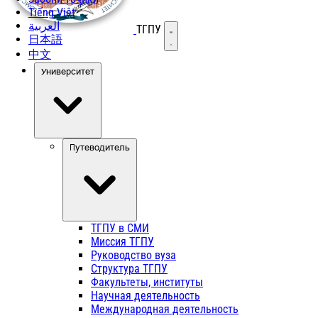
Tiếng Việt
العربية
ТГПУ
Открыть меню
日本語
中文
Университет
Путеводитель
ТГПУ в СМИ
Миссия ТГПУ
Руководство вуза
Структура ТГПУ
Факультеты, институты
Научная деятельность
Международная деятельность