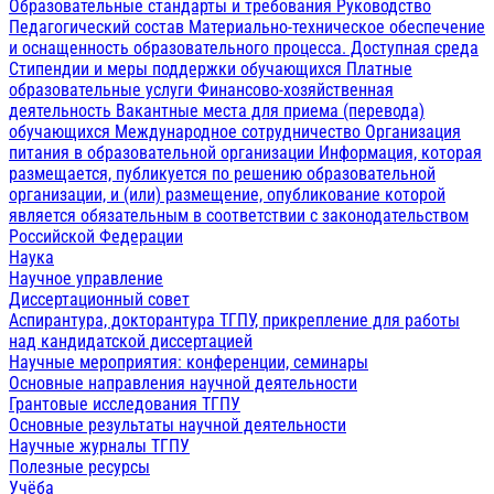
Образовательные стандарты и требования
Руководство
Педагогический состав
Материально-техническое обеспечение
и оснащенность образовательного процесса. Доступная среда
Стипендии и меры поддержки обучающихся
Платные
образовательные услуги
Финансово-хозяйственная
деятельность
Вакантные места для приема (перевода)
обучающихся
Международное сотрудничество
Организация
питания в образовательной организации
Информация, которая
размещается, публикуется по решению образовательной
организации, и (или) размещение, опубликование которой
является обязательным в соответствии с законодательством
Российской Федерации
Наука
Научное управление
Диссертационный совет
Аспирантура, докторантура ТГПУ, прикрепление для работы
над кандидатской диссертацией
Научные мероприятия: конференции, семинары
Основные направления научной деятельности
Грантовые исследования ТГПУ
Основные результаты научной деятельности
Научные журналы ТГПУ
Полезные ресурсы
Учёба