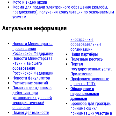
Фото и видео архив
Форма для подачи электронного обращения (жалобы,
предложения), получения консультации по оказываемым
услугам
Актуальная информация
иностранные
Новости Министерства
образовательные
просвещения
организации
Российской Федерации
Наши партнёры
Новости Министерства
Полезные ресурсы
науки и высшего
Портал
образования
государственных услуг
.
Российской Федерации
Приложение
Новости факультетов
Профориентационные
Расписание занятий
проекты ТГПУ
Памятка гражданам о
Обращение с
действиях при
персональными
установлении уровней
данными
террористической
Брошюра для граждан,
опасности
принимающих/
Планы деятельности
принимавших участие в