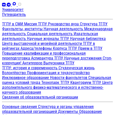
Университет
Путеводитель
ТГПУ в СМИ
Миссия ТГПУ
Руководство вуза
Структура ТГПУ
Факультеты, институты
Научная деятельность
Международная
деятельность
Социальная деятельность
Издательская
деятельность
Научные журналы ТГПУ
Научная библиотека
Центр выставочной и музейной деятельности
ТГПУ в
рейтингах
Адреса/телефоны
Корпуса ТГПУ
Прием в ТГПУ
Повышение квалификации и профессиональная
переподготовка
Аспирантура ТГПУ
Научные достижения
Стоп-
коррупция!
Антитеррор
Выпускники ТГПУ
ТГПУ: история и современность
Студенческая жизнь
Волонтёрство
Профориентация и трудоустройство
Инклюзивное образование
Новости факультетов
Специальная
оценка условий труда
Технопарк ТГПУ
Кванториум ТГПУ
Центр
дополнительного физико-математического и естественно-
научного образования
Сведения об образовательной организации
Основные сведения
Структура и органы управления
образовательной организацией
Документы
Образование