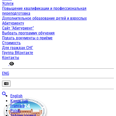
Услуги
Повышение квалификации и профессиональная
переподготовка
Дополнительное образование детей и взрослых
Абитуриенту
Сайт "Абитуриент"
Выбрать программу обучения
Подать документы о приёме
Стоимость
Для граждан СНГ
Группа ВКонтакте
Контакты
ENG
English
Қазақ тілі
Français
Polski
Забони тоҷикӣ