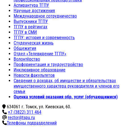
Аспирантура ТГПУ
Научные достижения
Международное сотрудничество
Выпускники ТГПУ
ТГПУ в рейтингах
ТГПУ в СМИ
ТГПУ: история и современность
Студенческая жизнь
Общежития
Отдел «Телевидение ТГПУ»
Волонтёрство
Профориентация и трудоустройство
Инклюзивное образование
Новости факультетов
Сведения о доходах, об имуществе и обязательствах
имущественного характера руководителя и членов его
семьи
Оценка условий оказания обр. услуг (обучающимися)
634061 г. Томск, ул. Киевская, 60.
+7 (3822) 311 464
rector@tspu.ru
Телефоны подразделений