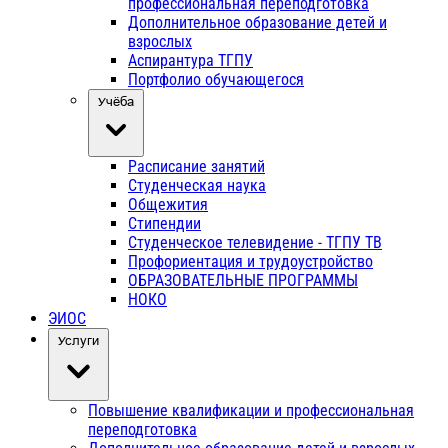
профессиональная переподготовка
Дополнительное образование детей и
взрослых
Аспирантура ТГПУ
Портфолио обучающегося
Учёба
Расписание занятий
Студенческая наука
Общежития
Стипендии
Студенческое телевидение - ТГПУ ТВ
Профориентация и трудоустройство
ОБРАЗОВАТЕЛЬНЫЕ ПРОГРАММЫ
НОКО
ЭИОС
Услуги
Повышение квалификации и профессиональная
переподготовка