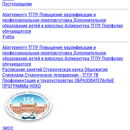
Поступающему
Абитуриенту ТГПУ
Повышение квалификации и
профессиональная переподготовка
Дополнительное
образование детей и взрослых
Аспирантура ТГПУ
Портфолио
обучающегося
Учёба
Абитуриенту ТГПУ
Повышение квалификации и
профессиональная переподготовка
Дополнительное
образование детей и взрослых
Аспирантура ТГПУ
Портфолио
обучающегося
Расписание занятий
Студенческая наука
Общежития
Стипендии
Студенческое телевидение - ТГПУ ТВ
Профориентация и трудоустройство
ОБРАЗОВАТЕЛЬНЫЕ
ПРОГРАММЫ
НОКО
ЭИОС