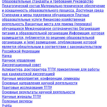
Образовательные стандарты и требования
Руководство
Педагогический состав
Материально-техническое обеспечение
и оснащенность образовательного процесса. Доступная среда
Стипендии и меры поддержки обучающихся
Платные
образовательные услуги
Финансово-хозяйственная
деятельность
Вакантные места для приема (перевода)
обучающихся
Международное сотрудничество
Организация
питания в образовательной организации
Информация, которая
размещается, публикуется по решению образовательной
организации, и (или) размещение, опубликование которой
является обязательным в соответствии с законодательством
Российской Федерации
Наука
Научное управление
Диссертационный совет
Аспирантура, докторантура ТГПУ, прикрепление для работы
над кандидатской диссертацией
Научные мероприятия: конференции, семинары
Основные направления научной деятельности
Грантовые исследования ТГПУ
Основные результаты научной деятельности
Научные журналы ТГПУ
Полезные ресурсы
Учёба