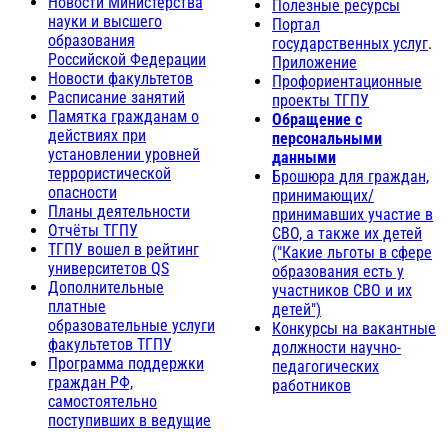
Новости Министерства
Полезные ресурсы
науки и высшего
Портал
образования
государственных услуг
.
Российской Федерации
Приложение
Новости факультетов
Профориентационные
Расписание занятий
проекты ТГПУ
Памятка гражданам о
Обращение с
действиях при
персональными
установлении уровней
данными
террористической
Брошюра для граждан,
опасности
принимающих/
Планы деятельности
принимавших участие в
Отчёты ТГПУ
СВО, а также их детей
ТГПУ вошел в рейтинг
("Какие льготы в сфере
университетов QS
образования есть у
Дополнительные
участников СВО и их
платные
детей")
образовательные услуги
Конкурсы на вакантные
факультетов ТГПУ
должности научно-
Программа поддержки
педагогических
граждан РФ,
работников
самостоятельно
поступивших в ведущие