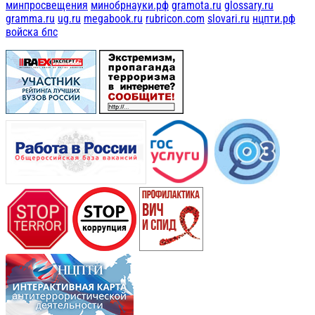
минпросвещения
минобрнауки.рф
gramota.ru
glossary.ru
gramma.ru
ug.ru
megabook.ru
rubricon.com
slovari.ru
нцпти.рф
войска бпс