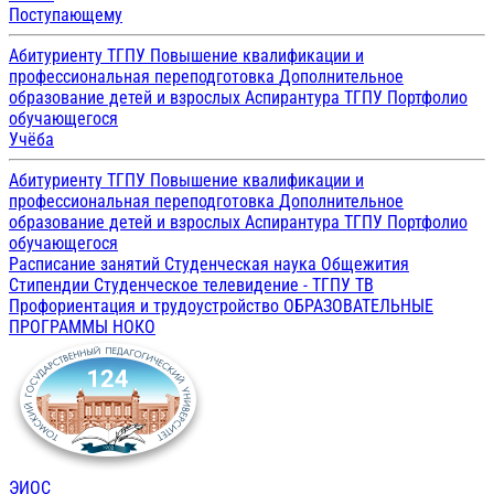
Поступающему
Абитуриенту ТГПУ
Повышение квалификации и
профессиональная переподготовка
Дополнительное
образование детей и взрослых
Аспирантура ТГПУ
Портфолио
обучающегося
Учёба
Абитуриенту ТГПУ
Повышение квалификации и
профессиональная переподготовка
Дополнительное
образование детей и взрослых
Аспирантура ТГПУ
Портфолио
обучающегося
Расписание занятий
Студенческая наука
Общежития
Стипендии
Студенческое телевидение - ТГПУ ТВ
Профориентация и трудоустройство
ОБРАЗОВАТЕЛЬНЫЕ
ПРОГРАММЫ
НОКО
ЭИОС