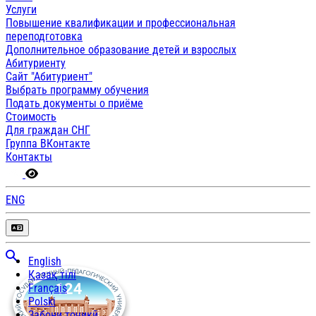
Услуги
Повышение квалификации и профессиональная
переподготовка
Дополнительное образование детей и взрослых
Абитуриенту
Сайт "Абитуриент"
Выбрать программу обучения
Подать документы о приёме
Стоимость
Для граждан СНГ
Группа ВКонтакте
Контакты
ENG
English
Қазақ тілі
Français
Polski
Забони тоҷикӣ