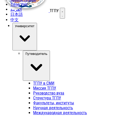
Tiếng Việt
العربية
ТГПУ
Открыть меню
日本語
中文
Университет
Путеводитель
ТГПУ в СМИ
Миссия ТГПУ
Руководство вуза
Структура ТГПУ
Факультеты, институты
Научная деятельность
Международная деятельность