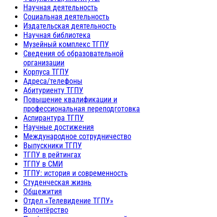
Научная деятельность
Социальная деятельность
Издательская деятельность
Научная библиотека
Музейный комплекс ТГПУ
Сведения об образовательной
организации
Корпуса ТГПУ
Адреса/телефоны
Абитуриенту ТГПУ
Повышение квалификации и
профессиональная переподготовка
Аспирантура ТГПУ
Научные достижения
Международное сотрудничество
Выпускники ТГПУ
ТГПУ в рейтингах
ТГПУ в СМИ
ТГПУ: история и современность
Студенческая жизнь
Общежития
Отдел «Телевидение ТГПУ»
Волонтёрство