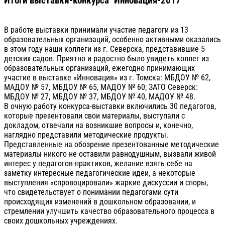
Итоги выставки-конкурса "Инновация-2017"
В работе выставки принимали участие педагоги из 13
образовательных организаций, особенно активными оказались
в этом году наши коллеги из г. Северска, представившие 5
детских садов. Приятно и радостно было увидеть коллег из
образовательных организаций, ежегодно принимающих
участие в выставке «Инновация» из г. Томска: МБДОУ № 62,
МАДОУ № 57, МБДОУ № 65, МАДОУ № 60; ЗАТО Северск:
МБДОУ № 27, МБДОУ № 37, МБДОУ № 40, МАДОУ № 48.
В очную работу конкурса-выставки включились 30 педагогов,
которые презентовали свои материалы, выступали с
докладом, отвечали на возникшие вопросы и, конечно,
наглядно представили методические продукты.
Представленные на обозрение презентованные методические
материалы никого не оставили равнодушным, вызвали живой
интерес у педагогов-практиков, желание взять себе на
заметку интересные педагогические идеи, а некоторые
выступления «спровоцировали» жаркие дискуссии и споры,
что свидетельствует о понимании педагогами сути
происходящих изменений в дошкольном образовании, и
стремлении улучшить качество образовательного процесса в
своих дошкольных учреждениях.