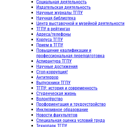
Социальная деятельность
Издательская деятельность
Научные журналы ТГПУ
Научная библиотека
Центр выставочной и музейной деятельности
ТГПУ в рейтингах
Адреса/телефоны
Корпуса ТГПУ
Прием в ТГПУ
Повышение квалификации и
профессиональная переподготовка
Аспирантура ТГПУ
Научные достижения
Стоп-коррупция!
Антитеррор
Выпускники ТГПУ
ТГПУ: история и современность
Студенческая жизнь
Волонтёрство
Профориентация и трудоустройство
Инклюзивное образование
Новости факультетов
Специальная оценка условий труда
Технопарк ТГПУ