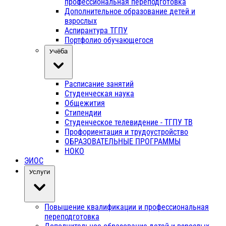
профессиональная переподготовка
Дополнительное образование детей и
взрослых
Аспирантура ТГПУ
Портфолио обучающегося
Учёба
Расписание занятий
Студенческая наука
Общежития
Стипендии
Студенческое телевидение - ТГПУ ТВ
Профориентация и трудоустройство
ОБРАЗОВАТЕЛЬНЫЕ ПРОГРАММЫ
НОКО
ЭИОС
Услуги
Повышение квалификации и профессиональная
переподготовка