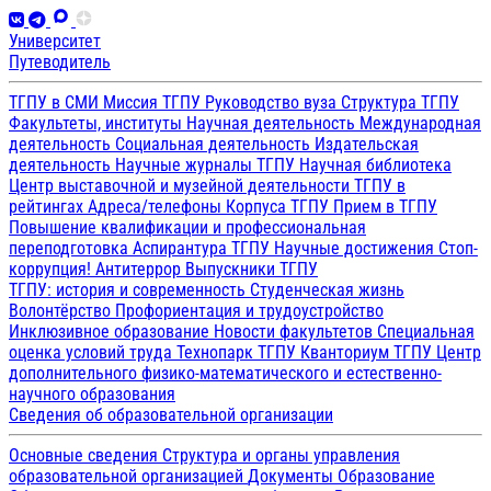
Университет
Путеводитель
ТГПУ в СМИ
Миссия ТГПУ
Руководство вуза
Структура ТГПУ
Факультеты, институты
Научная деятельность
Международная
деятельность
Социальная деятельность
Издательская
деятельность
Научные журналы ТГПУ
Научная библиотека
Центр выставочной и музейной деятельности
ТГПУ в
рейтингах
Адреса/телефоны
Корпуса ТГПУ
Прием в ТГПУ
Повышение квалификации и профессиональная
переподготовка
Аспирантура ТГПУ
Научные достижения
Стоп-
коррупция!
Антитеррор
Выпускники ТГПУ
ТГПУ: история и современность
Студенческая жизнь
Волонтёрство
Профориентация и трудоустройство
Инклюзивное образование
Новости факультетов
Специальная
оценка условий труда
Технопарк ТГПУ
Кванториум ТГПУ
Центр
дополнительного физико-математического и естественно-
научного образования
Сведения об образовательной организации
Основные сведения
Структура и органы управления
образовательной организацией
Документы
Образование