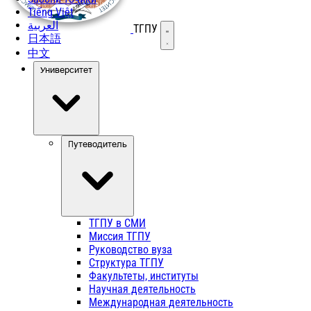
Tiếng Việt
العربية
ТГПУ
Открыть меню
日本語
中文
Университет
Путеводитель
ТГПУ в СМИ
Миссия ТГПУ
Руководство вуза
Структура ТГПУ
Факультеты, институты
Научная деятельность
Международная деятельность