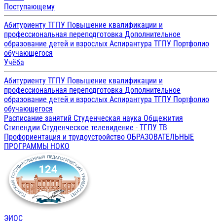
Поступающему
Абитуриенту ТГПУ
Повышение квалификации и
профессиональная переподготовка
Дополнительное
образование детей и взрослых
Аспирантура ТГПУ
Портфолио
обучающегося
Учёба
Абитуриенту ТГПУ
Повышение квалификации и
профессиональная переподготовка
Дополнительное
образование детей и взрослых
Аспирантура ТГПУ
Портфолио
обучающегося
Расписание занятий
Студенческая наука
Общежития
Стипендии
Студенческое телевидение - ТГПУ ТВ
Профориентация и трудоустройство
ОБРАЗОВАТЕЛЬНЫЕ
ПРОГРАММЫ
НОКО
ЭИОС