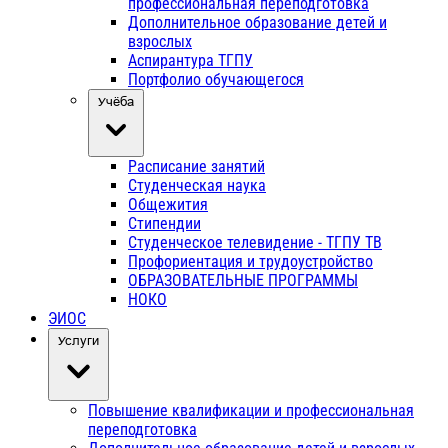
профессиональная переподготовка
Дополнительное образование детей и
взрослых
Аспирантура ТГПУ
Портфолио обучающегося
Учёба
Расписание занятий
Студенческая наука
Общежития
Стипендии
Студенческое телевидение - ТГПУ ТВ
Профориентация и трудоустройство
ОБРАЗОВАТЕЛЬНЫЕ ПРОГРАММЫ
НОКО
ЭИОС
Услуги
Повышение квалификации и профессиональная
переподготовка