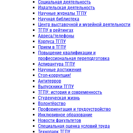
Социальная деятельность
Издательская деятельность
Научные журналы ТГПУ
Научная библиотека
Центр выставочной и музейной деятельности
ТГПУ в рейтингах
Адреса/телефоны
Корпуса ТГПУ
Прием в ТГПУ
Повышение квалификации и
профессиональная переподготовка
Аспирантура ТГПУ
Научные достижения
Стоп-коррупция!
Антитеррор
Выпускники ТГПУ
ТГПУ: история и современность
Студенческая жизнь
Волонтёрство
Профориентация и трудоустройство
Инклюзивное образование
Новости факультетов
Специальная оценка условий труда
Технопарк ТГПУ