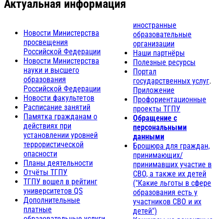
Актуальная информация
иностранные
Новости Министерства
образовательные
просвещения
организации
Российской Федерации
Наши партнёры
Новости Министерства
Полезные ресурсы
науки и высшего
Портал
образования
государственных услуг
.
Российской Федерации
Приложение
Новости факультетов
Профориентационные
Расписание занятий
проекты ТГПУ
Памятка гражданам о
Обращение с
действиях при
персональными
установлении уровней
данными
террористической
Брошюра для граждан,
опасности
принимающих/
Планы деятельности
принимавших участие в
Отчёты ТГПУ
СВО, а также их детей
ТГПУ вошел в рейтинг
("Какие льготы в сфере
университетов QS
образования есть у
Дополнительные
участников СВО и их
платные
детей")
образовательные услуги