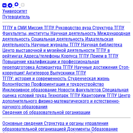
Университет
Путеводитель
ТГПУ в СМИ
Миссия ТГПУ
Руководство вуза
Структура ТГПУ
Факультеты, институты
Научная деятельность
Международная
деятельность
Социальная деятельность
Издательская
деятельность
Научные журналы ТГПУ
Научная библиотека
Центр выставочной и музейной деятельности
ТГПУ в
рейтингах
Адреса/телефоны
Корпуса ТГПУ
Прием в ТГПУ
Повышение квалификации и профессиональная
переподготовка
Аспирантура ТГПУ
Научные достижения
Стоп-
коррупция!
Антитеррор
Выпускники ТГПУ
ТГПУ: история и современность
Студенческая жизнь
Волонтёрство
Профориентация и трудоустройство
Инклюзивное образование
Новости факультетов
Специальная
оценка условий труда
Технопарк ТГПУ
Кванториум ТГПУ
Центр
дополнительного физико-математического и естественно-
научного образования
Сведения об образовательной организации
Основные сведения
Структура и органы управления
образовательной организацией
Документы
Образование