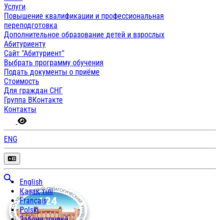
Услуги
Повышение квалификации и профессиональная
переподготовка
Дополнительное образование детей и взрослых
Абитуриенту
Сайт "Абитуриент"
Выбрать программу обучения
Подать документы о приёме
Стоимость
Для граждан СНГ
Группа ВКонтакте
Контакты
ENG
English
Қазақ тілі
Français
Polski
Забони тоҷикӣ