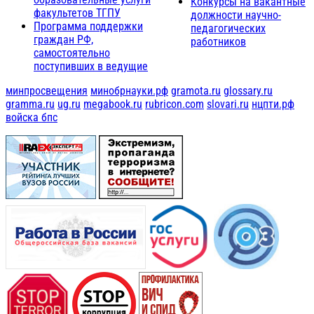
Конкурсы на вакантные
факультетов ТГПУ
должности научно-
Программа поддержки
педагогических
граждан РФ,
работников
самостоятельно
поступивших в ведущие
минпросвещения
минобрнауки.рф
gramota.ru
glossary.ru
gramma.ru
ug.ru
megabook.ru
rubricon.com
slovari.ru
нцпти.рф
войска бпс