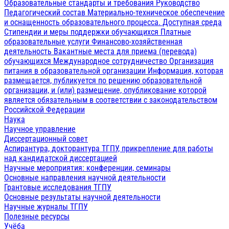
Образовательные стандарты и требования
Руководство
Педагогический состав
Материально-техническое обеспечение
и оснащенность образовательного процесса. Доступная среда
Стипендии и меры поддержки обучающихся
Платные
образовательные услуги
Финансово-хозяйственная
деятельность
Вакантные места для приема (перевода)
обучающихся
Международное сотрудничество
Организация
питания в образовательной организации
Информация, которая
размещается, публикуется по решению образовательной
организации, и (или) размещение, опубликование которой
является обязательным в соответствии с законодательством
Российской Федерации
Наука
Научное управление
Диссертационный совет
Аспирантура, докторантура ТГПУ, прикрепление для работы
над кандидатской диссертацией
Научные мероприятия: конференции, семинары
Основные направления научной деятельности
Грантовые исследования ТГПУ
Основные результаты научной деятельности
Научные журналы ТГПУ
Полезные ресурсы
Учёба