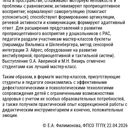
тела в пространстве; сглаживают моторную неловкость и
проблемы с равновесием; активизируют проприоцептивное
восприятие; нормализуют саморегуляцию (помогают
успокоиться); способствуют формированию артикуляции,
речевой активности и коммуникации; формируют адаптивный
ответ. Для расширения представлений о развитии
проприоцептивного восприятия у дошкольников с РАС,
педагоги раздали участникам мастер-классов буклеты
(пирамиды Вильямса и Шеленбергера, метод сенсорной
интеграции Э. Айрес, оборудование на развитие
вестибулярной, проприоцептивной и тактильной систем).
Выступление О.А. Авериной и М.Н. Визирь отмечено
студентами как лучший мастер-класс.
Таким образом, в формате мастер-классов, присутствующие
студенты и педагоги ознакомились с эффективными
дефектологическими и психологическими технологиями
сопровождения детей с ограниченными возможностями
здоровья с учетом их особых образовательных потребностей,
а также получили практический опыт коррекционной работы с
дидактическим инструментарием и конечно, положительные
эмоции.
© Е.А. Филимонова, ФПСО ТГПУ, 22.04.2026