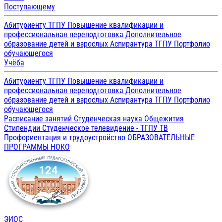
Поступающему
Абитуриенту ТГПУ
Повышение квалификации и
профессиональная переподготовка
Дополнительное
образование детей и взрослых
Аспирантура ТГПУ
Портфолио
обучающегося
Учёба
Абитуриенту ТГПУ
Повышение квалификации и
профессиональная переподготовка
Дополнительное
образование детей и взрослых
Аспирантура ТГПУ
Портфолио
обучающегося
Расписание занятий
Студенческая наука
Общежития
Стипендии
Студенческое телевидение - ТГПУ ТВ
Профориентация и трудоустройство
ОБРАЗОВАТЕЛЬНЫЕ
ПРОГРАММЫ
НОКО
ЭИОС