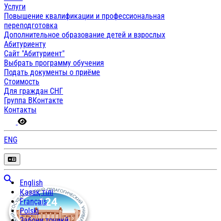
Услуги
Повышение квалификации и профессиональная
переподготовка
Дополнительное образование детей и взрослых
Абитуриенту
Сайт "Абитуриент"
Выбрать программу обучения
Подать документы о приёме
Стоимость
Для граждан СНГ
Группа ВКонтакте
Контакты
ENG
English
Қазақ тілі
Français
Polski
Забони тоҷикӣ