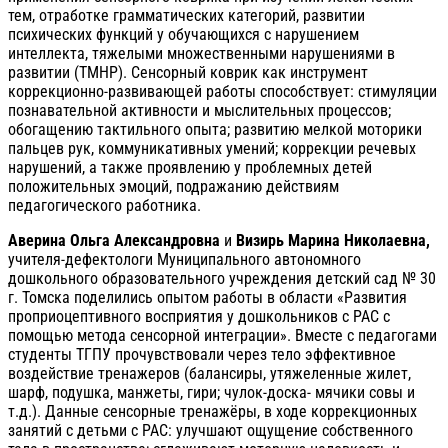
тем, отработке грамматических категорий, развитии
психических функций у обучающихся с нарушением
интеллекта, тяжелыми множественными нарушениями в
развитии (ТМНР). Сенсорный коврик как инструмент
коррекционно-развивающей работы способствует:
с
тимуляции
познавательной активности и мыслительных процессов;
обогащению тактильного опыта; развитию мелкой моторики
пальцев рук,
коммуникативных умений;
к
оррекции речевых
нарушений,
а также проявлению у проблемных детей
положительных эмоций, подражанию действиям
педагогического работника.
Аверина Ольга Александровна
и
Визирь Марина Николаевна,
учителя-дефектологи Муниципального автономного
дошкольного образовательного учреждения детский сад № 30
г. Томска поделились опытом работы в области «Развития
проприоцептивного восприятия у дошкольников с РАС с
помощью метода сенсорной интеграции». Вместе с педагогами
студенты ТГПУ прочувствовали через тело эффективное
воздействие тренажеров (балансиры, утяжеленные жилет,
шарф, подушка, манжеты, гири; чулок-доска- мячики совы и
т.д.). Данные сенсорные тренажёры, в ходе коррекционных
занятий с детьми с РАС: улучшают ощущение собственного