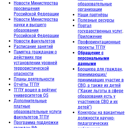
Новости Министерства
образовательные
просвещения
организации
Российской Федерации
Наши партнёры
Новости Министерства
Полезные ресурсы
науки и высшего
Портал
образования
государственных услуг
.
Российской Федерации
Приложение
Новости факультетов
Профориентационные
Расписание занятий
проекты ТГПУ
Памятка гражданам о
Обращение с
действиях при
персональными
установлении уровней
данными
террористической
Брошюра для граждан,
опасности
принимающих/
Планы деятельности
принимавших участие в
Отчёты ТГПУ
СВО, а также их детей
ТГПУ вошел в рейтинг
("Какие льготы в сфере
университетов QS
образования есть у
Дополнительные
участников СВО и их
платные
детей")
образовательные услуги
Конкурсы на вакантные
факультетов ТГПУ
должности научно-
Программа поддержки
педагогических
граждан РФ,