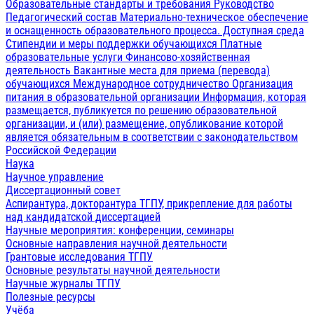
Образовательные стандарты и требования
Руководство
Педагогический состав
Материально-техническое обеспечение
и оснащенность образовательного процесса. Доступная среда
Стипендии и меры поддержки обучающихся
Платные
образовательные услуги
Финансово-хозяйственная
деятельность
Вакантные места для приема (перевода)
обучающихся
Международное сотрудничество
Организация
питания в образовательной организации
Информация, которая
размещается, публикуется по решению образовательной
организации, и (или) размещение, опубликование которой
является обязательным в соответствии с законодательством
Российской Федерации
Наука
Научное управление
Диссертационный совет
Аспирантура, докторантура ТГПУ, прикрепление для работы
над кандидатской диссертацией
Научные мероприятия: конференции, семинары
Основные направления научной деятельности
Грантовые исследования ТГПУ
Основные результаты научной деятельности
Научные журналы ТГПУ
Полезные ресурсы
Учёба