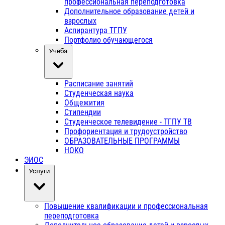
профессиональная переподготовка
Дополнительное образование детей и
взрослых
Аспирантура ТГПУ
Портфолио обучающегося
Учёба
Расписание занятий
Студенческая наука
Общежития
Стипендии
Студенческое телевидение - ТГПУ ТВ
Профориентация и трудоустройство
ОБРАЗОВАТЕЛЬНЫЕ ПРОГРАММЫ
НОКО
ЭИОС
Услуги
Повышение квалификации и профессиональная
переподготовка