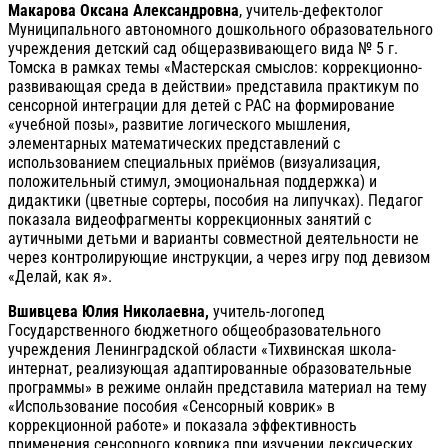
Макарова Оксана Александровна
, учитель-дефектолог
Муниципального автономного дошкольного образовательного
учреждения детский сад общеразвивающего вида № 5 г.
Томска в рамках темы «Мастерская смыслов: коррекционно-
развивающая среда в действии» представила практикум по
сенсорной интеграции для детей с РАС на формирование
«учебной позы», развитие логического мышления,
элементарных математических представлений с
использованием специальных приёмов (визуализация,
положительный стимул, эмоциональная поддержка) и
дидактики (цветные сортеры, пособия на липучках). Педагог
показала видеофрагменты коррекционных занятий с
аутичными детьми и варианты совместной деятельности не
через контролирующие инструкции, а через игру под девизом
«Делай, как я».
Вшивцева Юлия Николаевна,
учитель-логопед
Государственного бюджетного общеобразовательного
учреждения Ленинградской области «Тихвинская школа-
интернат, реализующая адаптированные образовательные
программы» в режиме онлайн представила материал на тему
«Использование пособия «Сенсорный коврик» в
коррекционной работе» и показала эффективность
применения сенсорного коврика при изучении лексических