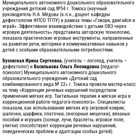
Муниципального автономного дошкольного образовательного
учреждения детский сад №54 г. Томска (научный
руководитель Н.А. Мёдова (к.п.н., доцент кафедры
дефектологии ФПСО ТГПУ) в рамках темы «Говори, двигайся и
играй». Эффективное взаимодействие с детьми ОВЗ через
игровую деятельность» представила авторскую технологию,
показала практические игровые инструменты, направленные
на развитие речи, моторики и коммуникативных навыков у
детей с особыми образовательными потребностями.
Бузовская Ирина Сергеевна
, (учитель – логопед, учитель –
дефектолог) и
Василькова Ольга Леонидовна (
педагог-
психолог) Муниципального автономного дошкольного
образовательного учреждения «Детский сад
комбинированного вида № 22» г. Томска провели мастер-класс
на тему «Коррекция речевых нарушений посредством
применения мягких игр. Тактильная терапия и мягкая игра в
коррекционной работе педагога-психолога». Специалисты
показали, как использование мягких игр (игровой коврик,
шапочки, шарфики, платочки, сенсорные мешочки), вязаных
пособий и игрушек (солнце, лучи, браслеты, игровое поле,
улитки) способствуют коррекции речевых нарушений,
поведенческих проблем и адаптации особых детей).