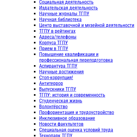
Социальная деятельность
Издательская деятельность
Научные журналы ТГПУ
Научная библиотека
Центр выставочной и музейной деятельности
ТГПУ в рейтингах
Адреса/телефоны
Корпуса ТГПУ
Прием в ТГПУ
Повышение квалификации и
профессиональная переподготовка
Аспирантура ТГПУ
Научные достижения
Стоп-коррупция!
Антитеррор
Выпускники ТГПУ
ТГПУ: история и современность
Студенческая жизнь
Волонтёрство
Профориентация и трудоустройство
Инклюзивное образование
Новости факультетов
Специальная оценка условий труда
Технопарк ТГПУ