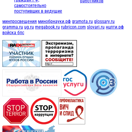
работников
самостоятельно
поступивших в ведущие
минпросвещения
минобрнауки.рф
gramota.ru
glossary.ru
gramma.ru
ug.ru
megabook.ru
rubricon.com
slovari.ru
нцпти.рф
войска бпс