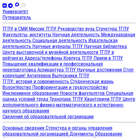
Университет
Путеводитель
ТГПУ в СМИ
Миссия ТГПУ
Руководство вуза
Структура ТГПУ
Факультеты, институты
Научная деятельность
Международная
деятельность
Социальная деятельность
Издательская
деятельность
Научные журналы ТГПУ
Научная библиотека
Центр выставочной и музейной деятельности
ТГПУ в
рейтингах
Адреса/телефоны
Корпуса ТГПУ
Прием в ТГПУ
Повышение квалификации и профессиональная
переподготовка
Аспирантура ТГПУ
Научные достижения
Стоп-
коррупция!
Антитеррор
Выпускники ТГПУ
ТГПУ: история и современность
Студенческая жизнь
Волонтёрство
Профориентация и трудоустройство
Инклюзивное образование
Новости факультетов
Специальная
оценка условий труда
Технопарк ТГПУ
Кванториум ТГПУ
Центр
дополнительного физико-математического и естественно-
научного образования
Сведения об образовательной организации
Основные сведения
Структура и органы управления
образовательной организацией
Документы
Образование