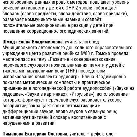
использование данных игровых методов: повышает уровень
речевой активности у детей с ОНР 2 уровня, обогащает
словарь (слова-предметы, слова-действия, слова-признаки),
развивает коммуникативные навыки и создаёт
положительные эмоциональные реакции у детей при
посещение коррекционно-логопедических занятий.
Шмидт Елена Владимировна
, учитель-логопед
Муниципального автономного дошкольного образовательного
учреждения центр развития ребёнка №83 г. Томска провела
мастер-класс на тему «Развитие и совершенствование
неречевого слухового гнозиса, внимания, памяти у детей с
тяжёлыми нарушениями речи (ТНР) посредством
использования комплекта аудиоигр». Елена Владимировна
показала методические комплекты и практическое
применение в логопедической работе аудиопособий («Звуки на
ладошке», «Звуки в картинках», «Игрулька»), использование
которых: формирует неречевой слух; развивает слуховое
восприятие; сокращает сроки автоматизации и
дифференциации звуков, ввода звуков в связную речь;
активизирует активный словарь воспитанников с
нарушениями в развитии.
Пиманова Екатерина Олеговна
, учитель – дефектолог