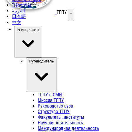
Tiếng Việt
العربية
ТГПУ
Открыть меню
日本語
中文
Университет
Путеводитель
ТГПУ в СМИ
Миссия ТГПУ
Руководство вуза
Структура ТГПУ
Факультеты, институты
Научная деятельность
Международная деятельность