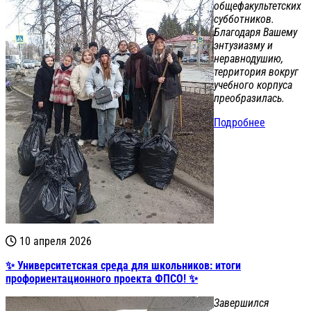
общефакультетских
субботников.
Благодаря Вашему
энтузиазму и
неравнодушию,
территория вокруг
учебного корпуса
преобразилась.
Подробнее
10 апреля 2026
✨ Университетская среда для школьников: итоги
профориентационного проекта ФПСО! ✨
Завершился