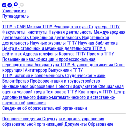
Университет
Путеводитель
ТГПУ в СМИ
Миссия ТГПУ
Руководство вуза
Структура ТГПУ
Факультеты, институты
Научная деятельность
Международная
деятельность
Социальная деятельность
Издательская
деятельность
Научные журналы ТГПУ
Научная библиотека
Центр выставочной и музейной деятельности
ТГПУ в
рейтингах
Адреса/телефоны
Корпуса ТГПУ
Прием в ТГПУ
Повышение квалификации и профессиональная
переподготовка
Аспирантура ТГПУ
Научные достижения
Стоп-
коррупция!
Антитеррор
Выпускники ТГПУ
ТГПУ: история и современность
Студенческая жизнь
Волонтёрство
Профориентация и трудоустройство
Инклюзивное образование
Новости факультетов
Специальная
оценка условий труда
Технопарк ТГПУ
Кванториум ТГПУ
Центр
дополнительного физико-математического и естественно-
научного образования
Сведения об образовательной организации
Основные сведения
Структура и органы управления
образовательной организацией
Документы
Образование