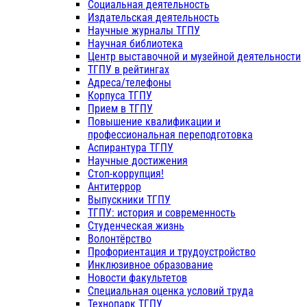
Социальная деятельность
Издательская деятельность
Научные журналы ТГПУ
Научная библиотека
Центр выставочной и музейной деятельности
ТГПУ в рейтингах
Адреса/телефоны
Корпуса ТГПУ
Прием в ТГПУ
Повышение квалификации и
профессиональная переподготовка
Аспирантура ТГПУ
Научные достижения
Стоп-коррупция!
Антитеррор
Выпускники ТГПУ
ТГПУ: история и современность
Студенческая жизнь
Волонтёрство
Профориентация и трудоустройство
Инклюзивное образование
Новости факультетов
Специальная оценка условий труда
Технопарк ТГПУ