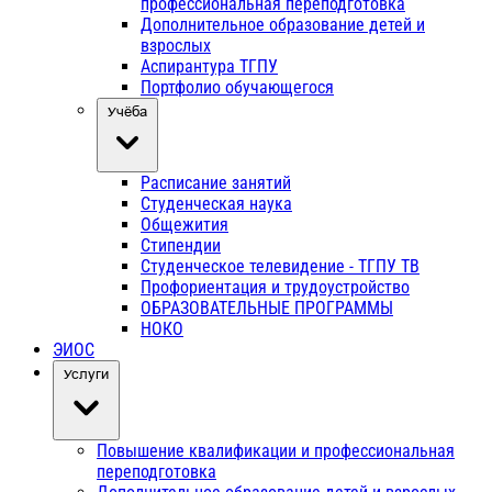
профессиональная переподготовка
Дополнительное образование детей и
взрослых
Аспирантура ТГПУ
Портфолио обучающегося
Учёба
Расписание занятий
Студенческая наука
Общежития
Стипендии
Студенческое телевидение - ТГПУ ТВ
Профориентация и трудоустройство
ОБРАЗОВАТЕЛЬНЫЕ ПРОГРАММЫ
НОКО
ЭИОС
Услуги
Повышение квалификации и профессиональная
переподготовка