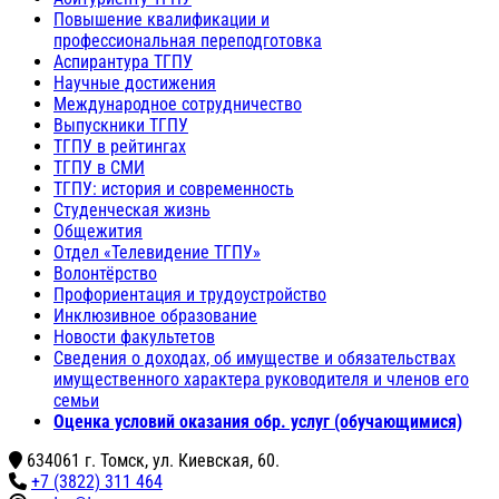
Повышение квалификации и
профессиональная переподготовка
Аспирантура ТГПУ
Научные достижения
Международное сотрудничество
Выпускники ТГПУ
ТГПУ в рейтингах
ТГПУ в СМИ
ТГПУ: история и современность
Студенческая жизнь
Общежития
Отдел «Телевидение ТГПУ»
Волонтёрство
Профориентация и трудоустройство
Инклюзивное образование
Новости факультетов
Сведения о доходах, об имуществе и обязательствах
имущественного характера руководителя и членов его
семьи
Оценка условий оказания обр. услуг (обучающимися)
634061 г. Томск, ул. Киевская, 60.
+7 (3822) 311 464