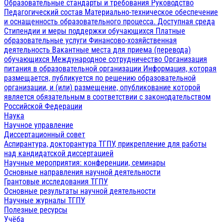
Образовательные стандарты и требования
Руководство
Педагогический состав
Материально-техническое обеспечение
и оснащенность образовательного процесса. Доступная среда
Стипендии и меры поддержки обучающихся
Платные
образовательные услуги
Финансово-хозяйственная
деятельность
Вакантные места для приема (перевода)
обучающихся
Международное сотрудничество
Организация
питания в образовательной организации
Информация, которая
размещается, публикуется по решению образовательной
организации, и (или) размещение, опубликование которой
является обязательным в соответствии с законодательством
Российской Федерации
Наука
Научное управление
Диссертационный совет
Аспирантура, докторантура ТГПУ, прикрепление для работы
над кандидатской диссертацией
Научные мероприятия: конференции, семинары
Основные направления научной деятельности
Грантовые исследования ТГПУ
Основные результаты научной деятельности
Научные журналы ТГПУ
Полезные ресурсы
Учёба