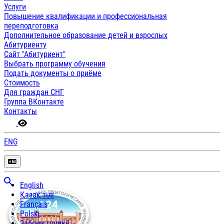
Услуги
Повышение квалификации и профессиональная
переподготовка
Дополнительное образование детей и взрослых
Абитуриенту
Сайт "Абитуриент"
Выбрать программу обучения
Подать документы о приёме
Стоимость
Для граждан СНГ
Группа ВКонтакте
Контакты
ENG
English
Қазақ тілі
Français
Polski
Забони тоҷикӣ