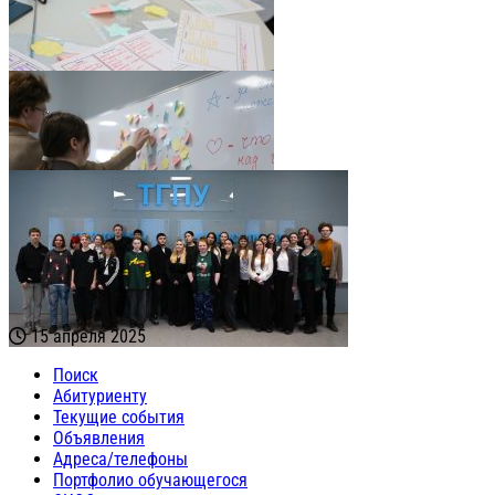
15 апреля 2025
Поиск
Абитуриенту
Текущие события
Объявления
Адреса/телефоны
Портфолио обучающегося