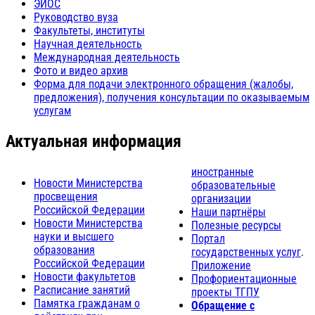
ЭИОС
Руководство вуза
Факультеты, институты
Научная деятельность
Международная деятельность
Фото и видео архив
Форма для подачи электронного обращения (жалобы,
предложения), получения консультации по оказываемым
услугам
Актуальная информация
иностранные
Новости Министерства
образовательные
просвещения
организации
Российской Федерации
Наши партнёры
Новости Министерства
Полезные ресурсы
науки и высшего
Портал
образования
государственных услуг
.
Российской Федерации
Приложение
Новости факультетов
Профориентационные
Расписание занятий
проекты ТГПУ
Памятка гражданам о
Обращение с