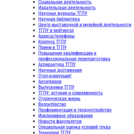
Социальная деятельность
Издательская деятельность
Научные журналы ТГПУ
Научная библиотека
Центр выставочной и музейной деятельности
ТГПУ в рейтингах
Адреса/телефоны
Корпуса ТГПУ
Прием в ТГПУ
Повышение квалификации и
профессиональная переподготовка
Аспирантура ТГПУ
Научные достижения
Стоп-коррупция!
Антитеррор
Выпускники ТГПУ
ТГПУ: история и современность
Студенческая жизнь
Волонтёрство
Профориентация и трудоустройство
Инклюзивное образование
Новости факультетов
Специальная оценка условий труда
Технопарк ТГПУ