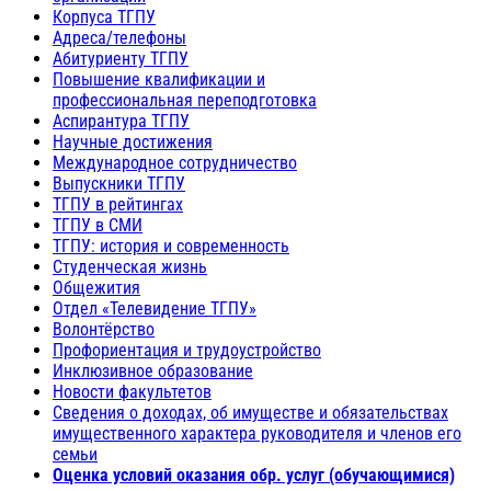
Корпуса ТГПУ
Адреса/телефоны
Абитуриенту ТГПУ
Повышение квалификации и
профессиональная переподготовка
Аспирантура ТГПУ
Научные достижения
Международное сотрудничество
Выпускники ТГПУ
ТГПУ в рейтингах
ТГПУ в СМИ
ТГПУ: история и современность
Студенческая жизнь
Общежития
Отдел «Телевидение ТГПУ»
Волонтёрство
Профориентация и трудоустройство
Инклюзивное образование
Новости факультетов
Сведения о доходах, об имуществе и обязательствах
имущественного характера руководителя и членов его
семьи
Оценка условий оказания обр. услуг (обучающимися)