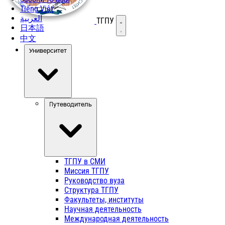
Tiếng Việt
العربية
ТГПУ
Открыть меню
日本語
中文
Университет
Путеводитель
ТГПУ в СМИ
Миссия ТГПУ
Руководство вуза
Структура ТГПУ
Факультеты, институты
Научная деятельность
Международная деятельность