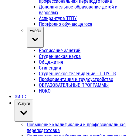
профессиональная переподготовка
Дополнительное образование детей и
взрослых
Аспирантура ТГПУ
Портфолио обучающегося
Учёба
Расписание занятий
Студенческая наука
Общежития
Стипендии
Студенческое телевидение - ТГПУ ТВ
Профориентация и трудоустройство
ОБРАЗОВАТЕЛЬНЫЕ ПРОГРАММЫ
НОКО
ЭИОС
Услуги
Повышение квалификации и профессиональная
переподготовка