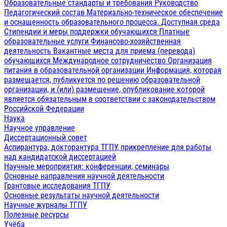
Образовательные стандарты и требования
Руководство
Педагогический состав
Материально-техническое обеспечение
и оснащенность образовательного процесса. Доступная среда
Стипендии и меры поддержки обучающихся
Платные
образовательные услуги
Финансово-хозяйственная
деятельность
Вакантные места для приема (перевода)
обучающихся
Международное сотрудничество
Организация
питания в образовательной организации
Информация, которая
размещается, публикуется по решению образовательной
организации, и (или) размещение, опубликование которой
является обязательным в соответствии с законодательством
Российской Федерации
Наука
Научное управление
Диссертационный совет
Аспирантура, докторантура ТГПУ, прикрепление для работы
над кандидатской диссертацией
Научные мероприятия: конференции, семинары
Основные направления научной деятельности
Грантовые исследования ТГПУ
Основные результаты научной деятельности
Научные журналы ТГПУ
Полезные ресурсы
Учёба