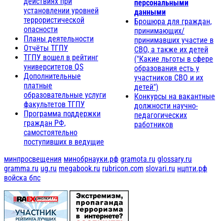
действиях при
персональными
установлении уровней
данными
террористической
Брошюра для граждан,
опасности
принимающих/
Планы деятельности
принимавших участие в
Отчёты ТГПУ
СВО, а также их детей
ТГПУ вошел в рейтинг
("Какие льготы в сфере
университетов QS
образования есть у
Дополнительные
участников СВО и их
платные
детей")
образовательные услуги
Конкурсы на вакантные
факультетов ТГПУ
должности научно-
Программа поддержки
педагогических
граждан РФ,
работников
самостоятельно
поступивших в ведущие
минпросвещения
минобрнауки.рф
gramota.ru
glossary.ru
gramma.ru
ug.ru
megabook.ru
rubricon.com
slovari.ru
нцпти.рф
войска бпс