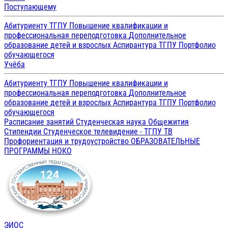
Поступающему
Абитуриенту ТГПУ
Повышение квалификации и
профессиональная переподготовка
Дополнительное
образование детей и взрослых
Аспирантура ТГПУ
Портфолио
обучающегося
Учёба
Абитуриенту ТГПУ
Повышение квалификации и
профессиональная переподготовка
Дополнительное
образование детей и взрослых
Аспирантура ТГПУ
Портфолио
обучающегося
Расписание занятий
Студенческая наука
Общежития
Стипендии
Студенческое телевидение - ТГПУ ТВ
Профориентация и трудоустройство
ОБРАЗОВАТЕЛЬНЫЕ
ПРОГРАММЫ
НОКО
ЭИОС