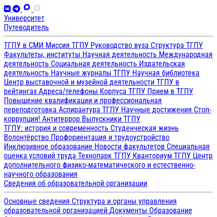
Университет
Путеводитель
ТГПУ в СМИ
Миссия ТГПУ
Руководство вуза
Структура ТГПУ
Факультеты, институты
Научная деятельность
Международная
деятельность
Социальная деятельность
Издательская
деятельность
Научные журналы ТГПУ
Научная библиотека
Центр выставочной и музейной деятельности
ТГПУ в
рейтингах
Адреса/телефоны
Корпуса ТГПУ
Прием в ТГПУ
Повышение квалификации и профессиональная
переподготовка
Аспирантура ТГПУ
Научные достижения
Стоп-
коррупция!
Антитеррор
Выпускники ТГПУ
ТГПУ: история и современность
Студенческая жизнь
Волонтёрство
Профориентация и трудоустройство
Инклюзивное образование
Новости факультетов
Специальная
оценка условий труда
Технопарк ТГПУ
Кванториум ТГПУ
Центр
дополнительного физико-математического и естественно-
научного образования
Сведения об образовательной организации
Основные сведения
Структура и органы управления
образовательной организацией
Документы
Образование