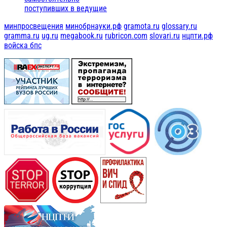
поступивших в ведущие
минпросвещения
минобрнауки.рф
gramota.ru
glossary.ru
gramma.ru
ug.ru
megabook.ru
rubricon.com
slovari.ru
нцпти.рф
войска бпс