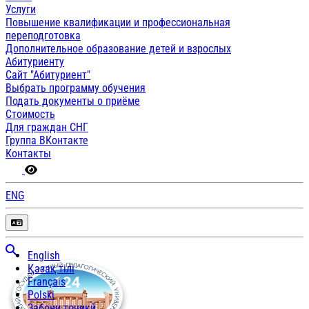
Услуги
Повышение квалификации и профессиональная
переподготовка
Дополнительное образование детей и взрослых
Абитуриенту
Сайт "Абитуриент"
Выбрать программу обучения
Подать документы о приёме
Стоимость
Для граждан СНГ
Группа ВКонтакте
Контакты
ENG
English
Қазақ тілі
Français
Polski
Забони тоҷикӣ