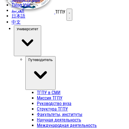
Tiếng Việt
العربية
ТГПУ
Открыть меню
日本語
中文
Университет
Путеводитель
ТГПУ в СМИ
Миссия ТГПУ
Руководство вуза
Структура ТГПУ
Факультеты, институты
Научная деятельность
Международная деятельность