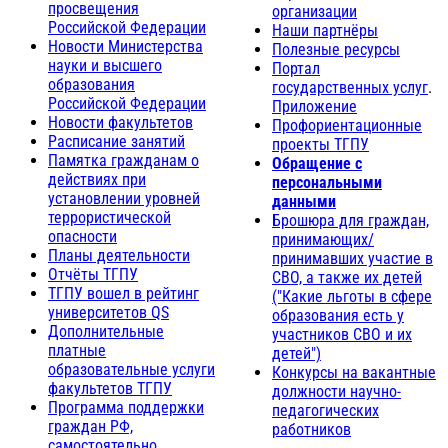
просвещения
организации
Российской Федерации
Наши партнёры
Новости Министерства
Полезные ресурсы
науки и высшего
Портал
образования
государственных услуг
.
Российской Федерации
Приложение
Новости факультетов
Профориентационные
Расписание занятий
проекты ТГПУ
Памятка гражданам о
Обращение с
действиях при
персональными
установлении уровней
данными
террористической
Брошюра для граждан,
опасности
принимающих/
Планы деятельности
принимавших участие в
Отчёты ТГПУ
СВО, а также их детей
ТГПУ вошел в рейтинг
("Какие льготы в сфере
университетов QS
образования есть у
Дополнительные
участников СВО и их
платные
детей")
образовательные услуги
Конкурсы на вакантные
факультетов ТГПУ
должности научно-
Программа поддержки
педагогических
граждан РФ,
работников
самостоятельно