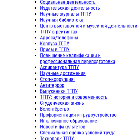
Социальная деятельность
Издательская деятельность
Научные журналы ТГПУ
Научная библиотека
Центр выставочной и музейной деятельности
ТГПУ в рейтингах
Адреса/телефоны
Корпуса ТГПУ
Прием в ТГПУ
Повышение квалификации и
профессиональная переподготовка
Аспирантура ТГПУ
Научные достижения
Стоп-коррупция!
Антитеррор
Выпускники ТГПУ
ТГПУ: история и современность
Студенческая жизнь
Волонтёрство
Профориентация и трудоустройство
Инклюзивное образование
Новости факультетов
Специальная оценка условий труда
Технопарк ТГПУ