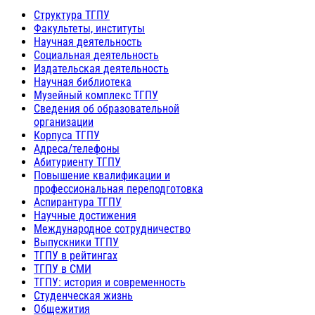
Структура ТГПУ
Факультеты, институты
Научная деятельность
Социальная деятельность
Издательская деятельность
Научная библиотека
Музейный комплекс ТГПУ
Сведения об образовательной
организации
Корпуса ТГПУ
Адреса/телефоны
Абитуриенту ТГПУ
Повышение квалификации и
профессиональная переподготовка
Аспирантура ТГПУ
Научные достижения
Международное сотрудничество
Выпускники ТГПУ
ТГПУ в рейтингах
ТГПУ в СМИ
ТГПУ: история и современность
Студенческая жизнь
Общежития