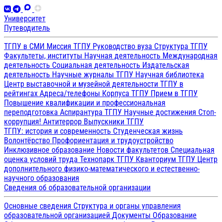
Университет
Путеводитель
ТГПУ в СМИ
Миссия ТГПУ
Руководство вуза
Структура ТГПУ
Факультеты, институты
Научная деятельность
Международная
деятельность
Социальная деятельность
Издательская
деятельность
Научные журналы ТГПУ
Научная библиотека
Центр выставочной и музейной деятельности
ТГПУ в
рейтингах
Адреса/телефоны
Корпуса ТГПУ
Прием в ТГПУ
Повышение квалификации и профессиональная
переподготовка
Аспирантура ТГПУ
Научные достижения
Стоп-
коррупция!
Антитеррор
Выпускники ТГПУ
ТГПУ: история и современность
Студенческая жизнь
Волонтёрство
Профориентация и трудоустройство
Инклюзивное образование
Новости факультетов
Специальная
оценка условий труда
Технопарк ТГПУ
Кванториум ТГПУ
Центр
дополнительного физико-математического и естественно-
научного образования
Сведения об образовательной организации
Основные сведения
Структура и органы управления
образовательной организацией
Документы
Образование