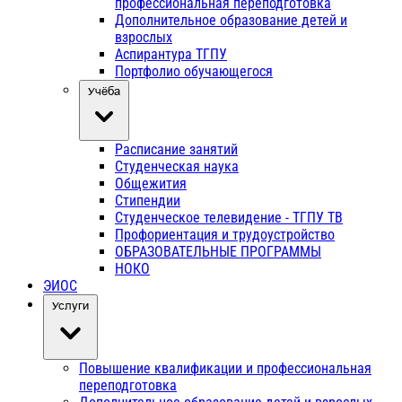
профессиональная переподготовка
Дополнительное образование детей и
взрослых
Аспирантура ТГПУ
Портфолио обучающегося
Учёба
Расписание занятий
Студенческая наука
Общежития
Стипендии
Студенческое телевидение - ТГПУ ТВ
Профориентация и трудоустройство
ОБРАЗОВАТЕЛЬНЫЕ ПРОГРАММЫ
НОКО
ЭИОС
Услуги
Повышение квалификации и профессиональная
переподготовка