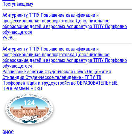
Поступающему
Абитуриенту ТГПУ
Повышение квалификации и
профессиональная переподготовка
Дополнительное
образование детей и взрослых
Аспирантура ТГПУ
Портфолио
обучающегося
Учёба
Абитуриенту ТГПУ
Повышение квалификации и
профессиональная переподготовка
Дополнительное
образование детей и взрослых
Аспирантура ТГПУ
Портфолио
обучающегося
Расписание занятий
Студенческая наука
Общежития
Стипендии
Студенческое телевидение - ТГПУ ТВ
Профориентация и трудоустройство
ОБРАЗОВАТЕЛЬНЫЕ
ПРОГРАММЫ
НОКО
ЭИОС