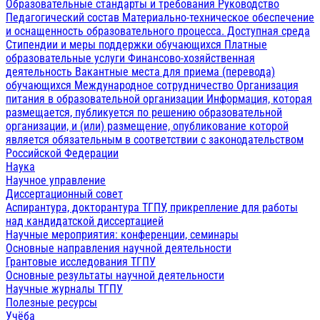
Образовательные стандарты и требования
Руководство
Педагогический состав
Материально-техническое обеспечение
и оснащенность образовательного процесса. Доступная среда
Стипендии и меры поддержки обучающихся
Платные
образовательные услуги
Финансово-хозяйственная
деятельность
Вакантные места для приема (перевода)
обучающихся
Международное сотрудничество
Организация
питания в образовательной организации
Информация, которая
размещается, публикуется по решению образовательной
организации, и (или) размещение, опубликование которой
является обязательным в соответствии с законодательством
Российской Федерации
Наука
Научное управление
Диссертационный совет
Аспирантура, докторантура ТГПУ, прикрепление для работы
над кандидатской диссертацией
Научные мероприятия: конференции, семинары
Основные направления научной деятельности
Грантовые исследования ТГПУ
Основные результаты научной деятельности
Научные журналы ТГПУ
Полезные ресурсы
Учёба