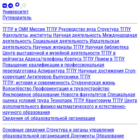
Университет
Путеводитель
ТГПУ в СМИ
Миссия ТГПУ
Руководство вуза
Структура ТГПУ
Факультеты, институты
Научная деятельность
Международная
деятельность
Социальная деятельность
Издательская
деятельность
Научные журналы ТГПУ
Научная библиотека
Центр выставочной и музейной деятельности
ТГПУ в
рейтингах
Адреса/телефоны
Корпуса ТГПУ
Прием в ТГПУ
Повышение квалификации и профессиональная
переподготовка
Аспирантура ТГПУ
Научные достижения
Стоп-
коррупция!
Антитеррор
Выпускники ТГПУ
ТГПУ: история и современность
Студенческая жизнь
Волонтёрство
Профориентация и трудоустройство
Инклюзивное образование
Новости факультетов
Специальная
оценка условий труда
Технопарк ТГПУ
Кванториум ТГПУ
Центр
дополнительного физико-математического и естественно-
научного образования
Сведения об образовательной организации
Основные сведения
Структура и органы управления
образовательной организацией
Документы
Образование