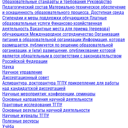
Образовательные стандарты и требования
Руководство
Педагогический состав
Материально-техническое обеспечение
и оснащенность образовательного процесса. Доступная среда
Стипендии и меры поддержки обучающихся
Платные
образовательные услуги
Финансово-хозяйственная
деятельность
Вакантные места для приема (перевода)
обучающихся
Международное сотрудничество
Организация
питания в образовательной организации
Информация, которая
размещается, публикуется по решению образовательной
организации, и (или) размещение, опубликование которой
является обязательным в соответствии с законодательством
Российской Федерации
Наука
Научное управление
Диссертационный совет
Аспирантура, докторантура ТГПУ, прикрепление для работы
над кандидатской диссертацией
Научные мероприятия: конференции, семинары
Основные направления научной деятельности
Грантовые исследования ТГПУ
Основные результаты научной деятельности
Научные журналы ТГПУ
Полезные ресурсы
Учёба