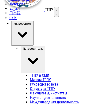
Tiếng Việt
العربية
ТГПУ
Открыть меню
日本語
中文
Университет
Путеводитель
ТГПУ в СМИ
Миссия ТГПУ
Руководство вуза
Структура ТГПУ
Факультеты, институты
Научная деятельность
Международная деятельность