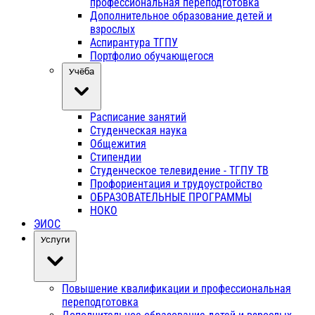
профессиональная переподготовка
Дополнительное образование детей и
взрослых
Аспирантура ТГПУ
Портфолио обучающегося
Учёба
Расписание занятий
Студенческая наука
Общежития
Стипендии
Студенческое телевидение - ТГПУ ТВ
Профориентация и трудоустройство
ОБРАЗОВАТЕЛЬНЫЕ ПРОГРАММЫ
НОКО
ЭИОС
Услуги
Повышение квалификации и профессиональная
переподготовка