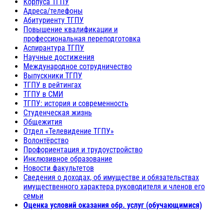
Корпуса ТГПУ
Адреса/телефоны
Абитуриенту ТГПУ
Повышение квалификации и
профессиональная переподготовка
Аспирантура ТГПУ
Научные достижения
Международное сотрудничество
Выпускники ТГПУ
ТГПУ в рейтингах
ТГПУ в СМИ
ТГПУ: история и современность
Студенческая жизнь
Общежития
Отдел «Телевидение ТГПУ»
Волонтёрство
Профориентация и трудоустройство
Инклюзивное образование
Новости факультетов
Сведения о доходах, об имуществе и обязательствах
имущественного характера руководителя и членов его
семьи
Оценка условий оказания обр. услуг (обучающимися)