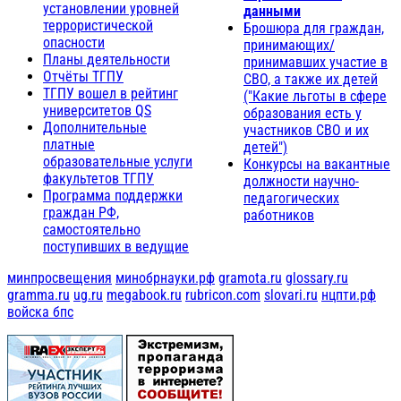
установлении уровней
данными
террористической
Брошюра для граждан,
опасности
принимающих/
Планы деятельности
принимавших участие в
Отчёты ТГПУ
СВО, а также их детей
ТГПУ вошел в рейтинг
("Какие льготы в сфере
университетов QS
образования есть у
Дополнительные
участников СВО и их
платные
детей")
образовательные услуги
Конкурсы на вакантные
факультетов ТГПУ
должности научно-
Программа поддержки
педагогических
граждан РФ,
работников
самостоятельно
поступивших в ведущие
минпросвещения
минобрнауки.рф
gramota.ru
glossary.ru
gramma.ru
ug.ru
megabook.ru
rubricon.com
slovari.ru
нцпти.рф
войска бпс