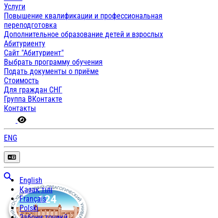
Услуги
Повышение квалификации и профессиональная
переподготовка
Дополнительное образование детей и взрослых
Абитуриенту
Сайт "Абитуриент"
Выбрать программу обучения
Подать документы о приёме
Стоимость
Для граждан СНГ
Группа ВКонтакте
Контакты
ENG
English
Қазақ тілі
Français
Polski
Забони тоҷикӣ