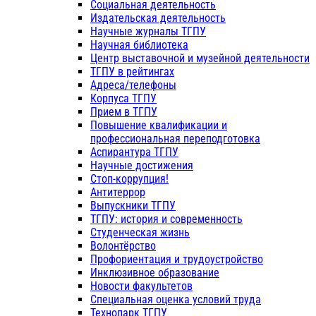
Социальная деятельность
Издательская деятельность
Научные журналы ТГПУ
Научная библиотека
Центр выставочной и музейной деятельности
ТГПУ в рейтингах
Адреса/телефоны
Корпуса ТГПУ
Прием в ТГПУ
Повышение квалификации и
профессиональная переподготовка
Аспирантура ТГПУ
Научные достижения
Стоп-коррупция!
Антитеррор
Выпускники ТГПУ
ТГПУ: история и современность
Студенческая жизнь
Волонтёрство
Профориентация и трудоустройство
Инклюзивное образование
Новости факультетов
Специальная оценка условий труда
Технопарк ТГПУ