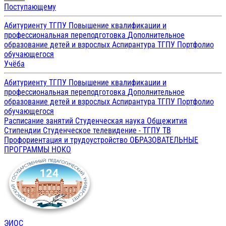
Поступающему
Абитуриенту ТГПУ
Повышение квалификации и
профессиональная переподготовка
Дополнительное
образование детей и взрослых
Аспирантура ТГПУ
Портфолио
обучающегося
Учёба
Абитуриенту ТГПУ
Повышение квалификации и
профессиональная переподготовка
Дополнительное
образование детей и взрослых
Аспирантура ТГПУ
Портфолио
обучающегося
Расписание занятий
Студенческая наука
Общежития
Стипендии
Студенческое телевидение - ТГПУ ТВ
Профориентация и трудоустройство
ОБРАЗОВАТЕЛЬНЫЕ
ПРОГРАММЫ
НОКО
ЭИОС