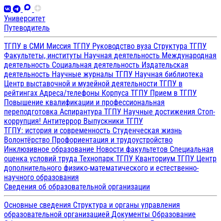
Университет
Путеводитель
ТГПУ в СМИ
Миссия ТГПУ
Руководство вуза
Структура ТГПУ
Факультеты, институты
Научная деятельность
Международная
деятельность
Социальная деятельность
Издательская
деятельность
Научные журналы ТГПУ
Научная библиотека
Центр выставочной и музейной деятельности
ТГПУ в
рейтингах
Адреса/телефоны
Корпуса ТГПУ
Прием в ТГПУ
Повышение квалификации и профессиональная
переподготовка
Аспирантура ТГПУ
Научные достижения
Стоп-
коррупция!
Антитеррор
Выпускники ТГПУ
ТГПУ: история и современность
Студенческая жизнь
Волонтёрство
Профориентация и трудоустройство
Инклюзивное образование
Новости факультетов
Специальная
оценка условий труда
Технопарк ТГПУ
Кванториум ТГПУ
Центр
дополнительного физико-математического и естественно-
научного образования
Сведения об образовательной организации
Основные сведения
Структура и органы управления
образовательной организацией
Документы
Образование