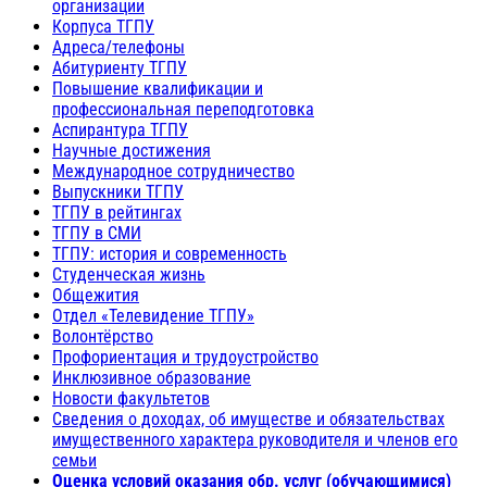
организации
Корпуса ТГПУ
Адреса/телефоны
Абитуриенту ТГПУ
Повышение квалификации и
профессиональная переподготовка
Аспирантура ТГПУ
Научные достижения
Международное сотрудничество
Выпускники ТГПУ
ТГПУ в рейтингах
ТГПУ в СМИ
ТГПУ: история и современность
Студенческая жизнь
Общежития
Отдел «Телевидение ТГПУ»
Волонтёрство
Профориентация и трудоустройство
Инклюзивное образование
Новости факультетов
Сведения о доходах, об имуществе и обязательствах
имущественного характера руководителя и членов его
семьи
Оценка условий оказания обр. услуг (обучающимися)