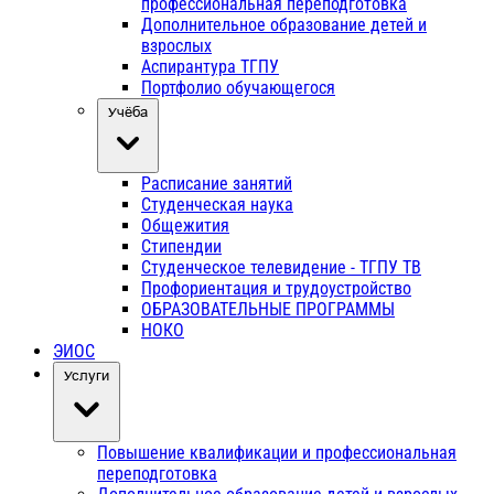
профессиональная переподготовка
Дополнительное образование детей и
взрослых
Аспирантура ТГПУ
Портфолио обучающегося
Учёба
Расписание занятий
Студенческая наука
Общежития
Стипендии
Студенческое телевидение - ТГПУ ТВ
Профориентация и трудоустройство
ОБРАЗОВАТЕЛЬНЫЕ ПРОГРАММЫ
НОКО
ЭИОС
Услуги
Повышение квалификации и профессиональная
переподготовка