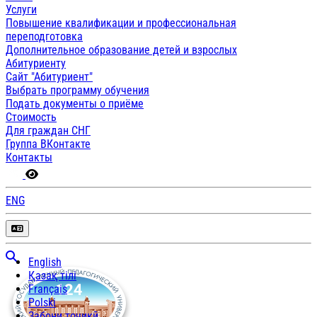
Услуги
Повышение квалификации и профессиональная
переподготовка
Дополнительное образование детей и взрослых
Абитуриенту
Сайт "Абитуриент"
Выбрать программу обучения
Подать документы о приёме
Стоимость
Для граждан СНГ
Группа ВКонтакте
Контакты
ENG
English
Қазақ тілі
Français
Polski
Забони тоҷикӣ