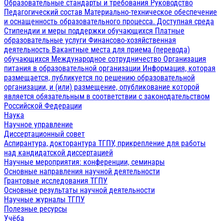
Образовательные стандарты и требования
Руководство
Педагогический состав
Материально-техническое обеспечение
и оснащенность образовательного процесса. Доступная среда
Стипендии и меры поддержки обучающихся
Платные
образовательные услуги
Финансово-хозяйственная
деятельность
Вакантные места для приема (перевода)
обучающихся
Международное сотрудничество
Организация
питания в образовательной организации
Информация, которая
размещается, публикуется по решению образовательной
организации, и (или) размещение, опубликование которой
является обязательным в соответствии с законодательством
Российской Федерации
Наука
Научное управление
Диссертационный совет
Аспирантура, докторантура ТГПУ, прикрепление для работы
над кандидатской диссертацией
Научные мероприятия: конференции, семинары
Основные направления научной деятельности
Грантовые исследования ТГПУ
Основные результаты научной деятельности
Научные журналы ТГПУ
Полезные ресурсы
Учёба