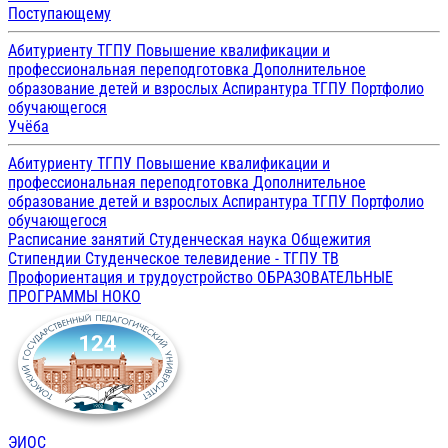
Поступающему
Абитуриенту ТГПУ
Повышение квалификации и
профессиональная переподготовка
Дополнительное
образование детей и взрослых
Аспирантура ТГПУ
Портфолио
обучающегося
Учёба
Абитуриенту ТГПУ
Повышение квалификации и
профессиональная переподготовка
Дополнительное
образование детей и взрослых
Аспирантура ТГПУ
Портфолио
обучающегося
Расписание занятий
Студенческая наука
Общежития
Стипендии
Студенческое телевидение - ТГПУ ТВ
Профориентация и трудоустройство
ОБРАЗОВАТЕЛЬНЫЕ
ПРОГРАММЫ
НОКО
ЭИОС