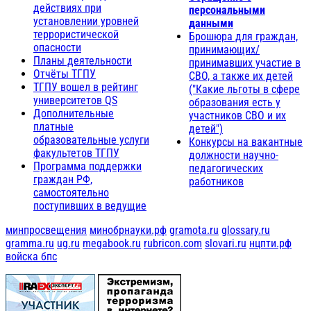
действиях при
персональными
установлении уровней
данными
террористической
Брошюра для граждан,
опасности
принимающих/
Планы деятельности
принимавших участие в
Отчёты ТГПУ
СВО, а также их детей
ТГПУ вошел в рейтинг
("Какие льготы в сфере
университетов QS
образования есть у
Дополнительные
участников СВО и их
платные
детей")
образовательные услуги
Конкурсы на вакантные
факультетов ТГПУ
должности научно-
Программа поддержки
педагогических
граждан РФ,
работников
самостоятельно
поступивших в ведущие
минпросвещения
минобрнауки.рф
gramota.ru
glossary.ru
gramma.ru
ug.ru
megabook.ru
rubricon.com
slovari.ru
нцпти.рф
войска бпс