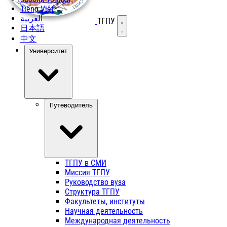
Tiếng Việt
العربية
ТГПУ
Открыть меню
日本語
中文
Университет
Путеводитель
ТГПУ в СМИ
Миссия ТГПУ
Руководство вуза
Структура ТГПУ
Факультеты, институты
Научная деятельность
Международная деятельность