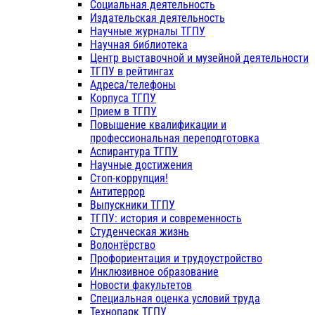
Социальная деятельность
Издательская деятельность
Научные журналы ТГПУ
Научная библиотека
Центр выставочной и музейной деятельности
ТГПУ в рейтингах
Адреса/телефоны
Корпуса ТГПУ
Прием в ТГПУ
Повышение квалификации и
профессиональная переподготовка
Аспирантура ТГПУ
Научные достижения
Стоп-коррупция!
Антитеррор
Выпускники ТГПУ
ТГПУ: история и современность
Студенческая жизнь
Волонтёрство
Профориентация и трудоустройство
Инклюзивное образование
Новости факультетов
Специальная оценка условий труда
Технопарк ТГПУ