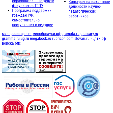
образовательные услуги
Конкурсы на вакантные
факультетов ТГПУ
должности научно-
Программа поддержки
педагогических
граждан РФ,
работников
самостоятельно
поступивших в ведущие
минпросвещения
минобрнауки.рф
gramota.ru
glossary.ru
gramma.ru
ug.ru
megabook.ru
rubricon.com
slovari.ru
нцпти.рф
войска бпс