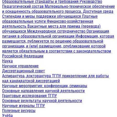
Образовательные стандарты и требования
Руководство
Педагогический состав
Материально-техническое обеспечение
и оснащенность образовательного процесса. Доступная среда
Стипендии и меры поддержки обучающихся
Платные
образовательные услуги
Финансово-хозяйственная
деятельность
Вакантные места для приема (перевода)
обучающихся
Международное сотрудничество
Организация
питания в образовательной организации
Информация, которая
размещается, публикуется по решению образовательной
организации, и (или) размещение, опубликование которой
является обязательным в соответствии с законодательством
Российской Федерации
Наука
Научное управление
Диссертационный совет
Аспирантура, докторантура ТГПУ, прикрепление для работы
над кандидатской диссертацией
Научные мероприятия: конференции, семинары
Основные направления научной деятельности
Грантовые исследования ТГПУ
Основные результаты научной деятельности
Научные журналы ТГПУ
Полезные ресурсы
Учёба