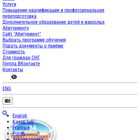
Услуги
Повышение квалификации и профессиональная
переподготовка
Дополнительное образование детей и взрослых
Абитуриенту
Сайт "Абитуриент"
Выбрать программу обучения
Подать документы о приёме
Стоимость
Для граждан СНГ
Группа ВКонтакте
Контакты
ENG
English
Қазақ тілі
Français
Polski
Забони тоҷикӣ