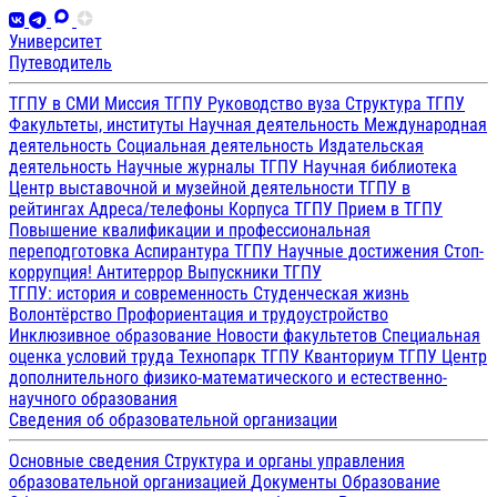
Университет
Путеводитель
ТГПУ в СМИ
Миссия ТГПУ
Руководство вуза
Структура ТГПУ
Факультеты, институты
Научная деятельность
Международная
деятельность
Социальная деятельность
Издательская
деятельность
Научные журналы ТГПУ
Научная библиотека
Центр выставочной и музейной деятельности
ТГПУ в
рейтингах
Адреса/телефоны
Корпуса ТГПУ
Прием в ТГПУ
Повышение квалификации и профессиональная
переподготовка
Аспирантура ТГПУ
Научные достижения
Стоп-
коррупция!
Антитеррор
Выпускники ТГПУ
ТГПУ: история и современность
Студенческая жизнь
Волонтёрство
Профориентация и трудоустройство
Инклюзивное образование
Новости факультетов
Специальная
оценка условий труда
Технопарк ТГПУ
Кванториум ТГПУ
Центр
дополнительного физико-математического и естественно-
научного образования
Сведения об образовательной организации
Основные сведения
Структура и органы управления
образовательной организацией
Документы
Образование