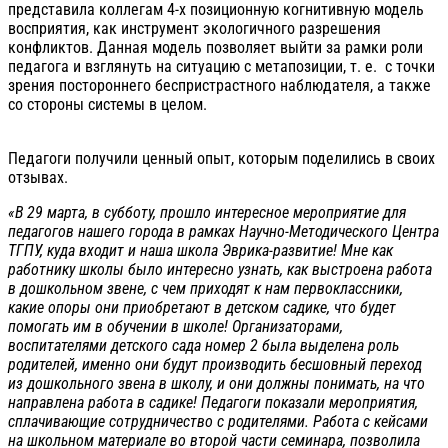
представила коллегам 4-х позиционную когнитивную модель
восприятия, как инструмент экологичного разрешения
конфликтов. Данная модель позволяет выйти за рамки роли
педагога и взглянуть на ситуацию с метапозиции, т. е. с точки
зрения постороннего беспристрастного наблюдателя, а также
со стороны системы в целом.
Педагоги получили ценный опыт, которым поделились в своих
отзывах.
«В 29 марта, в субботу, прошло интересное мероприятие для
педагогов нашего города в рамках Научно-Методического Центра
ТГПУ, куда входит и наша школа Эврика-развитие! Мне как
работнику школы было интересно узнать, как выстроена работа
в дошкольном звене, с чем приходят к нам первоклассники,
какие опоры они приобретают в детском садике, что будет
помогать им в обучении в школе! Организаторами,
воспитателями детского сада номер 2 была выделена роль
родителей, именно они будут производить бесшовный переход
из дошкольного звена в школу, и они должны понимать, на что
направлена работа в садике! Педагоги показали мероприятия,
сплачивающие сотрудничество с родителями. Работа с кейсами
на школьном материале во второй части семинара, позволила