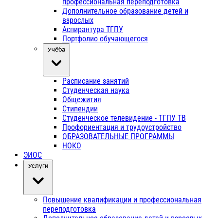
профессиональная переподготовка
Дополнительное образование детей и
взрослых
Аспирантура ТГПУ
Портфолио обучающегося
Учёба
Расписание занятий
Студенческая наука
Общежития
Стипендии
Студенческое телевидение - ТГПУ ТВ
Профориентация и трудоустройство
ОБРАЗОВАТЕЛЬНЫЕ ПРОГРАММЫ
НОКО
ЭИОС
Услуги
Повышение квалификации и профессиональная
переподготовка