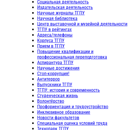
Социальная деятельность
Издательская деятельность
Научные журналы ТГПУ
Научная библиотека
Центр выставочной и музейной деятельности
ТГПУ в рейтингах
Адреса/телефоны
Корпуса ТГПУ
Прием в ТГПУ
Повышение квалификации и
профессиональная переподготовка
Аспирантура ТГПУ
Научные достижения
Стоп-коррупция!
Антитеррор
Выпускники ТГПУ
ТГПУ: история и современность
Студенческая жизнь
Волонтёрство
Профориентация и трудоустройство
Инклюзивное образование
Новости факультетов
Специальная оценка условий труда
Технопарк ТГПУ