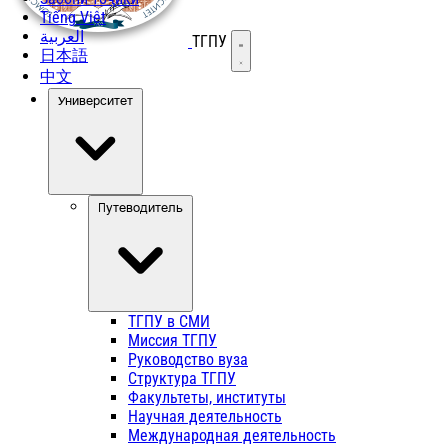
Tiếng Việt
العربية
ТГПУ
Открыть меню
日本語
中文
Университет
Путеводитель
ТГПУ в СМИ
Миссия ТГПУ
Руководство вуза
Структура ТГПУ
Факультеты, институты
Научная деятельность
Международная деятельность