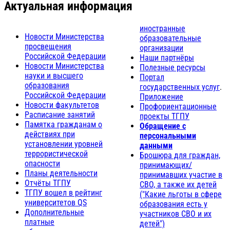
Актуальная информация
иностранные
Новости Министерства
образовательные
просвещения
организации
Российской Федерации
Наши партнёры
Новости Министерства
Полезные ресурсы
науки и высшего
Портал
образования
государственных услуг
.
Российской Федерации
Приложение
Новости факультетов
Профориентационные
Расписание занятий
проекты ТГПУ
Памятка гражданам о
Обращение с
действиях при
персональными
установлении уровней
данными
террористической
Брошюра для граждан,
опасности
принимающих/
Планы деятельности
принимавших участие в
Отчёты ТГПУ
СВО, а также их детей
ТГПУ вошел в рейтинг
("Какие льготы в сфере
университетов QS
образования есть у
Дополнительные
участников СВО и их
платные
детей")