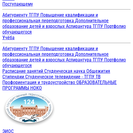
Поступающему
Абитуриенту ТГПУ
Повышение квалификации и
профессиональная переподготовка
Дополнительное
образование детей и взрослых
Аспирантура ТГПУ
Портфолио
обучающегося
Учёба
Абитуриенту ТГПУ
Повышение квалификации и
профессиональная переподготовка
Дополнительное
образование детей и взрослых
Аспирантура ТГПУ
Портфолио
обучающегося
Расписание занятий
Студенческая наука
Общежития
Стипендии
Студенческое телевидение - ТГПУ ТВ
Профориентация и трудоустройство
ОБРАЗОВАТЕЛЬНЫЕ
ПРОГРАММЫ
НОКО
ЭИОС