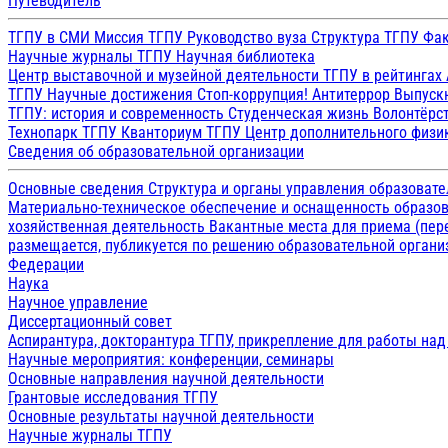
Путеводитель
ТГПУ в СМИ
Миссия ТГПУ
Руководство вуза
Структура ТГПУ
Фак
Научные журналы ТГПУ
Научная библиотека
Центр выставочной и музейной деятельности
ТГПУ в рейтингах
ТГПУ
Научные достижения
Стоп-коррупция!
Антитеррор
Выпуск
ТГПУ: история и современность
Студенческая жизнь
Волонтёрс
Технопарк ТГПУ
Кванториум ТГПУ
Центр дополнительного физик
Сведения об образовательной организации
Основные сведения
Структура и органы управления образоват
Материально-техническое обеспечение и оснащенность образов
хозяйственная деятельность
Вакантные места для приема (пе
размещается, публикуется по решению образовательной организ
Федерации
Наука
Научное управление
Диссертационный совет
Аспирантура, докторантура ТГПУ, прикрепление для работы на
Научные мероприятия: конференции, семинары
Основные направления научной деятельности
Грантовые исследования ТГПУ
Основные результаты научной деятельности
Научные журналы ТГПУ