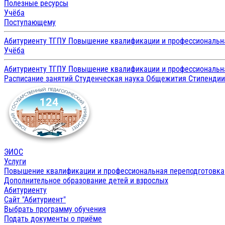
Полезные ресурсы
Учёба
Поступающему
Абитуриенту ТГПУ
Повышение квалификации и профессиональн
Учёба
Абитуриенту ТГПУ
Повышение квалификации и профессиональн
Расписание занятий
Студенческая наука
Общежития
Стипенди
ЭИОС
Услуги
Повышение квалификации и профессиональная переподготовка
Дополнительное образование детей и взрослых
Абитуриенту
Сайт "Абитуриент"
Выбрать программу обучения
Подать документы о приёме