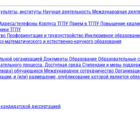
ультеты, институты
Научная деятельность
Международная деят
Адреса/телефоны
Корпуса ТГПУ
Прием в ТГПУ
Повышение квалиф
ники ТГПУ
тво
Профориентация и трудоустройство
Инклюзивное образован
о-математического и естественно-научного образования
ельной организацией
Документы
Образование
Образовательные с
ательного процесса. Доступная среда
Стипендии и меры подде
ревода) обучающихся
Международное сотрудничество
Организаци
ации, и (или) размещение, опубликование которой является обя
д кандидатской диссертацией