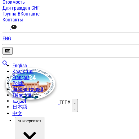
Стоимость
Для граждан СНГ
Группа ВКонтакте
Контакты
ENG
English
Қазақ тілі
Français
Polski
Забони тоҷикӣ
Tiếng Việt
العربية
ТГПУ
Открыть меню
日本語
中文
Университет