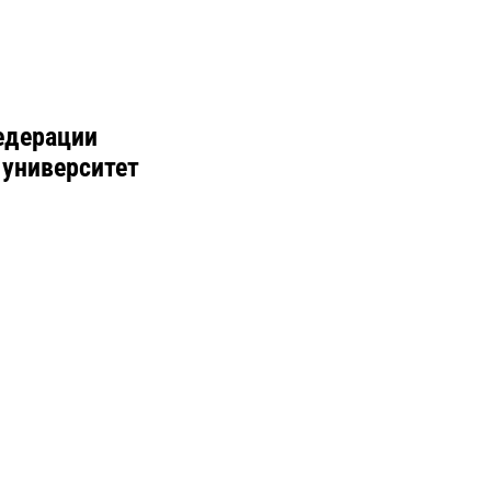
едерации
 университет