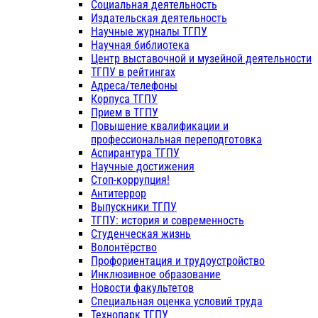
Социальная деятельность
Издательская деятельность
Научные журналы ТГПУ
Научная библиотека
Центр выставочной и музейной деятельности
ТГПУ в рейтингах
Адреса/телефоны
Корпуса ТГПУ
Прием в ТГПУ
Повышение квалификации и
профессиональная переподготовка
Аспирантура ТГПУ
Научные достижения
Стоп-коррупция!
Антитеррор
Выпускники ТГПУ
ТГПУ: история и современность
Студенческая жизнь
Волонтёрство
Профориентация и трудоустройство
Инклюзивное образование
Новости факультетов
Специальная оценка условий труда
Технопарк ТГПУ