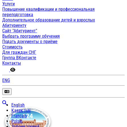
Услуги
Повышение квалификации и профессиональная
переподготовка
Дополнительное образование детей и взрослых
Абитуриенту
Сайт "Абитуриент"
Выбрать программу обучения
Подать документы о приёме
Стоимость
Для граждан СНГ
Группа ВКонтакте
Контакты
ENG
English
Қазақ тілі
Français
Polski
Забони тоҷикӣ