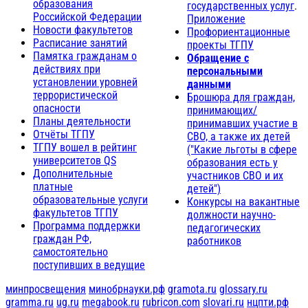
образования
государственных услуг
.
Российской Федерации
Приложение
Новости факультетов
Профориентационные
Расписание занятий
проекты ТГПУ
Памятка гражданам о
Обращение с
действиях при
персональными
установлении уровней
данными
террористической
Брошюра для граждан,
опасности
принимающих/
Планы деятельности
принимавших участие в
Отчёты ТГПУ
СВО, а также их детей
ТГПУ вошел в рейтинг
("Какие льготы в сфере
университетов QS
образования есть у
Дополнительные
участников СВО и их
платные
детей")
образовательные услуги
Конкурсы на вакантные
факультетов ТГПУ
должности научно-
Программа поддержки
педагогических
граждан РФ,
работников
самостоятельно
поступивших в ведущие
минпросвещения
минобрнауки.рф
gramota.ru
glossary.ru
gramma.ru
ug.ru
megabook.ru
rubricon.com
slovari.ru
нцпти.рф