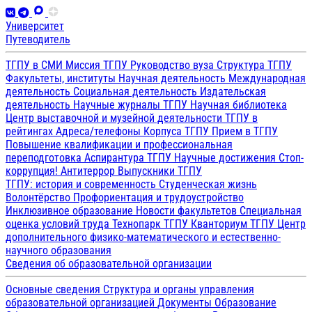
Университет
Путеводитель
ТГПУ в СМИ
Миссия ТГПУ
Руководство вуза
Структура ТГПУ
Факультеты, институты
Научная деятельность
Международная
деятельность
Социальная деятельность
Издательская
деятельность
Научные журналы ТГПУ
Научная библиотека
Центр выставочной и музейной деятельности
ТГПУ в
рейтингах
Адреса/телефоны
Корпуса ТГПУ
Прием в ТГПУ
Повышение квалификации и профессиональная
переподготовка
Аспирантура ТГПУ
Научные достижения
Стоп-
коррупция!
Антитеррор
Выпускники ТГПУ
ТГПУ: история и современность
Студенческая жизнь
Волонтёрство
Профориентация и трудоустройство
Инклюзивное образование
Новости факультетов
Специальная
оценка условий труда
Технопарк ТГПУ
Кванториум ТГПУ
Центр
дополнительного физико-математического и естественно-
научного образования
Сведения об образовательной организации
Основные сведения
Структура и органы управления
образовательной организацией
Документы
Образование