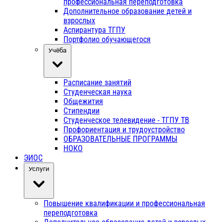
профессиональная переподготовка
Дополнительное образование детей и
взрослых
Аспирантура ТГПУ
Портфолио обучающегося
Учёба
Расписание занятий
Студенческая наука
Общежития
Стипендии
Студенческое телевидение - ТГПУ ТВ
Профориентация и трудоустройство
ОБРАЗОВАТЕЛЬНЫЕ ПРОГРАММЫ
НОКО
ЭИОС
Услуги
Повышение квалификации и профессиональная
переподготовка