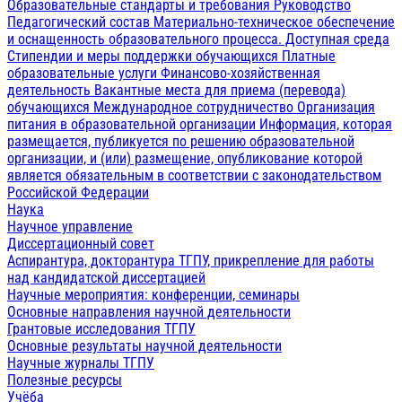
Образовательные стандарты и требования
Руководство
Педагогический состав
Материально-техническое обеспечение
и оснащенность образовательного процесса. Доступная среда
Стипендии и меры поддержки обучающихся
Платные
образовательные услуги
Финансово-хозяйственная
деятельность
Вакантные места для приема (перевода)
обучающихся
Международное сотрудничество
Организация
питания в образовательной организации
Информация, которая
размещается, публикуется по решению образовательной
организации, и (или) размещение, опубликование которой
является обязательным в соответствии с законодательством
Российской Федерации
Наука
Научное управление
Диссертационный совет
Аспирантура, докторантура ТГПУ, прикрепление для работы
над кандидатской диссертацией
Научные мероприятия: конференции, семинары
Основные направления научной деятельности
Грантовые исследования ТГПУ
Основные результаты научной деятельности
Научные журналы ТГПУ
Полезные ресурсы
Учёба