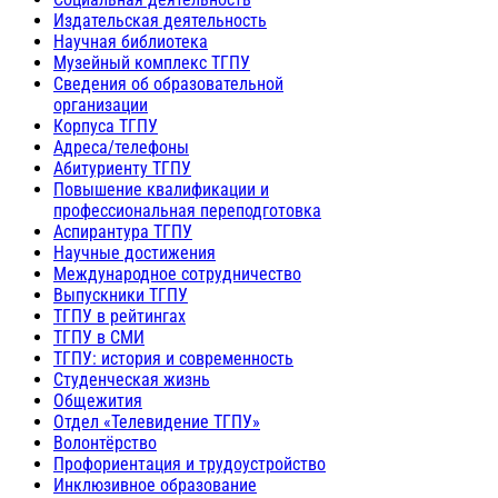
Издательская деятельность
Научная библиотека
Музейный комплекс ТГПУ
Сведения об образовательной
организации
Корпуса ТГПУ
Адреса/телефоны
Абитуриенту ТГПУ
Повышение квалификации и
профессиональная переподготовка
Аспирантура ТГПУ
Научные достижения
Международное сотрудничество
Выпускники ТГПУ
ТГПУ в рейтингах
ТГПУ в СМИ
ТГПУ: история и современность
Студенческая жизнь
Общежития
Отдел «Телевидение ТГПУ»
Волонтёрство
Профориентация и трудоустройство
Инклюзивное образование