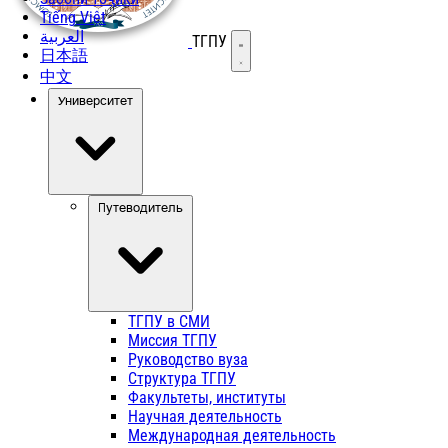
Tiếng Việt
العربية
ТГПУ
Открыть меню
日本語
中文
Университет
Путеводитель
ТГПУ в СМИ
Миссия ТГПУ
Руководство вуза
Структура ТГПУ
Факультеты, институты
Научная деятельность
Международная деятельность