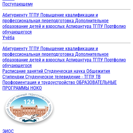
Поступающему
Абитуриенту ТГПУ
Повышение квалификации и
профессиональная переподготовка
Дополнительное
образование детей и взрослых
Аспирантура ТГПУ
Портфолио
обучающегося
Учёба
Абитуриенту ТГПУ
Повышение квалификации и
профессиональная переподготовка
Дополнительное
образование детей и взрослых
Аспирантура ТГПУ
Портфолио
обучающегося
Расписание занятий
Студенческая наука
Общежития
Стипендии
Студенческое телевидение - ТГПУ ТВ
Профориентация и трудоустройство
ОБРАЗОВАТЕЛЬНЫЕ
ПРОГРАММЫ
НОКО
ЭИОС