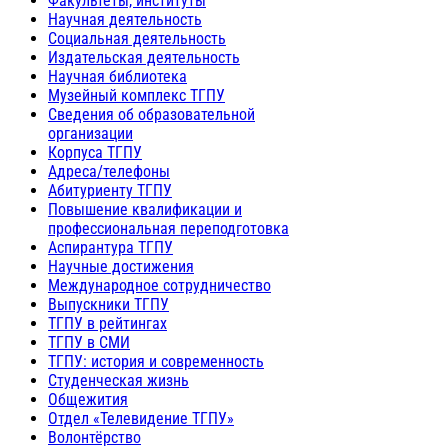
Факультеты, институты
Научная деятельность
Социальная деятельность
Издательская деятельность
Научная библиотека
Музейный комплекс ТГПУ
Сведения об образовательной
организации
Корпуса ТГПУ
Адреса/телефоны
Абитуриенту ТГПУ
Повышение квалификации и
профессиональная переподготовка
Аспирантура ТГПУ
Научные достижения
Международное сотрудничество
Выпускники ТГПУ
ТГПУ в рейтингах
ТГПУ в СМИ
ТГПУ: история и современность
Студенческая жизнь
Общежития
Отдел «Телевидение ТГПУ»
Волонтёрство