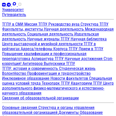
Университет
Путеводитель
ТГПУ в СМИ
Миссия ТГПУ
Руководство вуза
Структура ТГПУ
Факультеты, институты
Научная деятельность
Международная
деятельность
Социальная деятельность
Издательская
деятельность
Научные журналы ТГПУ
Научная библиотека
Центр выставочной и музейной деятельности
ТГПУ в
рейтингах
Адреса/телефоны
Корпуса ТГПУ
Прием в ТГПУ
Повышение квалификации и профессиональная
переподготовка
Аспирантура ТГПУ
Научные достижения
Стоп-
коррупция!
Антитеррор
Выпускники ТГПУ
ТГПУ: история и современность
Студенческая жизнь
Волонтёрство
Профориентация и трудоустройство
Инклюзивное образование
Новости факультетов
Специальная
оценка условий труда
Технопарк ТГПУ
Кванториум ТГПУ
Центр
дополнительного физико-математического и естественно-
научного образования
Сведения об образовательной организации
Основные сведения
Структура и органы управления
образовательной организацией
Документы
Образование