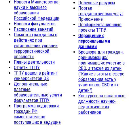
Новости Министерства
Полезные ресурсы
науки и высшего
Портал
образования
государственных услуг
.
Российской Федерации
Приложение
Новости факультетов
Профориентационные
Расписание занятий
проекты ТГПУ
Памятка гражданам о
Обращение с
действиях при
персональными
установлении уровней
данными
террористической
Брошюра для граждан,
опасности
принимающих/
Планы деятельности
принимавших участие в
Отчёты ТГПУ
СВО, а также их детей
ТГПУ вошел в рейтинг
("Какие льготы в сфере
университетов QS
образования есть у
Дополнительные
участников СВО и их
платные
детей")
образовательные услуги
Конкурсы на вакантные
факультетов ТГПУ
должности научно-
Программа поддержки
педагогических
граждан РФ,
работников
самостоятельно
поступивших в ведущие