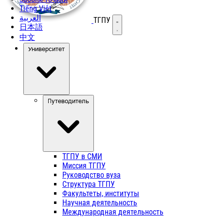
Tiếng Việt
العربية
ТГПУ
Открыть меню
日本語
中文
Университет
Путеводитель
ТГПУ в СМИ
Миссия ТГПУ
Руководство вуза
Структура ТГПУ
Факультеты, институты
Научная деятельность
Международная деятельность