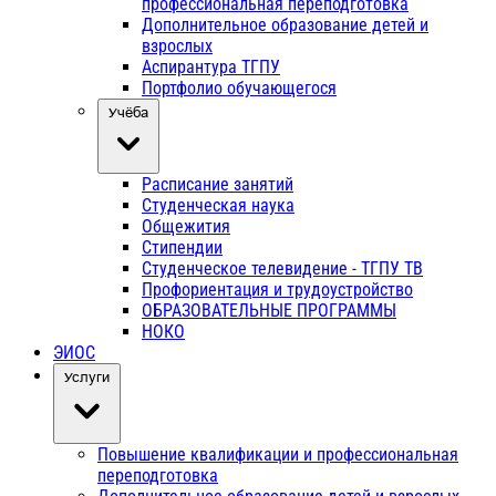
профессиональная переподготовка
Дополнительное образование детей и
взрослых
Аспирантура ТГПУ
Портфолио обучающегося
Учёба
Расписание занятий
Студенческая наука
Общежития
Стипендии
Студенческое телевидение - ТГПУ ТВ
Профориентация и трудоустройство
ОБРАЗОВАТЕЛЬНЫЕ ПРОГРАММЫ
НОКО
ЭИОС
Услуги
Повышение квалификации и профессиональная
переподготовка