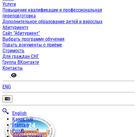
Услуги
Повышение квалификации и профессиональная
переподготовка
Дополнительное образование детей и взрослых
Абитуриенту
Сайт "Абитуриент"
Выбрать программу обучения
Подать документы о приёме
Стоимость
Для граждан СНГ
Группа ВКонтакте
Контакты
ENG
English
Қазақ тілі
Français
Polski
Забони тоҷикӣ