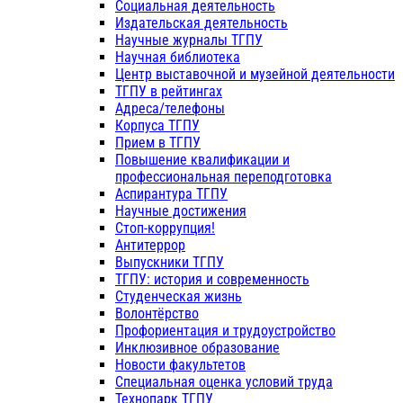
Социальная деятельность
Издательская деятельность
Научные журналы ТГПУ
Научная библиотека
Центр выставочной и музейной деятельности
ТГПУ в рейтингах
Адреса/телефоны
Корпуса ТГПУ
Прием в ТГПУ
Повышение квалификации и
профессиональная переподготовка
Аспирантура ТГПУ
Научные достижения
Стоп-коррупция!
Антитеррор
Выпускники ТГПУ
ТГПУ: история и современность
Студенческая жизнь
Волонтёрство
Профориентация и трудоустройство
Инклюзивное образование
Новости факультетов
Специальная оценка условий труда
Технопарк ТГПУ