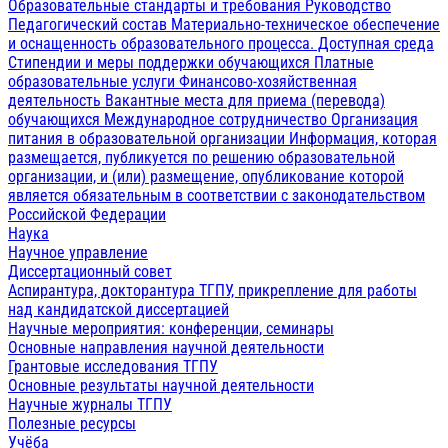
Образовательные стандарты и требования
Руководство
Педагогический состав
Материально-техническое обеспечение
и оснащенность образовательного процесса. Доступная среда
Стипендии и меры поддержки обучающихся
Платные
образовательные услуги
Финансово-хозяйственная
деятельность
Вакантные места для приема (перевода)
обучающихся
Международное сотрудничество
Организация
питания в образовательной организации
Информация, которая
размещается, публикуется по решению образовательной
организации, и (или) размещение, опубликование которой
является обязательным в соответствии с законодательством
Российской Федерации
Наука
Научное управление
Диссертационный совет
Аспирантура, докторантура ТГПУ, прикрепление для работы
над кандидатской диссертацией
Научные мероприятия: конференции, семинары
Основные направления научной деятельности
Грантовые исследования ТГПУ
Основные результаты научной деятельности
Научные журналы ТГПУ
Полезные ресурсы
Учёба