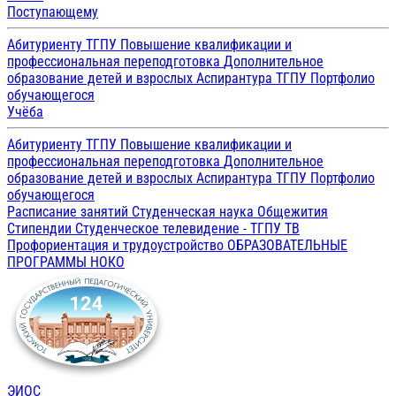
Поступающему
Абитуриенту ТГПУ
Повышение квалификации и
профессиональная переподготовка
Дополнительное
образование детей и взрослых
Аспирантура ТГПУ
Портфолио
обучающегося
Учёба
Абитуриенту ТГПУ
Повышение квалификации и
профессиональная переподготовка
Дополнительное
образование детей и взрослых
Аспирантура ТГПУ
Портфолио
обучающегося
Расписание занятий
Студенческая наука
Общежития
Стипендии
Студенческое телевидение - ТГПУ ТВ
Профориентация и трудоустройство
ОБРАЗОВАТЕЛЬНЫЕ
ПРОГРАММЫ
НОКО
ЭИОС