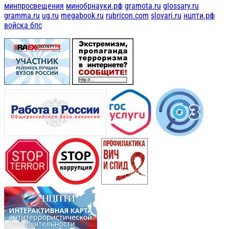
минпросвещения
минобрнауки.рф
gramota.ru
glossary.ru
gramma.ru
ug.ru
megabook.ru
rubricon.com
slovari.ru
нцпти.рф
войска бпс