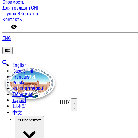
Стоимость
Для граждан СНГ
Группа ВКонтакте
Контакты
ENG
English
Қазақ тілі
Français
Polski
Забони тоҷикӣ
Tiếng Việt
العربية
ТГПУ
Открыть меню
日本語
中文
Университет