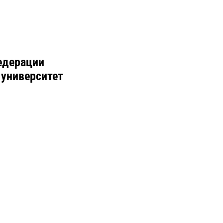
едерации
 университет