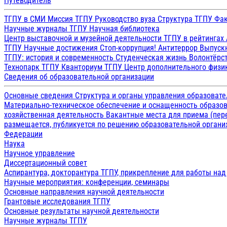
Путеводитель
ТГПУ в СМИ
Миссия ТГПУ
Руководство вуза
Структура ТГПУ
Фак
Научные журналы ТГПУ
Научная библиотека
Центр выставочной и музейной деятельности
ТГПУ в рейтингах
ТГПУ
Научные достижения
Стоп-коррупция!
Антитеррор
Выпуск
ТГПУ: история и современность
Студенческая жизнь
Волонтёрс
Технопарк ТГПУ
Кванториум ТГПУ
Центр дополнительного физик
Сведения об образовательной организации
Основные сведения
Структура и органы управления образоват
Материально-техническое обеспечение и оснащенность образов
хозяйственная деятельность
Вакантные места для приема (пе
размещается, публикуется по решению образовательной организ
Федерации
Наука
Научное управление
Диссертационный совет
Аспирантура, докторантура ТГПУ, прикрепление для работы на
Научные мероприятия: конференции, семинары
Основные направления научной деятельности
Грантовые исследования ТГПУ
Основные результаты научной деятельности
Научные журналы ТГПУ