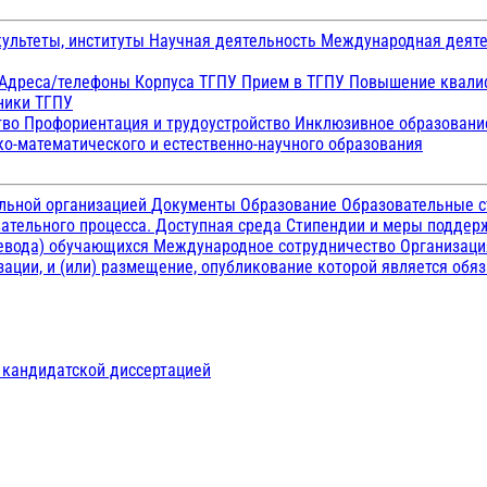
ультеты, институты
Научная деятельность
Международная деят
Адреса/телефоны
Корпуса ТГПУ
Прием в ТГПУ
Повышение квалиф
ники ТГПУ
тво
Профориентация и трудоустройство
Инклюзивное образован
о-математического и естественно-научного образования
ельной организацией
Документы
Образование
Образовательные с
ательного процесса. Доступная среда
Стипендии и меры подде
ревода) обучающихся
Международное сотрудничество
Организаци
ации, и (или) размещение, опубликование которой является обя
д кандидатской диссертацией