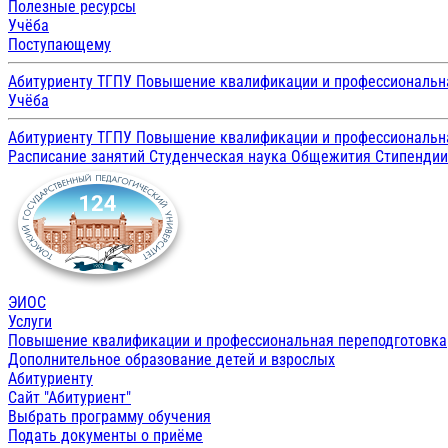
Полезные ресурсы
Учёба
Поступающему
Абитуриенту ТГПУ
Повышение квалификации и профессиональн
Учёба
Абитуриенту ТГПУ
Повышение квалификации и профессиональн
Расписание занятий
Студенческая наука
Общежития
Стипенди
ЭИОС
Услуги
Повышение квалификации и профессиональная переподготовка
Дополнительное образование детей и взрослых
Абитуриенту
Сайт "Абитуриент"
Выбрать программу обучения
Подать документы о приёме