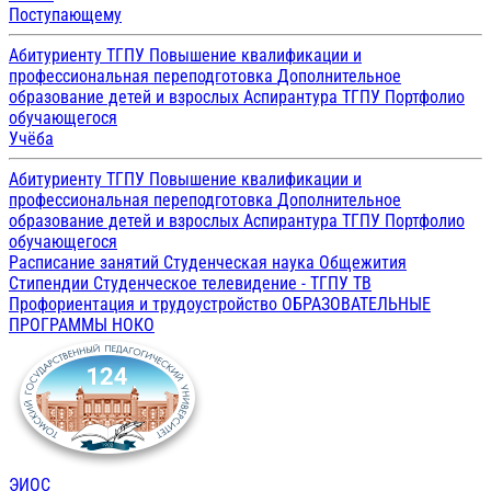
Поступающему
Абитуриенту ТГПУ
Повышение квалификации и
профессиональная переподготовка
Дополнительное
образование детей и взрослых
Аспирантура ТГПУ
Портфолио
обучающегося
Учёба
Абитуриенту ТГПУ
Повышение квалификации и
профессиональная переподготовка
Дополнительное
образование детей и взрослых
Аспирантура ТГПУ
Портфолио
обучающегося
Расписание занятий
Студенческая наука
Общежития
Стипендии
Студенческое телевидение - ТГПУ ТВ
Профориентация и трудоустройство
ОБРАЗОВАТЕЛЬНЫЕ
ПРОГРАММЫ
НОКО
ЭИОС