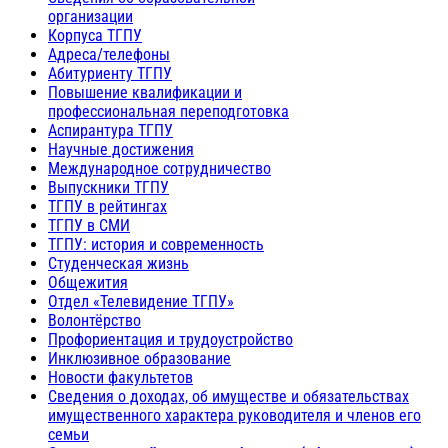
организации
Корпуса ТГПУ
Адреса/телефоны
Абитуриенту ТГПУ
Повышение квалификации и
профессиональная переподготовка
Аспирантура ТГПУ
Научные достижения
Международное сотрудничество
Выпускники ТГПУ
ТГПУ в рейтингах
ТГПУ в СМИ
ТГПУ: история и современность
Студенческая жизнь
Общежития
Отдел «Телевидение ТГПУ»
Волонтёрство
Профориентация и трудоустройство
Инклюзивное образование
Новости факультетов
Сведения о доходах, об имуществе и обязательствах
имущественного характера руководителя и членов его
семьи