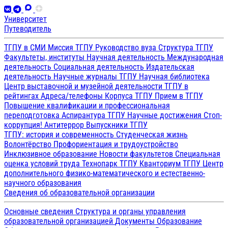
Университет
Путеводитель
ТГПУ в СМИ
Миссия ТГПУ
Руководство вуза
Структура ТГПУ
Факультеты, институты
Научная деятельность
Международная
деятельность
Социальная деятельность
Издательская
деятельность
Научные журналы ТГПУ
Научная библиотека
Центр выставочной и музейной деятельности
ТГПУ в
рейтингах
Адреса/телефоны
Корпуса ТГПУ
Прием в ТГПУ
Повышение квалификации и профессиональная
переподготовка
Аспирантура ТГПУ
Научные достижения
Стоп-
коррупция!
Антитеррор
Выпускники ТГПУ
ТГПУ: история и современность
Студенческая жизнь
Волонтёрство
Профориентация и трудоустройство
Инклюзивное образование
Новости факультетов
Специальная
оценка условий труда
Технопарк ТГПУ
Кванториум ТГПУ
Центр
дополнительного физико-математического и естественно-
научного образования
Сведения об образовательной организации
Основные сведения
Структура и органы управления
образовательной организацией
Документы
Образование