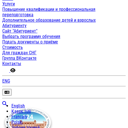
Услуги
Повышение квалификации и профессиональная
переподготовка
Дополнительное образование детей и взрослых
Абитуриенту
Сайт "Абитуриент"
Выбрать программу обучения
Подать документы о приёме
Стоимость
Для граждан СНГ
Группа ВКонтакте
Контакты
ENG
English
Қазақ тілі
Français
Polski
Забони тоҷикӣ