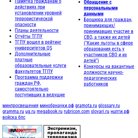
Памятка гражданам о
Обращение с
действиях при
персональными
установлении уровней
данными
террористической
Брошюра для граждан,
опасности
принимающих/
Планы деятельности
принимавших участие в
Отчёты ТГПУ
СВО, а также их детей
ТГПУ вошел в рейтинг
("Какие льготы в сфере
университетов QS
образования есть у
Дополнительные
участников СВО и их
платные
детей")
образовательные услуги
Конкурсы на вакантные
факультетов ТГПУ
должности научно-
Программа поддержки
педагогических
граждан РФ,
работников
самостоятельно
поступивших в ведущие
минпросвещения
минобрнауки.рф
gramota.ru
glossary.ru
gramma.ru
ug.ru
megabook.ru
rubricon.com
slovari.ru
нцпти.рф
войска бпс