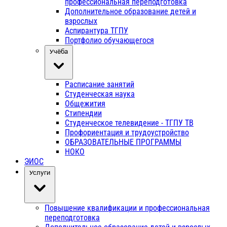
профессиональная переподготовка
Дополнительное образование детей и
взрослых
Аспирантура ТГПУ
Портфолио обучающегося
Учёба
Расписание занятий
Студенческая наука
Общежития
Стипендии
Студенческое телевидение - ТГПУ ТВ
Профориентация и трудоустройство
ОБРАЗОВАТЕЛЬНЫЕ ПРОГРАММЫ
НОКО
ЭИОС
Услуги
Повышение квалификации и профессиональная
переподготовка