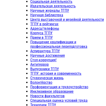
Социальная деятельность
Издательская деятельность
Научные журналы ТГПУ
Научная библиотека
Центр выставочной и музейной деятельности
ТГПУ в рейтингах
Адреса/телефоны
Корпуса ТГПУ
Прием в ТГПУ
Повышение квалификации и
профессиональная переподготовка
Аспирантура ТГПУ
Научные достижения
Стоп-коррупция!
Антитеррор
Выпускники ТГПУ
ТГПУ: история и современность
Студенческая жизнь
Волонтёрство
Профориентация и трудоустройство
Инклюзивное образование
Новости факультетов
Специальная оценка условий труда
Технопарк ТГПУ