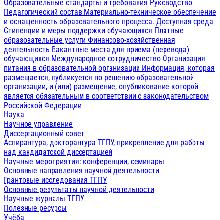
Образовательные стандарты и требования
Руководство
Педагогический состав
Материально-техническое обеспечение
и оснащенность образовательного процесса. Доступная среда
Стипендии и меры поддержки обучающихся
Платные
образовательные услуги
Финансово-хозяйственная
деятельность
Вакантные места для приема (перевода)
обучающихся
Международное сотрудничество
Организация
питания в образовательной организации
Информация, которая
размещается, публикуется по решению образовательной
организации, и (или) размещение, опубликование которой
является обязательным в соответствии с законодательством
Российской Федерации
Наука
Научное управление
Диссертационный совет
Аспирантура, докторантура ТГПУ, прикрепление для работы
над кандидатской диссертацией
Научные мероприятия: конференции, семинары
Основные направления научной деятельности
Грантовые исследования ТГПУ
Основные результаты научной деятельности
Научные журналы ТГПУ
Полезные ресурсы
Учёба