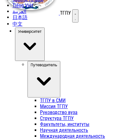
Tiếng Việt
العربية
ТГПУ
Открыть меню
日本語
中文
Университет
Путеводитель
ТГПУ в СМИ
Миссия ТГПУ
Руководство вуза
Структура ТГПУ
Факультеты, институты
Научная деятельность
Международная деятельность