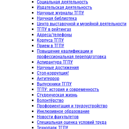
Социальная деятельность
Издательская деятельность
Научные журналы ТГПУ
Научная библиотека
Центр выставочной и музейной деятельности
ТГПУ в рейтингах
Адреса/телефоны
Корпуса ТГПУ
Прием в ТГПУ
Повышение квалификации и
профессиональная переподготовка
Аспирантура ТГПУ
Научные достижения
Стоп-коррупция!
Антитеррор
Выпускники ТГПУ
ТГПУ: история и современность
Студенческая жизнь
Волонтёрство
Профориентация и трудоустройство
Инклюзивное образование
Новости факультетов
Специальная оценка условий труда
Технопарк ТГПУ