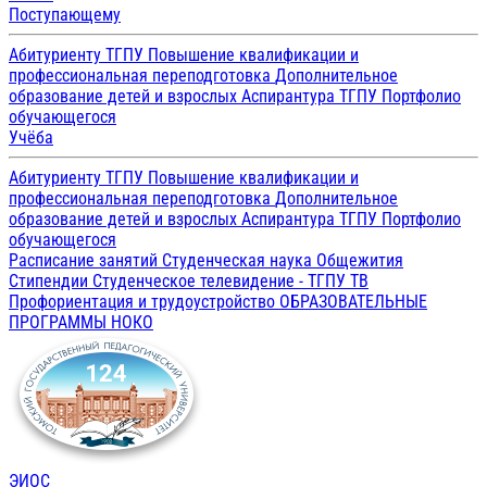
Поступающему
Абитуриенту ТГПУ
Повышение квалификации и
профессиональная переподготовка
Дополнительное
образование детей и взрослых
Аспирантура ТГПУ
Портфолио
обучающегося
Учёба
Абитуриенту ТГПУ
Повышение квалификации и
профессиональная переподготовка
Дополнительное
образование детей и взрослых
Аспирантура ТГПУ
Портфолио
обучающегося
Расписание занятий
Студенческая наука
Общежития
Стипендии
Студенческое телевидение - ТГПУ ТВ
Профориентация и трудоустройство
ОБРАЗОВАТЕЛЬНЫЕ
ПРОГРАММЫ
НОКО
ЭИОС