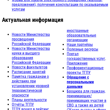
предложения), получения консультации по оказываемым
услугам
Актуальная информация
иностранные
Новости Министерства
образовательные
просвещения
организации
Российской Федерации
Наши партнёры
Новости Министерства
Полезные ресурсы
науки и высшего
Портал
образования
государственных услуг
.
Российской Федерации
Приложение
Новости факультетов
Профориентационные
Расписание занятий
проекты ТГПУ
Памятка гражданам о
Обращение с
действиях при
персональными
установлении уровней
данными
террористической
Брошюра для граждан,
опасности
принимающих/
Планы деятельности
принимавших участие в
Отчёты ТГПУ
СВО, а также их детей
ТГПУ вошел в рейтинг
("Какие льготы в сфере