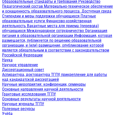
Образовательные стандарты и требования
Руководство
Педагогический состав
Материально-техническое обеспечение
и оснащенность образовательного процесса. Доступная среда
Стипендии и меры поддержки обучающихся
Платные
образовательные услуги
Финансово-хозяйственная
деятельность
Вакантные места для приема (перевода)
обучающихся
Международное сотрудничество
Организация
питания в образовательной организации
Информация, которая
размещается, публикуется по решению образовательной
организации, и (или) размещение, опубликование которой
является обязательным в соответствии с законодательством
Российской Федерации
Наука
Научное управление
Диссертационный совет
Аспирантура, докторантура ТГПУ, прикрепление для работы
над кандидатской диссертацией
Научные мероприятия: конференции, семинары
Основные направления научной деятельности
Грантовые исследования ТГПУ
Основные результаты научной деятельности
Научные журналы ТГПУ
Полезные ресурсы
Учёба