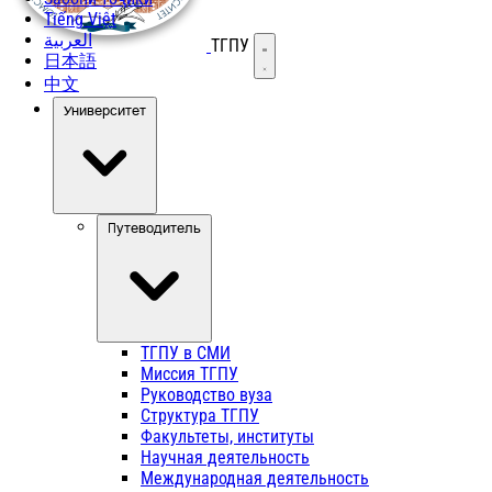
Tiếng Việt
العربية
ТГПУ
Открыть меню
日本語
中文
Университет
Путеводитель
ТГПУ в СМИ
Миссия ТГПУ
Руководство вуза
Структура ТГПУ
Факультеты, институты
Научная деятельность
Международная деятельность