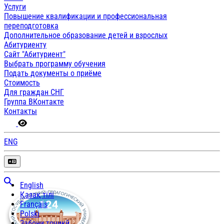
Услуги
Повышение квалификации и профессиональная
переподготовка
Дополнительное образование детей и взрослых
Абитуриенту
Сайт "Абитуриент"
Выбрать программу обучения
Подать документы о приёме
Стоимость
Для граждан СНГ
Группа ВКонтакте
Контакты
ENG
English
Қазақ тілі
Français
Polski
Забони тоҷикӣ