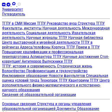
Университет
Путеводитель
ТГПУ в СМИ
Миссия ТГПУ
Руководство вуза
Структура ТГПУ
Факультеты, институты
Научная деятельность
Международная
деятельность
Социальная деятельность
Издательская
деятельность
Научные журналы ТГПУ
Научная библиотека
Центр выставочной и музейной деятельности
ТГПУ в
рейтингах
Адреса/телефоны
Корпуса ТГПУ
Прием в ТГПУ
Повышение квалификации и профессиональная
переподготовка
Аспирантура ТГПУ
Научные достижения
Стоп-
коррупция!
Антитеррор
Выпускники ТГПУ
ТГПУ: история и современность
Студенческая жизнь
Волонтёрство
Профориентация и трудоустройство
Инклюзивное образование
Новости факультетов
Специальная
оценка условий труда
Технопарк ТГПУ
Кванториум ТГПУ
Центр
дополнительного физико-математического и естественно-
научного образования
Сведения об образовательной организации
Основные сведения
Структура и органы управления
образовательной организацией
Документы
Образование