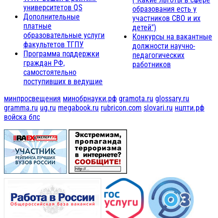
университетов QS
образования есть у
Дополнительные
участников СВО и их
платные
детей")
образовательные услуги
Конкурсы на вакантные
факультетов ТГПУ
должности научно-
Программа поддержки
педагогических
граждан РФ,
работников
самостоятельно
поступивших в ведущие
минпросвещения
минобрнауки.рф
gramota.ru
glossary.ru
gramma.ru
ug.ru
megabook.ru
rubricon.com
slovari.ru
нцпти.рф
войска бпс