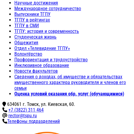
Научные достижения
Международное сотрудничество
Выпускники ТГПУ
ТГПУ в рейтингах
ТГПУ в СМИ
ТГПУ: история и современность
Студенческая жизнь
Общежития
Отдел «Телевидение ТГПУ»
Волонтёрство
Профориентация и трудоустройство
Инклюзивное образование
Новости факультетов
Сведения о доходах, об имуществе и обязательствах
имущественного характера руководителя и членов его
семьи
Оценка условий оказания обр. услуг (обучающимися)
634061 г. Томск, ул. Киевская, 60.
+7 (3822) 311 464
rector@tspu.ru
Телефоны подразделений