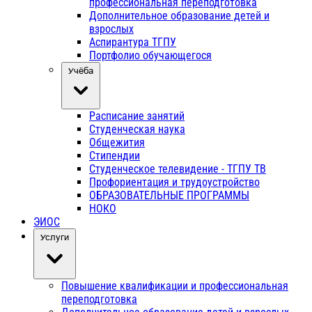
профессиональная переподготовка
Дополнительное образование детей и
взрослых
Аспирантура ТГПУ
Портфолио обучающегося
Учёба
Расписание занятий
Студенческая наука
Общежития
Стипендии
Студенческое телевидение - ТГПУ ТВ
Профориентация и трудоустройство
ОБРАЗОВАТЕЛЬНЫЕ ПРОГРАММЫ
НОКО
ЭИОС
Услуги
Повышение квалификации и профессиональная
переподготовка