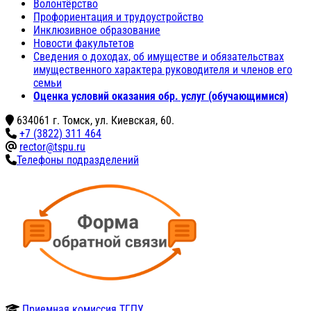
Волонтёрство
Профориентация и трудоустройство
Инклюзивное образование
Новости факультетов
Сведения о доходах, об имуществе и обязательствах
имущественного характера руководителя и членов его
семьи
Оценка условий оказания обр. услуг (обучающимися)
634061 г. Томск, ул. Киевская, 60.
+7 (3822) 311 464
rector@tspu.ru
Телефоны подразделений
Приемная комиссия ТГПУ