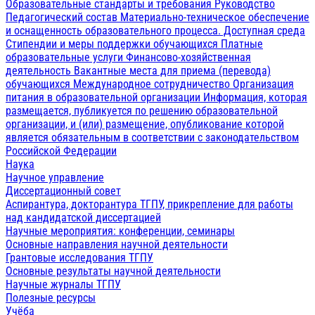
Образовательные стандарты и требования
Руководство
Педагогический состав
Материально-техническое обеспечение
и оснащенность образовательного процесса. Доступная среда
Стипендии и меры поддержки обучающихся
Платные
образовательные услуги
Финансово-хозяйственная
деятельность
Вакантные места для приема (перевода)
обучающихся
Международное сотрудничество
Организация
питания в образовательной организации
Информация, которая
размещается, публикуется по решению образовательной
организации, и (или) размещение, опубликование которой
является обязательным в соответствии с законодательством
Российской Федерации
Наука
Научное управление
Диссертационный совет
Аспирантура, докторантура ТГПУ, прикрепление для работы
над кандидатской диссертацией
Научные мероприятия: конференции, семинары
Основные направления научной деятельности
Грантовые исследования ТГПУ
Основные результаты научной деятельности
Научные журналы ТГПУ
Полезные ресурсы
Учёба