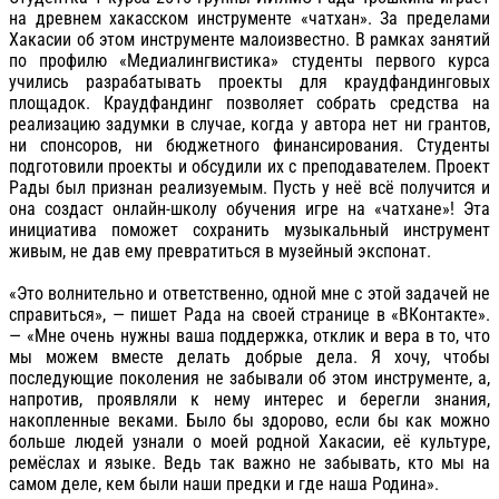
на древнем хакасском инструменте «чатхан». За пределами
Хакасии об этом инструменте малоизвестно. В рамках занятий
по профилю «Медиалингвистика» студенты первого курса
учились разрабатывать проекты для краудфандинговых
площадок. Краудфандинг позволяет собрать средства на
реализацию задумки в случае, когда у автора нет ни грантов,
ни спонсоров, ни бюджетного финансирования. Студенты
подготовили проекты и обсудили их с преподавателем. Проект
Рады был признан реализуемым. Пусть у неё всё получится и
она создаст онлайн-школу обучения игре на «чатхане»! Эта
инициатива поможет сохранить музыкальный инструмент
живым, не дав ему превратиться в музейный экспонат.
«Это волнительно и ответственно, одной мне с этой задачей не
справиться», — пишет Рада на своей странице в «ВКонтакте».
— «Мне очень нужны ваша поддержка, отклик и вера в то, что
мы можем вместе делать добрые дела. Я хочу, чтобы
последующие поколения не забывали об этом инструменте, а,
напротив, проявляли к нему интерес и берегли знания,
накопленные веками. Было бы здорово, если бы как можно
больше людей узнали о моей родной Хакасии, её культуре,
ремёслах и языке. Ведь так важно не забывать, кто мы на
самом деле, кем были наши предки и где наша Родина».