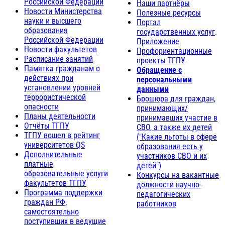
Российской Федерации
Наши партнёры
Новости Министерства
Полезные ресурсы
науки и высшего
Портал
образования
государственных услуг
.
Российской Федерации
Приложение
Новости факультетов
Профориентационные
Расписание занятий
проекты ТГПУ
Памятка гражданам о
Обращение с
действиях при
персональными
установлении уровней
данными
террористической
Брошюра для граждан,
опасности
принимающих/
Планы деятельности
принимавших участие в
Отчёты ТГПУ
СВО, а также их детей
ТГПУ вошел в рейтинг
("Какие льготы в сфере
университетов QS
образования есть у
Дополнительные
участников СВО и их
платные
детей")
образовательные услуги
Конкурсы на вакантные
факультетов ТГПУ
должности научно-
Программа поддержки
педагогических
граждан РФ,
работников
самостоятельно
поступивших в ведущие