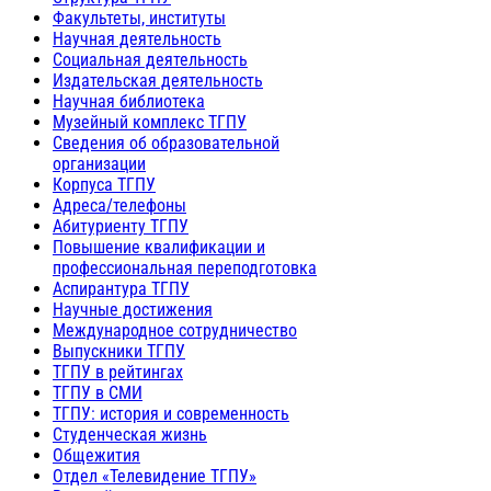
Факультеты, институты
Научная деятельность
Социальная деятельность
Издательская деятельность
Научная библиотека
Музейный комплекс ТГПУ
Сведения об образовательной
организации
Корпуса ТГПУ
Адреса/телефоны
Абитуриенту ТГПУ
Повышение квалификации и
профессиональная переподготовка
Аспирантура ТГПУ
Научные достижения
Международное сотрудничество
Выпускники ТГПУ
ТГПУ в рейтингах
ТГПУ в СМИ
ТГПУ: история и современность
Студенческая жизнь
Общежития
Отдел «Телевидение ТГПУ»