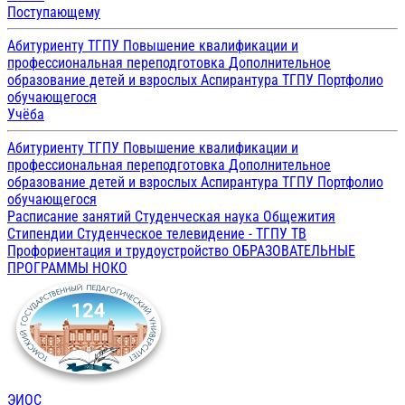
Поступающему
Абитуриенту ТГПУ
Повышение квалификации и
профессиональная переподготовка
Дополнительное
образование детей и взрослых
Аспирантура ТГПУ
Портфолио
обучающегося
Учёба
Абитуриенту ТГПУ
Повышение квалификации и
профессиональная переподготовка
Дополнительное
образование детей и взрослых
Аспирантура ТГПУ
Портфолио
обучающегося
Расписание занятий
Студенческая наука
Общежития
Стипендии
Студенческое телевидение - ТГПУ ТВ
Профориентация и трудоустройство
ОБРАЗОВАТЕЛЬНЫЕ
ПРОГРАММЫ
НОКО
ЭИОС