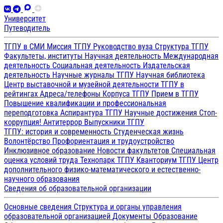
Университет
Путеводитель
ТГПУ в СМИ
Миссия ТГПУ
Руководство вуза
Структура ТГПУ
Факультеты, институты
Научная деятельность
Международная
деятельность
Социальная деятельность
Издательская
деятельность
Научные журналы ТГПУ
Научная библиотека
Центр выставочной и музейной деятельности
ТГПУ в
рейтингах
Адреса/телефоны
Корпуса ТГПУ
Прием в ТГПУ
Повышение квалификации и профессиональная
переподготовка
Аспирантура ТГПУ
Научные достижения
Стоп-
коррупция!
Антитеррор
Выпускники ТГПУ
ТГПУ: история и современность
Студенческая жизнь
Волонтёрство
Профориентация и трудоустройство
Инклюзивное образование
Новости факультетов
Специальная
оценка условий труда
Технопарк ТГПУ
Кванториум ТГПУ
Центр
дополнительного физико-математического и естественно-
научного образования
Сведения об образовательной организации
Основные сведения
Структура и органы управления
образовательной организацией
Документы
Образование