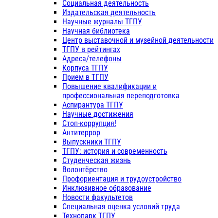
Социальная деятельность
Издательская деятельность
Научные журналы ТГПУ
Научная библиотека
Центр выставочной и музейной деятельности
ТГПУ в рейтингах
Адреса/телефоны
Корпуса ТГПУ
Прием в ТГПУ
Повышение квалификации и
профессиональная переподготовка
Аспирантура ТГПУ
Научные достижения
Стоп-коррупция!
Антитеррор
Выпускники ТГПУ
ТГПУ: история и современность
Студенческая жизнь
Волонтёрство
Профориентация и трудоустройство
Инклюзивное образование
Новости факультетов
Специальная оценка условий труда
Технопарк ТГПУ