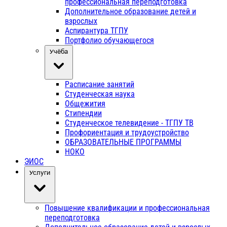
профессиональная переподготовка
Дополнительное образование детей и
взрослых
Аспирантура ТГПУ
Портфолио обучающегося
Учёба
Расписание занятий
Студенческая наука
Общежития
Стипендии
Студенческое телевидение - ТГПУ ТВ
Профориентация и трудоустройство
ОБРАЗОВАТЕЛЬНЫЕ ПРОГРАММЫ
НОКО
ЭИОС
Услуги
Повышение квалификации и профессиональная
переподготовка