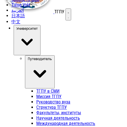
Tiếng Việt
العربية
ТГПУ
Открыть меню
日本語
中文
Университет
Путеводитель
ТГПУ в СМИ
Миссия ТГПУ
Руководство вуза
Структура ТГПУ
Факультеты, институты
Научная деятельность
Международная деятельность