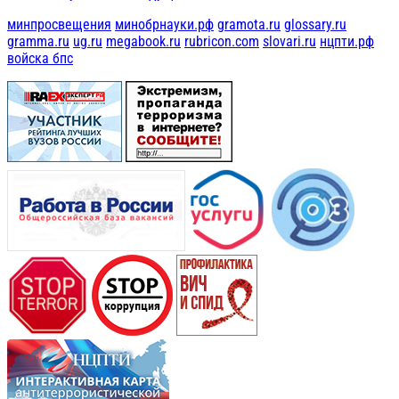
минпросвещения
минобрнауки.рф
gramota.ru
glossary.ru
gramma.ru
ug.ru
megabook.ru
rubricon.com
slovari.ru
нцпти.рф
войска бпс