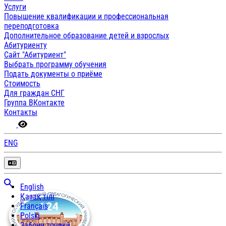
Услуги
Повышение квалификации и профессиональная
переподготовка
Дополнительное образование детей и взрослых
Абитуриенту
Сайт "Абитуриент"
Выбрать программу обучения
Подать документы о приёме
Стоимость
Для граждан СНГ
Группа ВКонтакте
Контакты
ENG
English
Қазақ тілі
Français
Polski
Забони тоҷикӣ