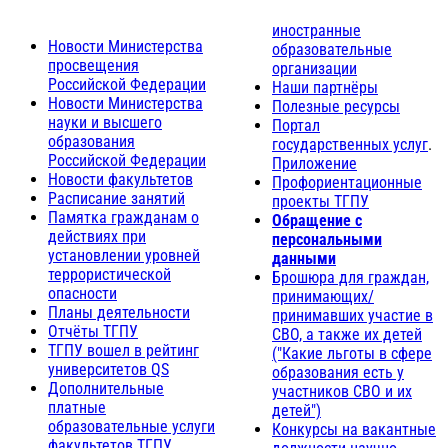
иностранные
Новости Министерства
образовательные
просвещения
организации
Российской Федерации
Наши партнёры
Новости Министерства
Полезные ресурсы
науки и высшего
Портал
образования
государственных услуг
.
Российской Федерации
Приложение
Новости факультетов
Профориентационные
Расписание занятий
проекты ТГПУ
Памятка гражданам о
Обращение с
действиях при
персональными
установлении уровней
данными
террористической
Брошюра для граждан,
опасности
принимающих/
Планы деятельности
принимавших участие в
Отчёты ТГПУ
СВО, а также их детей
ТГПУ вошел в рейтинг
("Какие льготы в сфере
университетов QS
образования есть у
Дополнительные
участников СВО и их
платные
детей")
образовательные услуги
Конкурсы на вакантные
факультетов ТГПУ