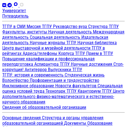
Университет
Путеводитель
ТГПУ в СМИ
Миссия ТГПУ
Руководство вуза
Структура ТГПУ
Факультеты, институты
Научная деятельность
Международная
деятельность
Социальная деятельность
Издательская
деятельность
Научные журналы ТГПУ
Научная библиотека
Центр выставочной и музейной деятельности
ТГПУ в
рейтингах
Адреса/телефоны
Корпуса ТГПУ
Прием в ТГПУ
Повышение квалификации и профессиональная
переподготовка
Аспирантура ТГПУ
Научные достижения
Стоп-
коррупция!
Антитеррор
Выпускники ТГПУ
ТГПУ: история и современность
Студенческая жизнь
Волонтёрство
Профориентация и трудоустройство
Инклюзивное образование
Новости факультетов
Специальная
оценка условий труда
Технопарк ТГПУ
Кванториум ТГПУ
Центр
дополнительного физико-математического и естественно-
научного образования
Сведения об образовательной организации
Основные сведения
Структура и органы управления
образовательной организацией
Документы
Образование