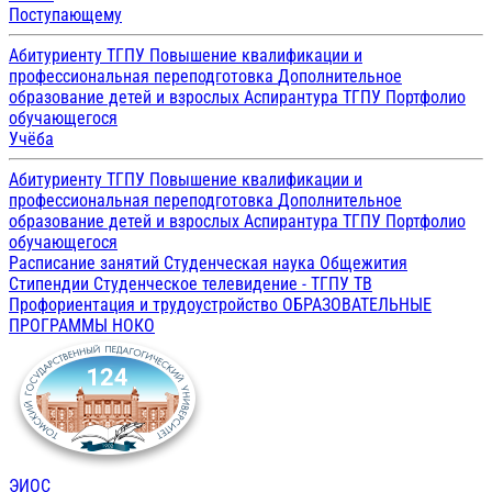
Поступающему
Абитуриенту ТГПУ
Повышение квалификации и
профессиональная переподготовка
Дополнительное
образование детей и взрослых
Аспирантура ТГПУ
Портфолио
обучающегося
Учёба
Абитуриенту ТГПУ
Повышение квалификации и
профессиональная переподготовка
Дополнительное
образование детей и взрослых
Аспирантура ТГПУ
Портфолио
обучающегося
Расписание занятий
Студенческая наука
Общежития
Стипендии
Студенческое телевидение - ТГПУ ТВ
Профориентация и трудоустройство
ОБРАЗОВАТЕЛЬНЫЕ
ПРОГРАММЫ
НОКО
ЭИОС