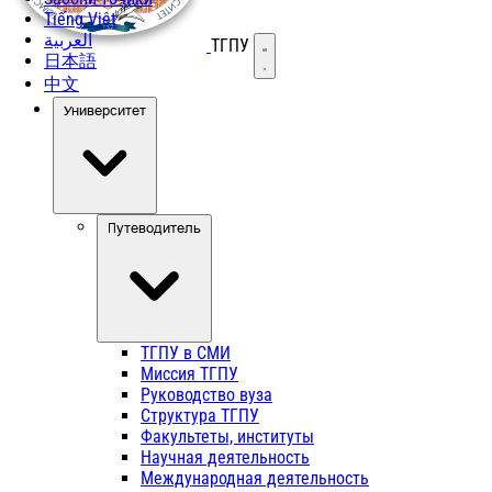
Tiếng Việt
العربية
ТГПУ
Открыть меню
日本語
中文
Университет
Путеводитель
ТГПУ в СМИ
Миссия ТГПУ
Руководство вуза
Структура ТГПУ
Факультеты, институты
Научная деятельность
Международная деятельность