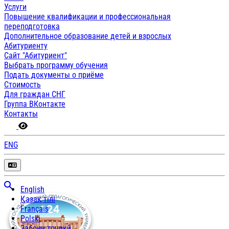
Услуги
Повышение квалификации и профессиональная
переподготовка
Дополнительное образование детей и взрослых
Абитуриенту
Сайт "Абитуриент"
Выбрать программу обучения
Подать документы о приёме
Стоимость
Для граждан СНГ
Группа ВКонтакте
Контакты
ENG
English
Қазақ тілі
Français
Polski
Забони тоҷикӣ