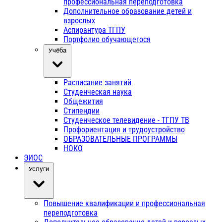
профессиональная переподготовка
Дополнительное образование детей и
взрослых
Аспирантура ТГПУ
Портфолио обучающегося
Учёба
Расписание занятий
Студенческая наука
Общежития
Стипендии
Студенческое телевидение - ТГПУ ТВ
Профориентация и трудоустройство
ОБРАЗОВАТЕЛЬНЫЕ ПРОГРАММЫ
НОКО
ЭИОС
Услуги
Повышение квалификации и профессиональная
переподготовка