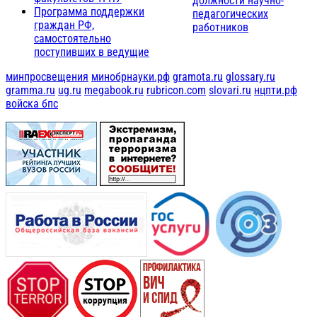
должности научно-
Программа поддержки
педагогических
граждан РФ,
работников
самостоятельно
поступивших в ведущие
минпросвещения
минобрнауки.рф
gramota.ru
glossary.ru
gramma.ru
ug.ru
megabook.ru
rubricon.com
slovari.ru
нцпти.рф
войска бпс