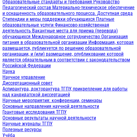
Образовательные стандарты и требования
Руководство
Педагогический состав
Материально-техническое обеспечение
и оснащенность образовательного процесса. Доступная среда
Стипендии и меры поддержки обучающихся
Платные
образовательные услуги
Финансово-хозяйственная
деятельность
Вакантные места для приема (перевода)
обучающихся
Международное сотрудничество
Организация
питания в образовательной организации
Информация, которая
размещается, публикуется по решению образовательной
организации, и (или) размещение, опубликование которой
является обязательным в соответствии с законодательством
Российской Федерации
Наука
Научное управление
Диссертационный совет
Аспирантура, докторантура ТГПУ, прикрепление для работы
над кандидатской диссертацией
Научные мероприятия: конференции, семинары
Основные направления научной деятельности
Грантовые исследования ТГПУ
Основные результаты научной деятельности
Научные журналы ТГПУ
Полезные ресурсы
Учёба