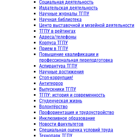
Социальная деятельность
Издательская деятельность
Научные журналы ТГПУ
Научная библиотека
Центр выставочной и музейной деятельности
ТГПУ в рейтингах
Адреса/телефоны
Корпуса ТГПУ
Прием в ТГПУ
Повышение квалификации и
профессиональная переподготовка
Аспирантура ТГПУ
Научные достижения
Стоп-коррупция!
Антитеррор
Выпускники ТГПУ
ТГПУ: история и современность
Студенческая жизнь
Волонтёрство
Профориентация и трудоустройство
Инклюзивное образование
Новости факультетов
Специальная оценка условий труда
Технопарк ТГПУ