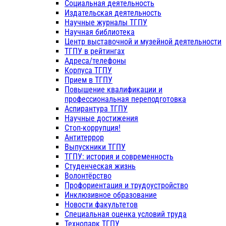
Социальная деятельность
Издательская деятельность
Научные журналы ТГПУ
Научная библиотека
Центр выставочной и музейной деятельности
ТГПУ в рейтингах
Адреса/телефоны
Корпуса ТГПУ
Прием в ТГПУ
Повышение квалификации и
профессиональная переподготовка
Аспирантура ТГПУ
Научные достижения
Стоп-коррупция!
Антитеррор
Выпускники ТГПУ
ТГПУ: история и современность
Студенческая жизнь
Волонтёрство
Профориентация и трудоустройство
Инклюзивное образование
Новости факультетов
Специальная оценка условий труда
Технопарк ТГПУ