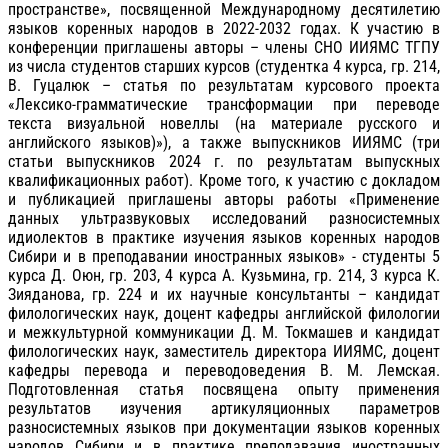
пространстве», посвященной Международному десятилетию
языков коренных народов в 2022-2032 годах. К участию в
конференции приглашены авторы – члены СНО ИИЯМС ТГПУ
из числа студентов старших курсов (студентка 4 курса, гр. 214,
В. Гуцалюк – статья по результатам курсового проекта
«Лексико-грамматические трансформации при переводе
текста визуальной новеллы (на материале русского и
английского языков)»), а также выпускников ИИЯМС (три
статьи выпускников 2024 г. по результатам выпускных
квалификационных работ). Кроме того, к участию с докладом
и публикацией приглашены авторы работы «Применение
данных ультразвуковых исследований разносистемных
идиолектов в практике изучения языков коренных народов
Сибири и в преподавании иностранных языков» - студенты 5
курса Д. Оюн, гр. 203, 4 курса А. Кузьмина, гр. 214, 3 курса К.
Зияданова, гр. 224 и их научные консультанты – кандидат
филологических наук, доцент кафедры английской филологии
и межкультурной коммуникации Д. М. Токмашев и кандидат
филологических наук, заместитель директора ИИЯМС, доцент
кафедры перевода и переводоведения В. М. Лемская.
Подготовленная статья посвящена опыту применения
результатов изучения артикуляционных параметров
разносистемных языков при документации языков коренных
народов Сибири и в практике преподавания иностранных