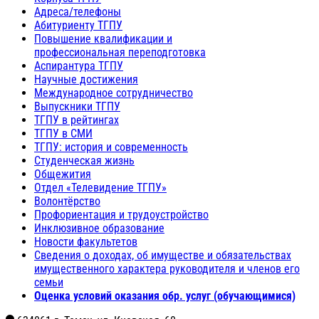
Адреса/телефоны
Абитуриенту ТГПУ
Повышение квалификации и
профессиональная переподготовка
Аспирантура ТГПУ
Научные достижения
Международное сотрудничество
Выпускники ТГПУ
ТГПУ в рейтингах
ТГПУ в СМИ
ТГПУ: история и современность
Студенческая жизнь
Общежития
Отдел «Телевидение ТГПУ»
Волонтёрство
Профориентация и трудоустройство
Инклюзивное образование
Новости факультетов
Сведения о доходах, об имуществе и обязательствах
имущественного характера руководителя и членов его
семьи
Оценка условий оказания обр. услуг (обучающимися)