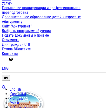
Услуги
Повышение квалификации и профессиональная
переподготовка
Дополнительное образование детей и взрослых
Абитуриенту
Сайт "Абитуриент"
Выбрать программу обучения
Подать документы о приёме
Стоимость
Для граждан СНГ
Группа ВКонтакте
Контакты
ENG
English
Қазақ тілі
Français
Polski
Забони тоҷикӣ