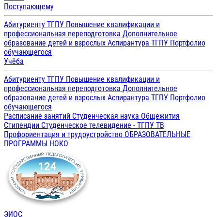
Поступающему
Абитуриенту ТГПУ
Повышение квалификации и
профессиональная переподготовка
Дополнительное
образование детей и взрослых
Аспирантура ТГПУ
Портфолио
обучающегося
Учёба
Абитуриенту ТГПУ
Повышение квалификации и
профессиональная переподготовка
Дополнительное
образование детей и взрослых
Аспирантура ТГПУ
Портфолио
обучающегося
Расписание занятий
Студенческая наука
Общежития
Стипендии
Студенческое телевидение - ТГПУ ТВ
Профориентация и трудоустройство
ОБРАЗОВАТЕЛЬНЫЕ
ПРОГРАММЫ
НОКО
ЭИОС