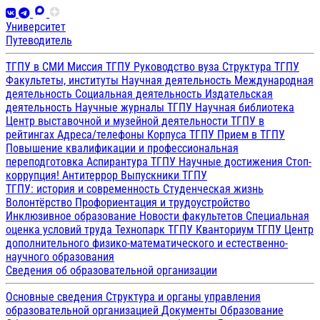
Университет
Путеводитель
ТГПУ в СМИ
Миссия ТГПУ
Руководство вуза
Структура ТГПУ
Факультеты, институты
Научная деятельность
Международная
деятельность
Социальная деятельность
Издательская
деятельность
Научные журналы ТГПУ
Научная библиотека
Центр выставочной и музейной деятельности
ТГПУ в
рейтингах
Адреса/телефоны
Корпуса ТГПУ
Прием в ТГПУ
Повышение квалификации и профессиональная
переподготовка
Аспирантура ТГПУ
Научные достижения
Стоп-
коррупция!
Антитеррор
Выпускники ТГПУ
ТГПУ: история и современность
Студенческая жизнь
Волонтёрство
Профориентация и трудоустройство
Инклюзивное образование
Новости факультетов
Специальная
оценка условий труда
Технопарк ТГПУ
Кванториум ТГПУ
Центр
дополнительного физико-математического и естественно-
научного образования
Сведения об образовательной организации
Основные сведения
Структура и органы управления
образовательной организацией
Документы
Образование