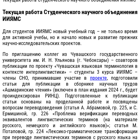
Текущая работа Студенческого научного объединения
ИИЯМС
Для студентов ИИЯМС новый учебный год – не только время
для активной учебы, но и начало новых и развитие прежних
научно-исследовательских проектов.
По приглашению коллег из Чувашского государственного
университета им. И. Н. Ульянова (г. Чебоксары) – соавторов
публикации по проекту «Чувашская языковая терминология в
контексте интерлингвистики» – студенты 3 курса ИИЯМС –
члены СНО, принимавшие участие в
проекте
, подготовили
статьи для публикации в сборнике научных трудов
«Ашмаринские чтения» (включен в план издания 2024 г., будет
проиндексирован РИНЦ). Подготовленные к публикации
статьи основаны на проделанной работе и посвящены
вопросам переводоведения (статья А. Абрамовой, гр. 225, и С.
Ермишиной, гр. 226 «Проблема верификации переводных
эквивалентов лингвистических терминов (на материале
русского, немецкого и английского языков)»; статья М.
Потаповой, гр. 224 «Лексико-грамматические трансформации
при переводе лингвистических терминов с русского языка на