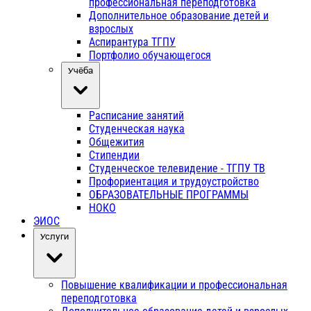
профессиональная переподготовка
Дополнительное образование детей и
взрослых
Аспирантура ТГПУ
Портфолио обучающегося
Учёба
Расписание занятий
Студенческая наука
Общежития
Стипендии
Студенческое телевидение - ТГПУ ТВ
Профориентация и трудоустройство
ОБРАЗОВАТЕЛЬНЫЕ ПРОГРАММЫ
НОКО
ЭИОС
Услуги
Повышение квалификации и профессиональная
переподготовка