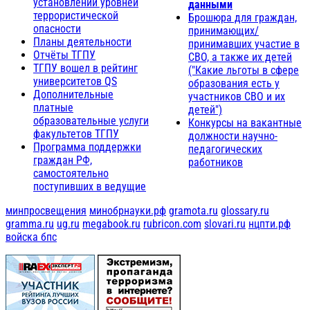
установлении уровней
данными
террористической
Брошюра для граждан,
опасности
принимающих/
Планы деятельности
принимавших участие в
Отчёты ТГПУ
СВО, а также их детей
ТГПУ вошел в рейтинг
("Какие льготы в сфере
университетов QS
образования есть у
Дополнительные
участников СВО и их
платные
детей")
образовательные услуги
Конкурсы на вакантные
факультетов ТГПУ
должности научно-
Программа поддержки
педагогических
граждан РФ,
работников
самостоятельно
поступивших в ведущие
минпросвещения
минобрнауки.рф
gramota.ru
glossary.ru
gramma.ru
ug.ru
megabook.ru
rubricon.com
slovari.ru
нцпти.рф
войска бпс