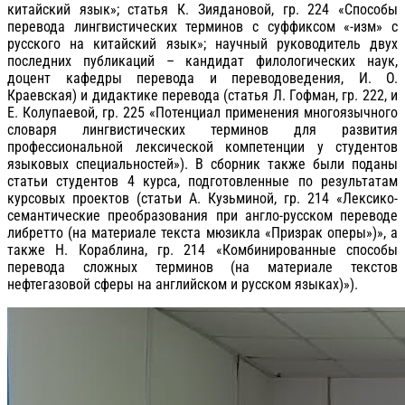
китайский язык»; статья К. Зиядановой, гр. 224 «Способы
перевода лингвистических терминов с суффиксом «-изм» с
русского на китайский язык»; научный руководитель двух
последних публикаций – кандидат филологических наук,
доцент кафедры перевода и переводоведения, И. О.
Краевская) и дидактике перевода (статья Л. Гофман, гр. 222, и
Е. Колупаевой, гр. 225 «Потенциал применения многоязычного
словаря лингвистических терминов для развития
профессиональной лексической компетенции у студентов
языковых специальностей»). В сборник также были поданы
статьи студентов 4 курса, подготовленные по результатам
курсовых проектов (статьи А. Кузьминой, гр. 214 «Лексико-
семантические преобразования при англо-русском переводе
либретто (на материале текста мюзикла «Призрак оперы»)», а
также Н. Кораблина, гр. 214 «Комбинированные способы
перевода сложных терминов (на материале текстов
нефтегазовой сферы на английском и русском языках)»).