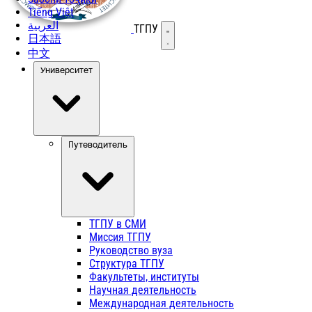
Tiếng Việt
العربية
ТГПУ
Открыть меню
日本語
中文
Университет
Путеводитель
ТГПУ в СМИ
Миссия ТГПУ
Руководство вуза
Структура ТГПУ
Факультеты, институты
Научная деятельность
Международная деятельность