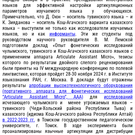
языков для эффективной настройки артикуляционных
параметров изучаемого языка у обучающихся.
Примечательно, что Д. Оюн – носитель тувинского языка – и
К. Зияданова – носитель Кош-Агачского варианта казахского
языка – выступили не только как исследователи изучаемых
языков, но и как
информанты
. Эти же студенты под
руководством научного руководителя В. М. Лемской
подготовили доклад «Опыт фонетических исследований
чулымского, тувинского и Кош-Агачского казахского языков с
применением аппарата Articulate Assistant Micro», тезисы
которого по результатам двойного слепого рецензирования
были приняты на IV международную конференцию по полевой
лингвистике, которая пройдет 28-30 ноября 2024 г. в Институте
языкознания РАН, г. Москва. В докладе будут отражены
результаты
апробации высокотехнологичного оборудования
(портативного аппарата для фонетических исследований
“Articulate Assistant Micro”, AAA)
для
исследований
исчезающего чулымского и менее угрожаемых языков –
тувинского (Чеди-Хольский района Республики Тыва) и
казахского (идиома Кош-Агачского района Республики Алтай)
в 2022-2023 гг.
в Томском государственном педагогическом
университете, г. Томск. В ходе эксперимента были
проанализированы язычные артикуляции для дистрибуции