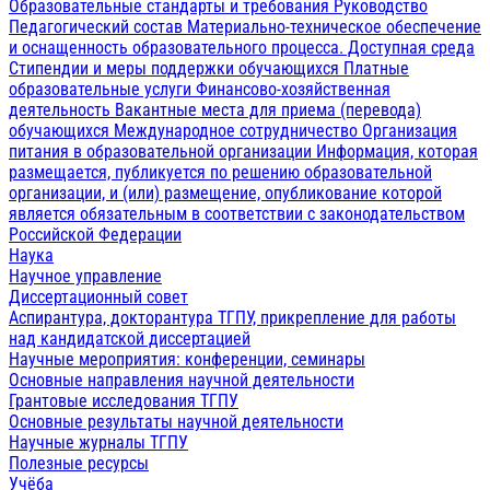
Образовательные стандарты и требования
Руководство
Педагогический состав
Материально-техническое обеспечение
и оснащенность образовательного процесса. Доступная среда
Стипендии и меры поддержки обучающихся
Платные
образовательные услуги
Финансово-хозяйственная
деятельность
Вакантные места для приема (перевода)
обучающихся
Международное сотрудничество
Организация
питания в образовательной организации
Информация, которая
размещается, публикуется по решению образовательной
организации, и (или) размещение, опубликование которой
является обязательным в соответствии с законодательством
Российской Федерации
Наука
Научное управление
Диссертационный совет
Аспирантура, докторантура ТГПУ, прикрепление для работы
над кандидатской диссертацией
Научные мероприятия: конференции, семинары
Основные направления научной деятельности
Грантовые исследования ТГПУ
Основные результаты научной деятельности
Научные журналы ТГПУ
Полезные ресурсы
Учёба