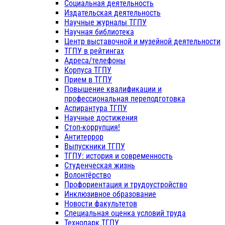
Социальная деятельность
Издательская деятельность
Научные журналы ТГПУ
Научная библиотека
Центр выставочной и музейной деятельности
ТГПУ в рейтингах
Адреса/телефоны
Корпуса ТГПУ
Прием в ТГПУ
Повышение квалификации и
профессиональная переподготовка
Аспирантура ТГПУ
Научные достижения
Стоп-коррупция!
Антитеррор
Выпускники ТГПУ
ТГПУ: история и современность
Студенческая жизнь
Волонтёрство
Профориентация и трудоустройство
Инклюзивное образование
Новости факультетов
Специальная оценка условий труда
Технопарк ТГПУ