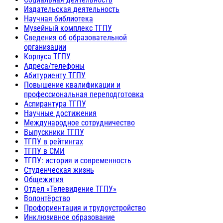
Издательская деятельность
Научная библиотека
Музейный комплекс ТГПУ
Сведения об образовательной
организации
Корпуса ТГПУ
Адреса/телефоны
Абитуриенту ТГПУ
Повышение квалификации и
профессиональная переподготовка
Аспирантура ТГПУ
Научные достижения
Международное сотрудничество
Выпускники ТГПУ
ТГПУ в рейтингах
ТГПУ в СМИ
ТГПУ: история и современность
Студенческая жизнь
Общежития
Отдел «Телевидение ТГПУ»
Волонтёрство
Профориентация и трудоустройство
Инклюзивное образование