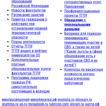
образования
государственных услуг
.
Российской Федерации
Приложение
Новости факультетов
Профориентационные
Расписание занятий
проекты ТГПУ
Памятка гражданам о
Обращение с
действиях при
персональными
установлении уровней
данными
террористической
Брошюра для граждан,
опасности
принимающих/
Планы деятельности
принимавших участие в
Отчёты ТГПУ
СВО, а также их детей
ТГПУ вошел в рейтинг
("Какие льготы в сфере
университетов QS
образования есть у
Дополнительные
участников СВО и их
платные
детей")
образовательные услуги
Конкурсы на вакантные
факультетов ТГПУ
должности научно-
Программа поддержки
педагогических
граждан РФ,
работников
самостоятельно
поступивших в ведущие
минпросвещения
минобрнауки.рф
gramota.ru
glossary.ru
gramma.ru
ug.ru
megabook.ru
rubricon.com
slovari.ru
нцпти.рф