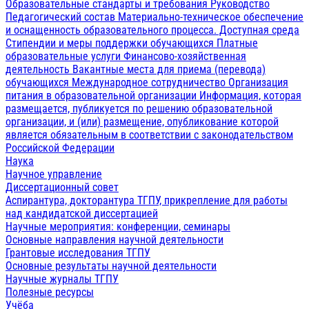
Образовательные стандарты и требования
Руководство
Педагогический состав
Материально-техническое обеспечение
и оснащенность образовательного процесса. Доступная среда
Стипендии и меры поддержки обучающихся
Платные
образовательные услуги
Финансово-хозяйственная
деятельность
Вакантные места для приема (перевода)
обучающихся
Международное сотрудничество
Организация
питания в образовательной организации
Информация, которая
размещается, публикуется по решению образовательной
организации, и (или) размещение, опубликование которой
является обязательным в соответствии с законодательством
Российской Федерации
Наука
Научное управление
Диссертационный совет
Аспирантура, докторантура ТГПУ, прикрепление для работы
над кандидатской диссертацией
Научные мероприятия: конференции, семинары
Основные направления научной деятельности
Грантовые исследования ТГПУ
Основные результаты научной деятельности
Научные журналы ТГПУ
Полезные ресурсы
Учёба