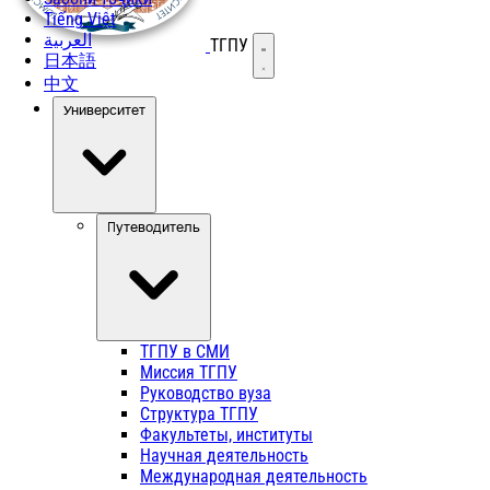
Tiếng Việt
العربية
ТГПУ
Открыть меню
日本語
中文
Университет
Путеводитель
ТГПУ в СМИ
Миссия ТГПУ
Руководство вуза
Структура ТГПУ
Факультеты, институты
Научная деятельность
Международная деятельность