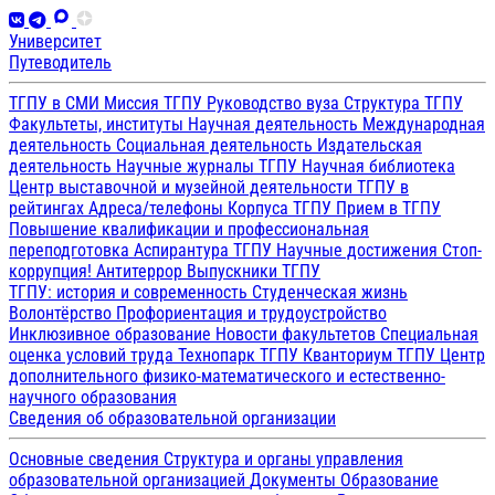
Университет
Путеводитель
ТГПУ в СМИ
Миссия ТГПУ
Руководство вуза
Структура ТГПУ
Факультеты, институты
Научная деятельность
Международная
деятельность
Социальная деятельность
Издательская
деятельность
Научные журналы ТГПУ
Научная библиотека
Центр выставочной и музейной деятельности
ТГПУ в
рейтингах
Адреса/телефоны
Корпуса ТГПУ
Прием в ТГПУ
Повышение квалификации и профессиональная
переподготовка
Аспирантура ТГПУ
Научные достижения
Стоп-
коррупция!
Антитеррор
Выпускники ТГПУ
ТГПУ: история и современность
Студенческая жизнь
Волонтёрство
Профориентация и трудоустройство
Инклюзивное образование
Новости факультетов
Специальная
оценка условий труда
Технопарк ТГПУ
Кванториум ТГПУ
Центр
дополнительного физико-математического и естественно-
научного образования
Сведения об образовательной организации
Основные сведения
Структура и органы управления
образовательной организацией
Документы
Образование