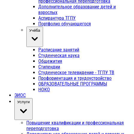
профессиональная переподготовка
Дополнительное образование детей и
взрослых
Аспирантура ТГПУ
Портфолио обучающегося
Учёба
Расписание занятий
Студенческая наука
Общежития
Стипендии
Студенческое телевидение - ТГПУ ТВ
Профориентация и трудоустройство
ОБРАЗОВАТЕЛЬНЫЕ ПРОГРАММЫ
НОКО
ЭИОС
Услуги
Повышение квалификации и профессиональная
переподготовка