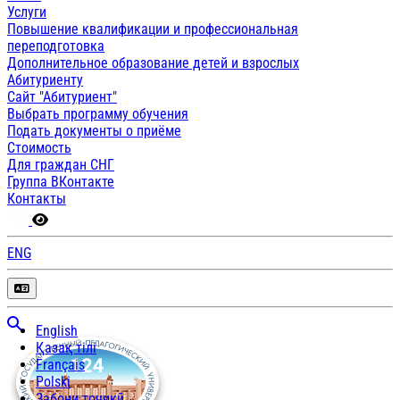
Услуги
Повышение квалификации и профессиональная
переподготовка
Дополнительное образование детей и взрослых
Абитуриенту
Сайт "Абитуриент"
Выбрать программу обучения
Подать документы о приёме
Стоимость
Для граждан СНГ
Группа ВКонтакте
Контакты
ENG
English
Қазақ тілі
Français
Polski
Забони тоҷикӣ