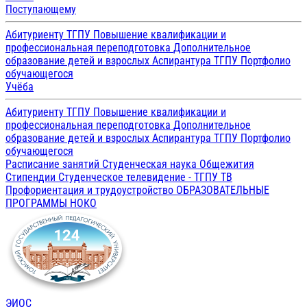
Поступающему
Абитуриенту ТГПУ
Повышение квалификации и
профессиональная переподготовка
Дополнительное
образование детей и взрослых
Аспирантура ТГПУ
Портфолио
обучающегося
Учёба
Абитуриенту ТГПУ
Повышение квалификации и
профессиональная переподготовка
Дополнительное
образование детей и взрослых
Аспирантура ТГПУ
Портфолио
обучающегося
Расписание занятий
Студенческая наука
Общежития
Стипендии
Студенческое телевидение - ТГПУ ТВ
Профориентация и трудоустройство
ОБРАЗОВАТЕЛЬНЫЕ
ПРОГРАММЫ
НОКО
ЭИОС