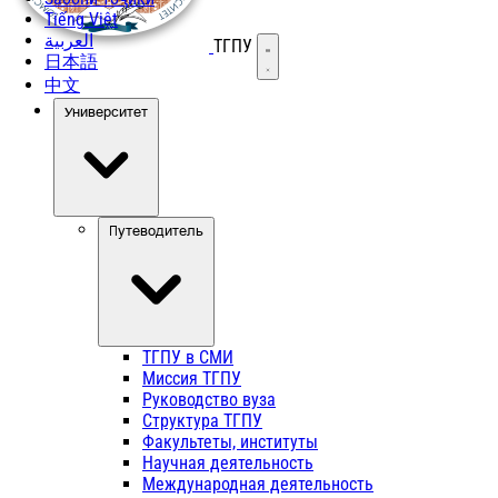
Tiếng Việt
العربية
ТГПУ
Открыть меню
日本語
中文
Университет
Путеводитель
ТГПУ в СМИ
Миссия ТГПУ
Руководство вуза
Структура ТГПУ
Факультеты, институты
Научная деятельность
Международная деятельность