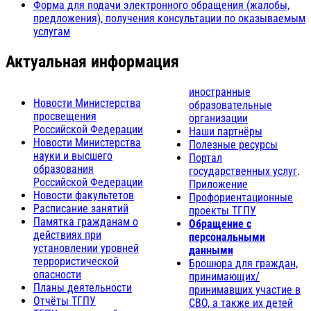
Форма для подачи электронного обращения (жалобы,
предложения), получения консультации по оказываемым
услугам
Актуальная информация
иностранные
Новости Министерства
образовательные
просвещения
организации
Российской Федерации
Наши партнёры
Новости Министерства
Полезные ресурсы
науки и высшего
Портал
образования
государственных услуг
.
Российской Федерации
Приложение
Новости факультетов
Профориентационные
Расписание занятий
проекты ТГПУ
Памятка гражданам о
Обращение с
действиях при
персональными
установлении уровней
данными
террористической
Брошюра для граждан,
опасности
принимающих/
Планы деятельности
принимавших участие в
Отчёты ТГПУ
СВО, а также их детей