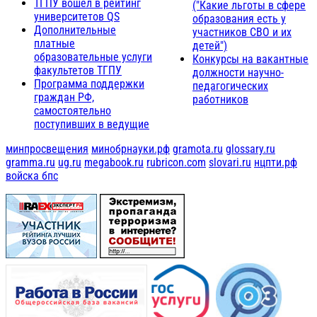
ТГПУ вошел в рейтинг
("Какие льготы в сфере
университетов QS
образования есть у
Дополнительные
участников СВО и их
платные
детей")
образовательные услуги
Конкурсы на вакантные
факультетов ТГПУ
должности научно-
Программа поддержки
педагогических
граждан РФ,
работников
самостоятельно
поступивших в ведущие
минпросвещения
минобрнауки.рф
gramota.ru
glossary.ru
gramma.ru
ug.ru
megabook.ru
rubricon.com
slovari.ru
нцпти.рф
войска бпс