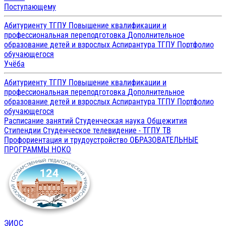
Поступающему
Абитуриенту ТГПУ
Повышение квалификации и
профессиональная переподготовка
Дополнительное
образование детей и взрослых
Аспирантура ТГПУ
Портфолио
обучающегося
Учёба
Абитуриенту ТГПУ
Повышение квалификации и
профессиональная переподготовка
Дополнительное
образование детей и взрослых
Аспирантура ТГПУ
Портфолио
обучающегося
Расписание занятий
Студенческая наука
Общежития
Стипендии
Студенческое телевидение - ТГПУ ТВ
Профориентация и трудоустройство
ОБРАЗОВАТЕЛЬНЫЕ
ПРОГРАММЫ
НОКО
ЭИОС