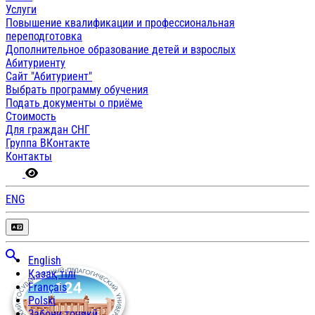
Услуги
Повышение квалификации и профессиональная
переподготовка
Дополнительное образование детей и взрослых
Абитуриенту
Сайт "Абитуриент"
Выбрать программу обучения
Подать документы о приёме
Стоимость
Для граждан СНГ
Группа ВКонтакте
Контакты
ENG
English
Қазақ тілі
Français
Polski
Забони тоҷикӣ