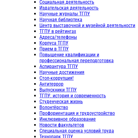
Социальная деятельность
Издательская деятельность
Научные журналы ТГПУ
Научная библиотека
Центр выставочной и музейной деятельности
ТГПУ в рейтингах
Адреса/телефоны
Корпуса ТГПУ
Прием в ТГПУ
Повышение квалификации и
профессиональная переподготовка
Аспирантура ТГПУ
Научные достижения
Стоп-коррупция!
Антитеррор
Выпускники ТГПУ
ТГПУ: история и современность
Студенческая жизнь
Волонтёрство
Профориентация и трудоустройство
Инклюзивное образование
Новости факультетов
Специальная оценка условий труда
Технопарк ТГПУ