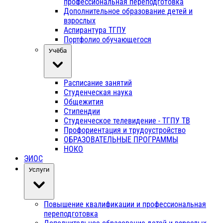
профессиональная переподготовка
Дополнительное образование детей и
взрослых
Аспирантура ТГПУ
Портфолио обучающегося
Учёба
Расписание занятий
Студенческая наука
Общежития
Стипендии
Студенческое телевидение - ТГПУ ТВ
Профориентация и трудоустройство
ОБРАЗОВАТЕЛЬНЫЕ ПРОГРАММЫ
НОКО
ЭИОС
Услуги
Повышение квалификации и профессиональная
переподготовка