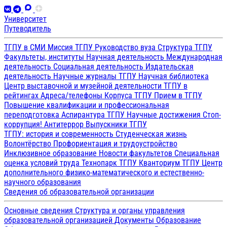
Университет
Путеводитель
ТГПУ в СМИ
Миссия ТГПУ
Руководство вуза
Структура ТГПУ
Факультеты, институты
Научная деятельность
Международная
деятельность
Социальная деятельность
Издательская
деятельность
Научные журналы ТГПУ
Научная библиотека
Центр выставочной и музейной деятельности
ТГПУ в
рейтингах
Адреса/телефоны
Корпуса ТГПУ
Прием в ТГПУ
Повышение квалификации и профессиональная
переподготовка
Аспирантура ТГПУ
Научные достижения
Стоп-
коррупция!
Антитеррор
Выпускники ТГПУ
ТГПУ: история и современность
Студенческая жизнь
Волонтёрство
Профориентация и трудоустройство
Инклюзивное образование
Новости факультетов
Специальная
оценка условий труда
Технопарк ТГПУ
Кванториум ТГПУ
Центр
дополнительного физико-математического и естественно-
научного образования
Сведения об образовательной организации
Основные сведения
Структура и органы управления
образовательной организацией
Документы
Образование