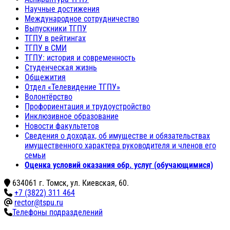
Научные достижения
Международное сотрудничество
Выпускники ТГПУ
ТГПУ в рейтингах
ТГПУ в СМИ
ТГПУ: история и современность
Студенческая жизнь
Общежития
Отдел «Телевидение ТГПУ»
Волонтёрство
Профориентация и трудоустройство
Инклюзивное образование
Новости факультетов
Сведения о доходах, об имуществе и обязательствах
имущественного характера руководителя и членов его
семьи
Оценка условий оказания обр. услуг (обучающимися)
634061 г. Томск, ул. Киевская, 60.
+7 (3822) 311 464
rector@tspu.ru
Телефоны подразделений