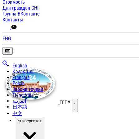
Стоимость
Для граждан СНГ
Группа ВКонтакте
Контакты
ENG
English
Қазақ тілі
Français
Polski
Забони тоҷикӣ
Tiếng Việt
العربية
ТГПУ
Открыть меню
日本語
中文
Университет