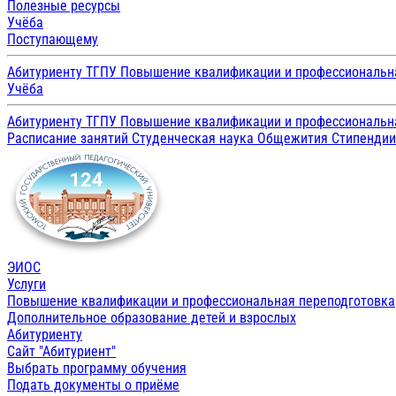
Полезные ресурсы
Учёба
Поступающему
Абитуриенту ТГПУ
Повышение квалификации и профессиональн
Учёба
Абитуриенту ТГПУ
Повышение квалификации и профессиональн
Расписание занятий
Студенческая наука
Общежития
Стипенди
ЭИОС
Услуги
Повышение квалификации и профессиональная переподготовка
Дополнительное образование детей и взрослых
Абитуриенту
Сайт "Абитуриент"
Выбрать программу обучения
Подать документы о приёме