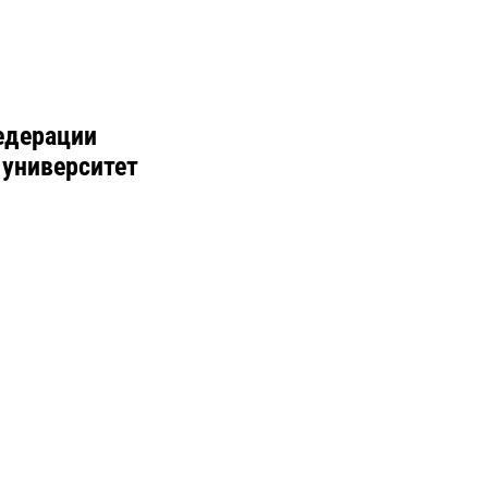
едерации
 университет