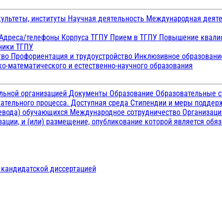
ультеты, институты
Научная деятельность
Международная деят
Адреса/телефоны
Корпуса ТГПУ
Прием в ТГПУ
Повышение квалиф
ники ТГПУ
тво
Профориентация и трудоустройство
Инклюзивное образован
о-математического и естественно-научного образования
ельной организацией
Документы
Образование
Образовательные с
ательного процесса. Доступная среда
Стипендии и меры подде
ревода) обучающихся
Международное сотрудничество
Организаци
ации, и (или) размещение, опубликование которой является обя
д кандидатской диссертацией