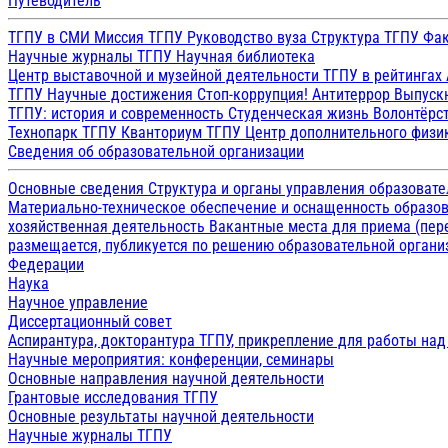
Путеводитель
ТГПУ в СМИ
Миссия ТГПУ
Руководство вуза
Структура ТГПУ
Фак
Научные журналы ТГПУ
Научная библиотека
Центр выставочной и музейной деятельности
ТГПУ в рейтингах
ТГПУ
Научные достижения
Стоп-коррупция!
Антитеррор
Выпуск
ТГПУ: история и современность
Студенческая жизнь
Волонтёрс
Технопарк ТГПУ
Кванториум ТГПУ
Центр дополнительного физик
Сведения об образовательной организации
Основные сведения
Структура и органы управления образоват
Материально-техническое обеспечение и оснащенность образов
хозяйственная деятельность
Вакантные места для приема (пе
размещается, публикуется по решению образовательной организ
Федерации
Наука
Научное управление
Диссертационный совет
Аспирантура, докторантура ТГПУ, прикрепление для работы на
Научные мероприятия: конференции, семинары
Основные направления научной деятельности
Грантовые исследования ТГПУ
Основные результаты научной деятельности
Научные журналы ТГПУ