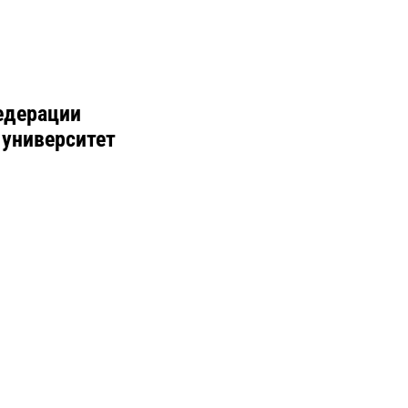
едерации
 университет