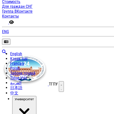
Стоимость
Для граждан СНГ
Группа ВКонтакте
Контакты
ENG
English
Қазақ тілі
Français
Polski
Забони тоҷикӣ
Tiếng Việt
العربية
ТГПУ
Открыть меню
日本語
中文
Университет