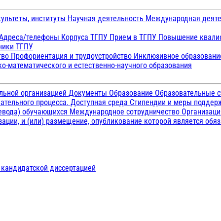
ультеты, институты
Научная деятельность
Международная деят
Адреса/телефоны
Корпуса ТГПУ
Прием в ТГПУ
Повышение квалиф
ники ТГПУ
тво
Профориентация и трудоустройство
Инклюзивное образован
о-математического и естественно-научного образования
ельной организацией
Документы
Образование
Образовательные с
ательного процесса. Доступная среда
Стипендии и меры подде
ревода) обучающихся
Международное сотрудничество
Организаци
ации, и (или) размещение, опубликование которой является обя
д кандидатской диссертацией