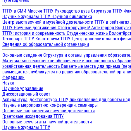
Путеводитель
ТГПУ в СМИ
Миссия ТГПУ
Руководство вуза
Структура ТГПУ
Фак
Научные журналы ТГПУ
Научная библиотека
Центр выставочной и музейной деятельности
ТГПУ в рейтингах
ТГПУ
Научные достижения
Стоп-коррупция!
Антитеррор
Выпуск
ТГПУ: история и современность
Студенческая жизнь
Волонтёрс
Технопарк ТГПУ
Кванториум ТГПУ
Центр дополнительного физик
Сведения об образовательной организации
Основные сведения
Структура и органы управления образоват
Материально-техническое обеспечение и оснащенность образов
хозяйственная деятельность
Вакантные места для приема (пе
размещается, публикуется по решению образовательной организ
Федерации
Наука
Научное управление
Диссертационный совет
Аспирантура, докторантура ТГПУ, прикрепление для работы на
Научные мероприятия: конференции, семинары
Основные направления научной деятельности
Грантовые исследования ТГПУ
Основные результаты научной деятельности
Научные журналы ТГПУ