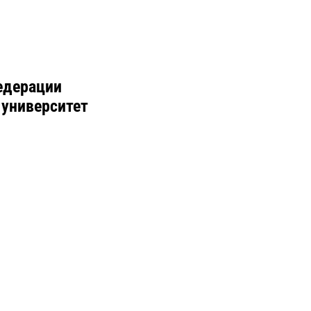
едерации
 университет