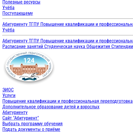
Полезные ресурсы
Учёба
Поступающему
Абитуриенту ТГПУ
Повышение квалификации и профессиональн
Учёба
Абитуриенту ТГПУ
Повышение квалификации и профессиональн
Расписание занятий
Студенческая наука
Общежития
Стипенди
ЭИОС
Услуги
Повышение квалификации и профессиональная переподготовка
Дополнительное образование детей и взрослых
Абитуриенту
Сайт "Абитуриент"
Выбрать программу обучения
Подать документы о приёме