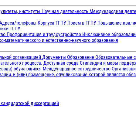
ультеты, институты
Научная деятельность
Международная деят
Адреса/телефоны
Корпуса ТГПУ
Прием в ТГПУ
Повышение квалиф
ники ТГПУ
тво
Профориентация и трудоустройство
Инклюзивное образован
о-математического и естественно-научного образования
ельной организацией
Документы
Образование
Образовательные с
ательного процесса. Доступная среда
Стипендии и меры подде
ревода) обучающихся
Международное сотрудничество
Организаци
ации, и (или) размещение, опубликование которой является обя
д кандидатской диссертацией