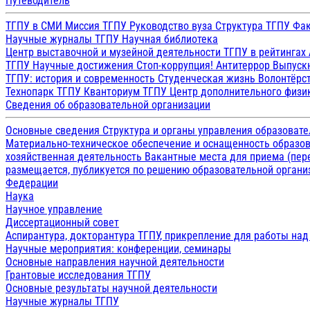
Путеводитель
ТГПУ в СМИ
Миссия ТГПУ
Руководство вуза
Структура ТГПУ
Фак
Научные журналы ТГПУ
Научная библиотека
Центр выставочной и музейной деятельности
ТГПУ в рейтингах
ТГПУ
Научные достижения
Стоп-коррупция!
Антитеррор
Выпуск
ТГПУ: история и современность
Студенческая жизнь
Волонтёрс
Технопарк ТГПУ
Кванториум ТГПУ
Центр дополнительного физик
Сведения об образовательной организации
Основные сведения
Структура и органы управления образоват
Материально-техническое обеспечение и оснащенность образов
хозяйственная деятельность
Вакантные места для приема (пе
размещается, публикуется по решению образовательной организ
Федерации
Наука
Научное управление
Диссертационный совет
Аспирантура, докторантура ТГПУ, прикрепление для работы на
Научные мероприятия: конференции, семинары
Основные направления научной деятельности
Грантовые исследования ТГПУ
Основные результаты научной деятельности
Научные журналы ТГПУ