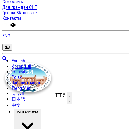
Стоимость
Для граждан СНГ
Группа ВКонтакте
Контакты
ENG
English
Қазақ тілі
Français
Polski
Забони тоҷикӣ
Tiếng Việt
العربية
ТГПУ
Открыть меню
日本語
中文
Университет