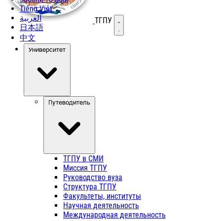
Tiếng Việt
العربية
ТГПУ
Открыть меню
日本語
中文
Университет
Путеводитель
ТГПУ в СМИ
Миссия ТГПУ
Руководство вуза
Структура ТГПУ
Факультеты, институты
Научная деятельность
Международная деятельность