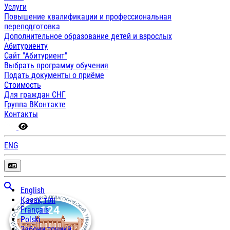
Услуги
Повышение квалификации и профессиональная
переподготовка
Дополнительное образование детей и взрослых
Абитуриенту
Сайт "Абитуриент"
Выбрать программу обучения
Подать документы о приёме
Стоимость
Для граждан СНГ
Группа ВКонтакте
Контакты
ENG
English
Қазақ тілі
Français
Polski
Забони тоҷикӣ