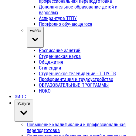
профессиональная переподготовка
Дополнительное образование детей и
взрослых
Аспирантура ТГПУ
Портфолио обучающегося
Учёба
Расписание занятий
Студенческая наука
Общежития
Стипендии
Студенческое телевидение - ТГПУ ТВ
Профориентация и трудоустройство
ОБРАЗОВАТЕЛЬНЫЕ ПРОГРАММЫ
НОКО
ЭИОС
Услуги
Повышение квалификации и профессиональная
переподготовка