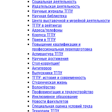
Социальная деятельность
Издательская деятельность
Научные журналы ТГПУ
Научная библиотека
Центр выставочной и музейной деятельности
ТГПУ в рейтингах
Адреса/телефоны
Корпуса ТГПУ
Прием в ТГПУ
Повышение квалификации и
профессиональная переподготовка
Аспирантура ТГПУ
Научные достижения
Стоп-коррупция!
Антитеррор
Выпускники ТГПУ
ТГПУ: история и современность
Студенческая жизнь
Волонтёрство
Профориентация и трудоустройство
Инклюзивное образование
Новости факультетов
Специальная оценка условий труда
Технопарк ТГПУ