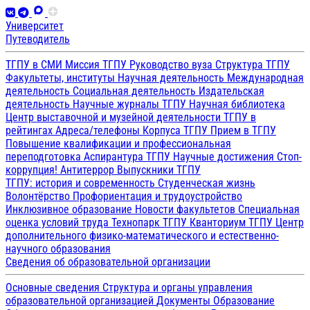
Университет
Путеводитель
ТГПУ в СМИ
Миссия ТГПУ
Руководство вуза
Структура ТГПУ
Факультеты, институты
Научная деятельность
Международная
деятельность
Социальная деятельность
Издательская
деятельность
Научные журналы ТГПУ
Научная библиотека
Центр выставочной и музейной деятельности
ТГПУ в
рейтингах
Адреса/телефоны
Корпуса ТГПУ
Прием в ТГПУ
Повышение квалификации и профессиональная
переподготовка
Аспирантура ТГПУ
Научные достижения
Стоп-
коррупция!
Антитеррор
Выпускники ТГПУ
ТГПУ: история и современность
Студенческая жизнь
Волонтёрство
Профориентация и трудоустройство
Инклюзивное образование
Новости факультетов
Специальная
оценка условий труда
Технопарк ТГПУ
Кванториум ТГПУ
Центр
дополнительного физико-математического и естественно-
научного образования
Сведения об образовательной организации
Основные сведения
Структура и органы управления
образовательной организацией
Документы
Образование