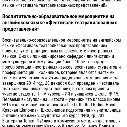
языке «Фестиваль театрализованных представлений»
Воспитательно-образовательное мероприятие на
английском языке «Фестиваль театрализованных
представлений»
Воспитательно-образовательное мероприятие на английском
языке «Фестиваль театрализованных представлений»
является уже традиционным на факультете иностранных
языков. Оно было инициировано кафедрой лингвистики и
межкультурной коммуникации более 10 лет назад для
популяризации иностранных языков, воспитания студентов и
профориентации школьников, которые являются частыми
гостями и участниками. Этим традиционным мероприятием
завершился 2014 год. 20 декабря был проведен «Фестиваль
театрализованных представлений», в котором приняли
участие студенты I – V курсов ФИЯ и учащиеся школы № 15.
Первыми выступили наши гости – ученики 4го класса школы
№15 с креативной постановкой «The Little Red Riding Hood -
Красная Шапочка». Школьников подготовила их учительница
английского языка, студентка 5го курса ФИЯ, гр. 201
Екатерина Топко. Публика и комиссия отметили талантливых
учеников, сыгравших Красную Шапочку, Кошечку, Волка и