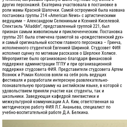
других персонажей. Екатерина участвовала в постановке в
роли мамы Красной Шапочки. Самой остроумной была названа
постановка группы 214 «American News» с артистическими
ведущими – Александром Селюниным и Ксенией Киселевой.
Спектакль “Alladdin”, представленный группой 221, был
признан самым живописным и приключенческим. Постановка
группы 201 была отмечена грамотой за «рождественский дух»
и самый оригинальный костюм главного персонажа – Гринча,
исполненного студенткой Евгенией Шириной. Студсовет ФИЯ
исполнил сценку по мотивам рассказов о Шерлоке Холмсе.
Мероприятие было организовано благодаря финансовой
поддержке администрации ТГПУ и при организационной
поддержке студсовета ФИЯ. Представители студсовета Артем
Вознюк и Роман Колосов взяли на себя роль ведущих
фестиваля и разработали интересную развлекательно-
познавательную программу на английском языке, в которой с
удовольствием приняли участие как студенты, так и
школьники. Заведующая кафедрой лингвистики и
межкультурной коммуникации А.А. Ким, ответственная за
методическую работу ФИЯ Л.Г. Ананьева, специалист по
учебно-воспитательной работе Д.А. Белкина.