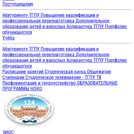
Поступающему
Абитуриенту ТГПУ
Повышение квалификации и
профессиональная переподготовка
Дополнительное
образование детей и взрослых
Аспирантура ТГПУ
Портфолио
обучающегося
Учёба
Абитуриенту ТГПУ
Повышение квалификации и
профессиональная переподготовка
Дополнительное
образование детей и взрослых
Аспирантура ТГПУ
Портфолио
обучающегося
Расписание занятий
Студенческая наука
Общежития
Стипендии
Студенческое телевидение - ТГПУ ТВ
Профориентация и трудоустройство
ОБРАЗОВАТЕЛЬНЫЕ
ПРОГРАММЫ
НОКО
ЭИОС