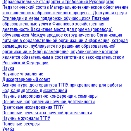
Образовательные стандарты и требования
Руководство
Педагогический состав
Материально-техническое обеспечение
и оснащенность образовательного процесса. Доступная среда
Стипендии и меры поддержки обучающихся
Платные
образовательные услуги
Финансово-хозяйственная
деятельность
Вакантные места для приема (перевода)
обучающихся
Международное сотрудничество
Организация
питания в образовательной организации
Информация, которая
размещается, публикуется по решению образовательной
организации, и (или) размещение, опубликование которой
является обязательным в соответствии с законодательством
Российской Федерации
Наука
Научное управление
Диссертационный совет
Аспирантура, докторантура ТГПУ, прикрепление для работы
над кандидатской диссертацией
Научные мероприятия: конференции, семинары
Основные направления научной деятельности
Грантовые исследования ТГПУ
Основные результаты научной деятельности
Научные журналы ТГПУ
Полезные ресурсы
Учёба