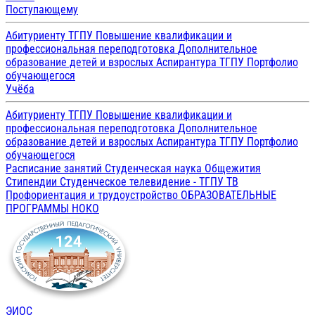
Поступающему
Абитуриенту ТГПУ
Повышение квалификации и
профессиональная переподготовка
Дополнительное
образование детей и взрослых
Аспирантура ТГПУ
Портфолио
обучающегося
Учёба
Абитуриенту ТГПУ
Повышение квалификации и
профессиональная переподготовка
Дополнительное
образование детей и взрослых
Аспирантура ТГПУ
Портфолио
обучающегося
Расписание занятий
Студенческая наука
Общежития
Стипендии
Студенческое телевидение - ТГПУ ТВ
Профориентация и трудоустройство
ОБРАЗОВАТЕЛЬНЫЕ
ПРОГРАММЫ
НОКО
ЭИОС