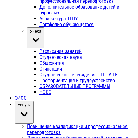
профессиональная переподготовка
Дополнительное образование детей и
взрослых
Аспирантура ТГПУ
Портфолио обучающегося
Учёба
Расписание занятий
Студенческая наука
Общежития
Стипендии
Студенческое телевидение - ТГПУ ТВ
Профориентация и трудоустройство
ОБРАЗОВАТЕЛЬНЫЕ ПРОГРАММЫ
НОКО
ЭИОС
Услуги
Повышение квалификации и профессиональная
переподготовка