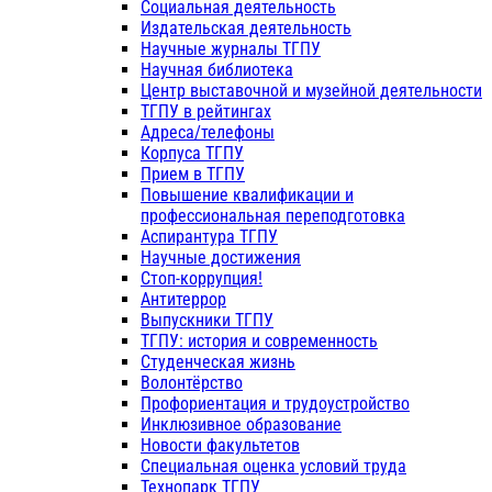
Социальная деятельность
Издательская деятельность
Научные журналы ТГПУ
Научная библиотека
Центр выставочной и музейной деятельности
ТГПУ в рейтингах
Адреса/телефоны
Корпуса ТГПУ
Прием в ТГПУ
Повышение квалификации и
профессиональная переподготовка
Аспирантура ТГПУ
Научные достижения
Стоп-коррупция!
Антитеррор
Выпускники ТГПУ
ТГПУ: история и современность
Студенческая жизнь
Волонтёрство
Профориентация и трудоустройство
Инклюзивное образование
Новости факультетов
Специальная оценка условий труда
Технопарк ТГПУ