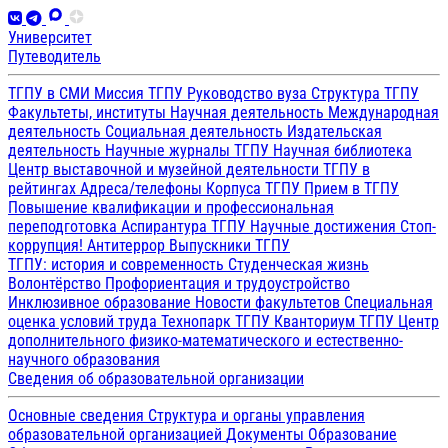
Университет
Путеводитель
ТГПУ в СМИ
Миссия ТГПУ
Руководство вуза
Структура ТГПУ
Факультеты, институты
Научная деятельность
Международная
деятельность
Социальная деятельность
Издательская
деятельность
Научные журналы ТГПУ
Научная библиотека
Центр выставочной и музейной деятельности
ТГПУ в
рейтингах
Адреса/телефоны
Корпуса ТГПУ
Прием в ТГПУ
Повышение квалификации и профессиональная
переподготовка
Аспирантура ТГПУ
Научные достижения
Стоп-
коррупция!
Антитеррор
Выпускники ТГПУ
ТГПУ: история и современность
Студенческая жизнь
Волонтёрство
Профориентация и трудоустройство
Инклюзивное образование
Новости факультетов
Специальная
оценка условий труда
Технопарк ТГПУ
Кванториум ТГПУ
Центр
дополнительного физико-математического и естественно-
научного образования
Сведения об образовательной организации
Основные сведения
Структура и органы управления
образовательной организацией
Документы
Образование