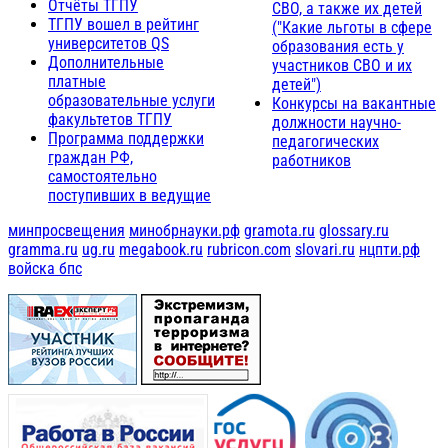
Отчёты ТГПУ
СВО, а также их детей
ТГПУ вошел в рейтинг
("Какие льготы в сфере
университетов QS
образования есть у
Дополнительные
участников СВО и их
платные
детей")
образовательные услуги
Конкурсы на вакантные
факультетов ТГПУ
должности научно-
Программа поддержки
педагогических
граждан РФ,
работников
самостоятельно
поступивших в ведущие
минпросвещения
минобрнауки.рф
gramota.ru
glossary.ru
gramma.ru
ug.ru
megabook.ru
rubricon.com
slovari.ru
нцпти.рф
войска бпс