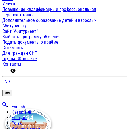
Услуги
Повышение квалификации и профессиональная
переподготовка
Дополнительное образование детей и взрослых
Абитуриенту
Сайт "Абитуриент"
Выбрать программу обучения
Подать документы о приёме
Стоимость
Для граждан СНГ
Группа ВКонтакте
Контакты
ENG
English
Қазақ тілі
Français
Polski
Забони тоҷикӣ