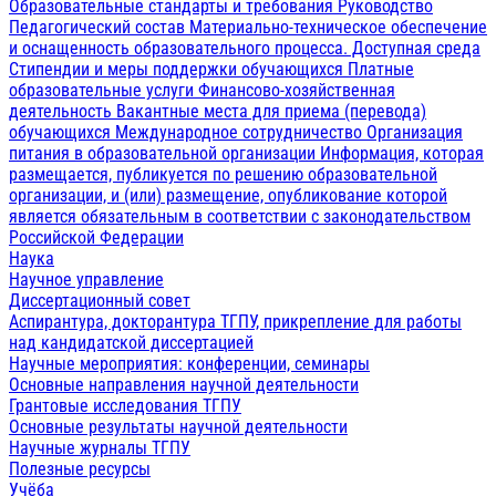
Образовательные стандарты и требования
Руководство
Педагогический состав
Материально-техническое обеспечение
и оснащенность образовательного процесса. Доступная среда
Стипендии и меры поддержки обучающихся
Платные
образовательные услуги
Финансово-хозяйственная
деятельность
Вакантные места для приема (перевода)
обучающихся
Международное сотрудничество
Организация
питания в образовательной организации
Информация, которая
размещается, публикуется по решению образовательной
организации, и (или) размещение, опубликование которой
является обязательным в соответствии с законодательством
Российской Федерации
Наука
Научное управление
Диссертационный совет
Аспирантура, докторантура ТГПУ, прикрепление для работы
над кандидатской диссертацией
Научные мероприятия: конференции, семинары
Основные направления научной деятельности
Грантовые исследования ТГПУ
Основные результаты научной деятельности
Научные журналы ТГПУ
Полезные ресурсы
Учёба