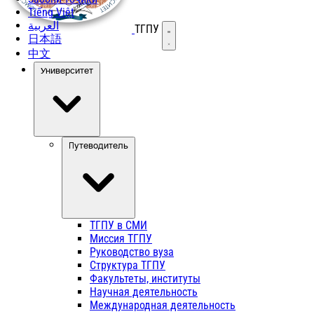
Tiếng Việt
العربية
ТГПУ
Открыть меню
日本語
中文
Университет
Путеводитель
ТГПУ в СМИ
Миссия ТГПУ
Руководство вуза
Структура ТГПУ
Факультеты, институты
Научная деятельность
Международная деятельность