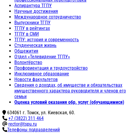
Аспирантура ТГПУ
Научные достижения
Международное сотрудничество
Выпускники ТГПУ
ТГПУ в рейтингах
ТГПУ в СМИ
ТГПУ: история и современность
Студенческая жизнь
Общежития
Отдел «Телевидение ТГПУ»
Волонтёрство
Профориентация и трудоустройство
Инклюзивное образование
Новости факультетов
Сведения о доходах, об имуществе и обязательствах
имущественного характера руководителя и членов его
семьи
Оценка условий оказания обр. услуг (обучающимися)
634061 г. Томск, ул. Киевская, 60.
+7 (3822) 311 464
rector@tspu.ru
Телефоны подразделений