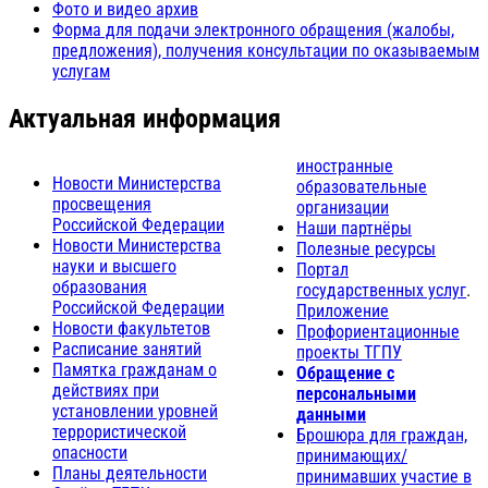
Фото и видео архив
Форма для подачи электронного обращения (жалобы,
предложения), получения консультации по оказываемым
услугам
Актуальная информация
иностранные
Новости Министерства
образовательные
просвещения
организации
Российской Федерации
Наши партнёры
Новости Министерства
Полезные ресурсы
науки и высшего
Портал
образования
государственных услуг
.
Российской Федерации
Приложение
Новости факультетов
Профориентационные
Расписание занятий
проекты ТГПУ
Памятка гражданам о
Обращение с
действиях при
персональными
установлении уровней
данными
террористической
Брошюра для граждан,
опасности
принимающих/
Планы деятельности
принимавших участие в