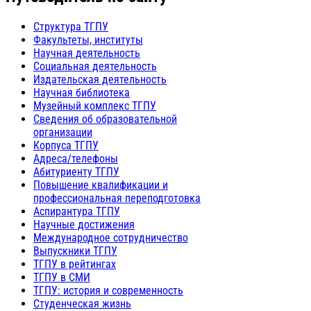
Структура ТГПУ
Факультеты, институты
Научная деятельность
Социальная деятельность
Издательская деятельность
Научная библиотека
Музейный комплекс ТГПУ
Сведения об образовательной
организации
Корпуса ТГПУ
Адреса/телефоны
Абитуриенту ТГПУ
Повышение квалификации и
профессиональная переподготовка
Аспирантура ТГПУ
Научные достижения
Международное сотрудничество
Выпускники ТГПУ
ТГПУ в рейтингах
ТГПУ в СМИ
ТГПУ: история и современность
Студенческая жизнь