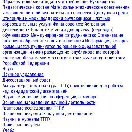
Образовательные стандарты и требования
Руководство
Педагогический состав
Материально-техническое обеспечение
и оснащенность образовательного процесса. Доступная среда
Стипендии и меры поддержки обучающихся
Платные
образовательные услуги
Финансово-хозяйственная
деятельность
Вакантные места для приема (перевода)
обучающихся
Международное сотрудничество
Организация
питания в образовательной организации
Информация, которая
размещается, публикуется по решению образовательной
организации, и (или) размещение, опубликование которой
является обязательным в соответствии с законодательством
Российской Федерации
Наука
Научное управление
Диссертационный совет
Аспирантура, докторантура ТГПУ, прикрепление для работы
над кандидатской диссертацией
Научные мероприятия: конференции, семинары
Основные направления научной деятельности
Грантовые исследования ТГПУ
Основные результаты научной деятельности
Научные журналы ТГПУ
Полезные ресурсы
Учёба