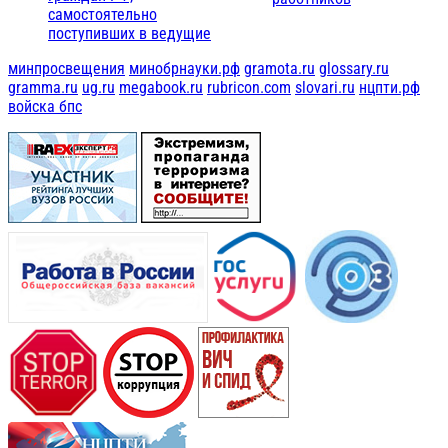
самостоятельно
поступивших в ведущие
минпросвещения
минобрнауки.рф
gramota.ru
glossary.ru
gramma.ru
ug.ru
megabook.ru
rubricon.com
slovari.ru
нцпти.рф
войска бпс