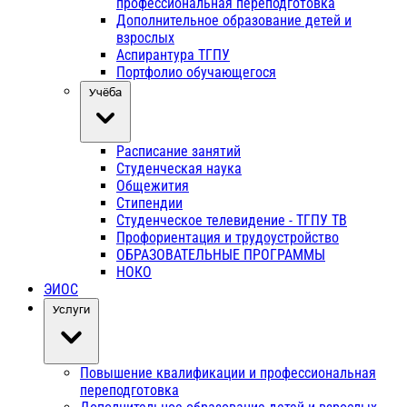
профессиональная переподготовка
Дополнительное образование детей и
взрослых
Аспирантура ТГПУ
Портфолио обучающегося
Учёба
Расписание занятий
Студенческая наука
Общежития
Стипендии
Студенческое телевидение - ТГПУ ТВ
Профориентация и трудоустройство
ОБРАЗОВАТЕЛЬНЫЕ ПРОГРАММЫ
НОКО
ЭИОС
Услуги
Повышение квалификации и профессиональная
переподготовка