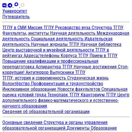
Университет
Путеводитель
ТГПУ в СМИ
Миссия ТГПУ
Руководство вуза
Структура ТГПУ
Факультеты, институты
Научная деятельность
Международная
деятельность
Социальная деятельность
Издательская
деятельность
Научные журналы ТГПУ
Научная библиотека
Центр выставочной и музейной деятельности
ТГПУ в
рейтингах
Адреса/телефоны
Корпуса ТГПУ
Прием в ТГПУ
Повышение квалификации и профессиональная
переподготовка
Аспирантура ТГПУ
Научные достижения
Стоп-
коррупция!
Антитеррор
Выпускники ТГПУ
ТГПУ: история и современность
Студенческая жизнь
Волонтёрство
Профориентация и трудоустройство
Инклюзивное образование
Новости факультетов
Специальная
оценка условий труда
Технопарк ТГПУ
Кванториум ТГПУ
Центр
дополнительного физико-математического и естественно-
научного образования
Сведения об образовательной организации
Основные сведения
Структура и органы управления
образовательной организацией
Документы
Образование