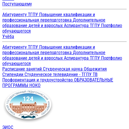
Поступающему
Абитуриенту ТГПУ
Повышение квалификации и
профессиональная переподготовка
Дополнительное
образование детей и взрослых
Аспирантура ТГПУ
Портфолио
обучающегося
Учёба
Абитуриенту ТГПУ
Повышение квалификации и
профессиональная переподготовка
Дополнительное
образование детей и взрослых
Аспирантура ТГПУ
Портфолио
обучающегося
Расписание занятий
Студенческая наука
Общежития
Стипендии
Студенческое телевидение - ТГПУ ТВ
Профориентация и трудоустройство
ОБРАЗОВАТЕЛЬНЫЕ
ПРОГРАММЫ
НОКО
ЭИОС