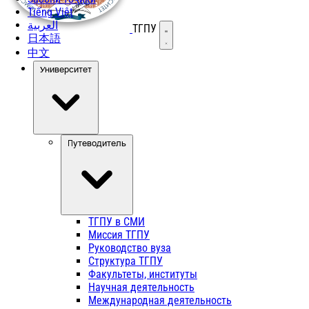
Tiếng Việt
العربية
ТГПУ
Открыть меню
日本語
中文
Университет
Путеводитель
ТГПУ в СМИ
Миссия ТГПУ
Руководство вуза
Структура ТГПУ
Факультеты, институты
Научная деятельность
Международная деятельность