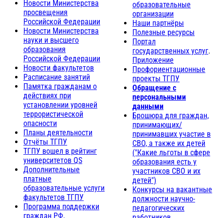
Новости Министерства
образовательные
просвещения
организации
Российской Федерации
Наши партнёры
Новости Министерства
Полезные ресурсы
науки и высшего
Портал
образования
государственных услуг
.
Российской Федерации
Приложение
Новости факультетов
Профориентационные
Расписание занятий
проекты ТГПУ
Памятка гражданам о
Обращение с
действиях при
персональными
установлении уровней
данными
террористической
Брошюра для граждан,
опасности
принимающих/
Планы деятельности
принимавших участие в
Отчёты ТГПУ
СВО, а также их детей
ТГПУ вошел в рейтинг
("Какие льготы в сфере
университетов QS
образования есть у
Дополнительные
участников СВО и их
платные
детей")
образовательные услуги
Конкурсы на вакантные
факультетов ТГПУ
должности научно-
Программа поддержки
педагогических
граждан РФ,
работников