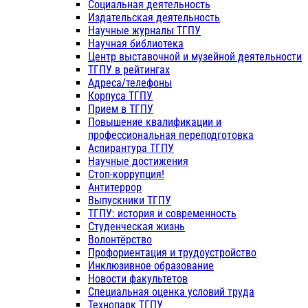
Социальная деятельность
Издательская деятельность
Научные журналы ТГПУ
Научная библиотека
Центр выставочной и музейной деятельности
ТГПУ в рейтингах
Адреса/телефоны
Корпуса ТГПУ
Прием в ТГПУ
Повышение квалификации и
профессиональная переподготовка
Аспирантура ТГПУ
Научные достижения
Стоп-коррупция!
Антитеррор
Выпускники ТГПУ
ТГПУ: история и современность
Студенческая жизнь
Волонтёрство
Профориентация и трудоустройство
Инклюзивное образование
Новости факультетов
Специальная оценка условий труда
Технопарк ТГПУ