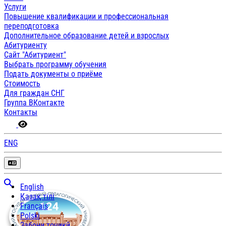
Услуги
Повышение квалификации и профессиональная
переподготовка
Дополнительное образование детей и взрослых
Абитуриенту
Сайт "Абитуриент"
Выбрать программу обучения
Подать документы о приёме
Стоимость
Для граждан СНГ
Группа ВКонтакте
Контакты
ENG
English
Қазақ тілі
Français
Polski
Забони тоҷикӣ