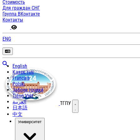
Стоимость
Для граждан СНГ
Группа ВКонтакте
Контакты
ENG
English
Қазақ тілі
Français
Polski
Забони тоҷикӣ
Tiếng Việt
العربية
ТГПУ
Открыть меню
日本語
中文
Университет