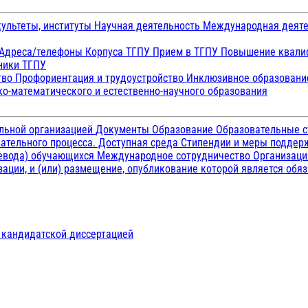
ультеты, институты
Научная деятельность
Международная деят
Адреса/телефоны
Корпуса ТГПУ
Прием в ТГПУ
Повышение квалиф
ники ТГПУ
тво
Профориентация и трудоустройство
Инклюзивное образован
о-математического и естественно-научного образования
ельной организацией
Документы
Образование
Образовательные с
ательного процесса. Доступная среда
Стипендии и меры подде
ревода) обучающихся
Международное сотрудничество
Организаци
ации, и (или) размещение, опубликование которой является обя
д кандидатской диссертацией