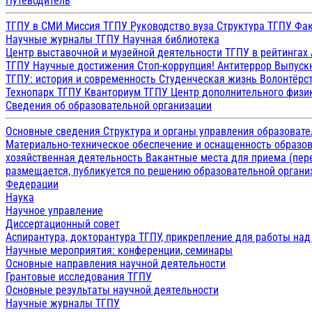
Путеводитель
ТГПУ в СМИ
Миссия ТГПУ
Руководство вуза
Структура ТГПУ
Фак
Научные журналы ТГПУ
Научная библиотека
Центр выставочной и музейной деятельности
ТГПУ в рейтингах
ТГПУ
Научные достижения
Стоп-коррупция!
Антитеррор
Выпуск
ТГПУ: история и современность
Студенческая жизнь
Волонтёрс
Технопарк ТГПУ
Кванториум ТГПУ
Центр дополнительного физик
Сведения об образовательной организации
Основные сведения
Структура и органы управления образоват
Материально-техническое обеспечение и оснащенность образов
хозяйственная деятельность
Вакантные места для приема (пе
размещается, публикуется по решению образовательной организ
Федерации
Наука
Научное управление
Диссертационный совет
Аспирантура, докторантура ТГПУ, прикрепление для работы на
Научные мероприятия: конференции, семинары
Основные направления научной деятельности
Грантовые исследования ТГПУ
Основные результаты научной деятельности
Научные журналы ТГПУ