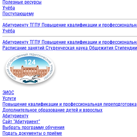
Полезные ресурсы
Учёба
Поступающему
Абитуриенту ТГПУ
Повышение квалификации и профессиональн
Учёба
Абитуриенту ТГПУ
Повышение квалификации и профессиональн
Расписание занятий
Студенческая наука
Общежития
Стипенди
ЭИОС
Услуги
Повышение квалификации и профессиональная переподготовка
Дополнительное образование детей и взрослых
Абитуриенту
Сайт "Абитуриент"
Выбрать программу обучения
Подать документы о приёме