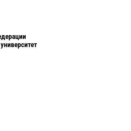
едерации
 университет