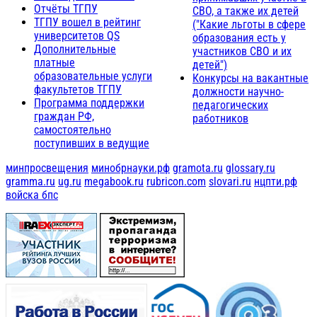
Отчёты ТГПУ
СВО, а также их детей
ТГПУ вошел в рейтинг
("Какие льготы в сфере
университетов QS
образования есть у
Дополнительные
участников СВО и их
платные
детей")
образовательные услуги
Конкурсы на вакантные
факультетов ТГПУ
должности научно-
Программа поддержки
педагогических
граждан РФ,
работников
самостоятельно
поступивших в ведущие
минпросвещения
минобрнауки.рф
gramota.ru
glossary.ru
gramma.ru
ug.ru
megabook.ru
rubricon.com
slovari.ru
нцпти.рф
войска бпс