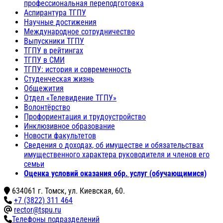
профессиональная переподготовка
Аспирантура ТГПУ
Научные достижения
Международное сотрудничество
Выпускники ТГПУ
ТГПУ в рейтингах
ТГПУ в СМИ
ТГПУ: история и современность
Студенческая жизнь
Общежития
Отдел «Телевидение ТГПУ»
Волонтёрство
Профориентация и трудоустройство
Инклюзивное образование
Новости факультетов
Сведения о доходах, об имуществе и обязательствах
имущественного характера руководителя и членов его
семьи
Оценка условий оказания обр. услуг (обучающимися)
634061 г. Томск, ул. Киевская, 60.
+7 (3822) 311 464
rector@tspu.ru
Телефоны подразделений