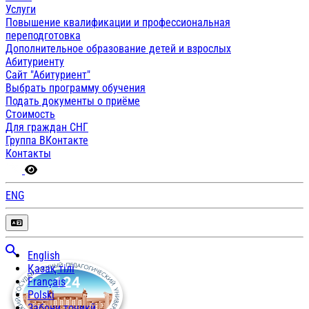
Услуги
Повышение квалификации и профессиональная
переподготовка
Дополнительное образование детей и взрослых
Абитуриенту
Сайт "Абитуриент"
Выбрать программу обучения
Подать документы о приёме
Стоимость
Для граждан СНГ
Группа ВКонтакте
Контакты
ENG
English
Қазақ тілі
Français
Polski
Забони тоҷикӣ