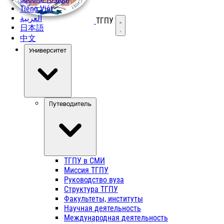
Tiếng Việt
العربية
ТГПУ
Открыть меню
日本語
中文
Университет
Путеводитель
ТГПУ в СМИ
Миссия ТГПУ
Руководство вуза
Структура ТГПУ
Факультеты, институты
Научная деятельность
Международная деятельность