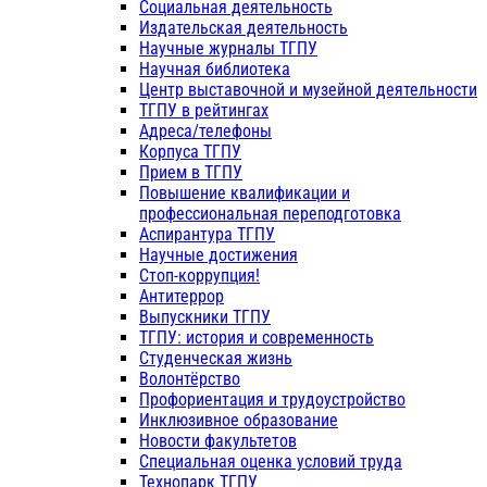
Социальная деятельность
Издательская деятельность
Научные журналы ТГПУ
Научная библиотека
Центр выставочной и музейной деятельности
ТГПУ в рейтингах
Адреса/телефоны
Корпуса ТГПУ
Прием в ТГПУ
Повышение квалификации и
профессиональная переподготовка
Аспирантура ТГПУ
Научные достижения
Стоп-коррупция!
Антитеррор
Выпускники ТГПУ
ТГПУ: история и современность
Студенческая жизнь
Волонтёрство
Профориентация и трудоустройство
Инклюзивное образование
Новости факультетов
Специальная оценка условий труда
Технопарк ТГПУ