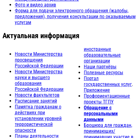
Фото и видео архив
Форма для подачи электронного обращения (жалобы,
предложения), получения консультации по оказываемым
услугам
Актуальная информация
иностранные
Новости Министерства
образовательные
просвещения
организации
Российской Федерации
Наши партнёры
Новости Министерства
Полезные ресурсы
науки и высшего
Портал
образования
государственных услуг
.
Российской Федерации
Приложение
Новости факультетов
Профориентационные
Расписание занятий
проекты ТГПУ
Памятка гражданам о
Обращение с
действиях при
персональными
установлении уровней
данными
террористической
Брошюра для граждан,
опасности
принимающих/
Планы деятельности
принимавших участие в