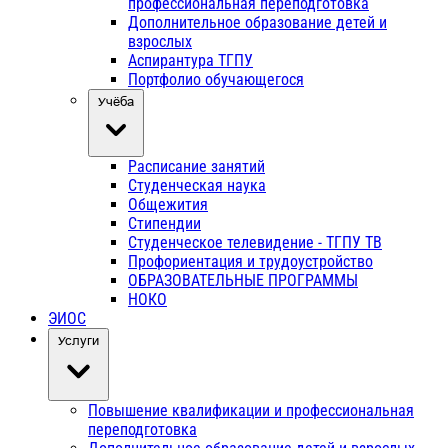
профессиональная переподготовка
Дополнительное образование детей и
взрослых
Аспирантура ТГПУ
Портфолио обучающегося
Учёба
Расписание занятий
Студенческая наука
Общежития
Стипендии
Студенческое телевидение - ТГПУ ТВ
Профориентация и трудоустройство
ОБРАЗОВАТЕЛЬНЫЕ ПРОГРАММЫ
НОКО
ЭИОС
Услуги
Повышение квалификации и профессиональная
переподготовка