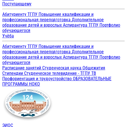
Поступающему
Абитуриенту ТГПУ
Повышение квалификации и
профессиональная переподготовка
Дополнительное
образование детей и взрослых
Аспирантура ТГПУ
Портфолио
обучающегося
Учёба
Абитуриенту ТГПУ
Повышение квалификации и
профессиональная переподготовка
Дополнительное
образование детей и взрослых
Аспирантура ТГПУ
Портфолио
обучающегося
Расписание занятий
Студенческая наука
Общежития
Стипендии
Студенческое телевидение - ТГПУ ТВ
Профориентация и трудоустройство
ОБРАЗОВАТЕЛЬНЫЕ
ПРОГРАММЫ
НОКО
ЭИОС