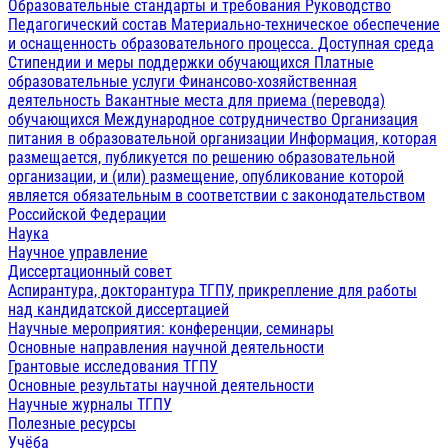
Образовательные стандарты и требования
Руководство
Педагогический состав
Материально-техническое обеспечение
и оснащенность образовательного процесса. Доступная среда
Стипендии и меры поддержки обучающихся
Платные
образовательные услуги
Финансово-хозяйственная
деятельность
Вакантные места для приема (перевода)
обучающихся
Международное сотрудничество
Организация
питания в образовательной организации
Информация, которая
размещается, публикуется по решению образовательной
организации, и (или) размещение, опубликование которой
является обязательным в соответствии с законодательством
Российской Федерации
Наука
Научное управление
Диссертационный совет
Аспирантура, докторантура ТГПУ, прикрепление для работы
над кандидатской диссертацией
Научные мероприятия: конференции, семинары
Основные направления научной деятельности
Грантовые исследования ТГПУ
Основные результаты научной деятельности
Научные журналы ТГПУ
Полезные ресурсы
Учёба