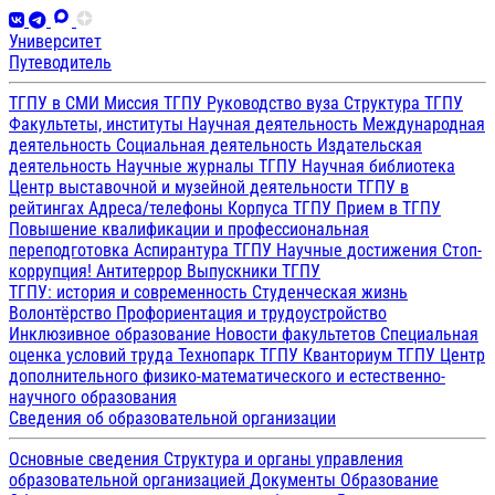
Университет
Путеводитель
ТГПУ в СМИ
Миссия ТГПУ
Руководство вуза
Структура ТГПУ
Факультеты, институты
Научная деятельность
Международная
деятельность
Социальная деятельность
Издательская
деятельность
Научные журналы ТГПУ
Научная библиотека
Центр выставочной и музейной деятельности
ТГПУ в
рейтингах
Адреса/телефоны
Корпуса ТГПУ
Прием в ТГПУ
Повышение квалификации и профессиональная
переподготовка
Аспирантура ТГПУ
Научные достижения
Стоп-
коррупция!
Антитеррор
Выпускники ТГПУ
ТГПУ: история и современность
Студенческая жизнь
Волонтёрство
Профориентация и трудоустройство
Инклюзивное образование
Новости факультетов
Специальная
оценка условий труда
Технопарк ТГПУ
Кванториум ТГПУ
Центр
дополнительного физико-математического и естественно-
научного образования
Сведения об образовательной организации
Основные сведения
Структура и органы управления
образовательной организацией
Документы
Образование