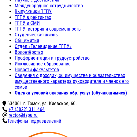
Международное сотрудничество
Выпускники ТГПУ
ТГПУ в рейтингах
ТГПУ в СМИ
ТГПУ: история и современность
Студенческая жизнь
Общежития
Отдел «Телевидение ТГПУ»
Волонтёрство
Профориентация и трудоустройство
Инклюзивное образование
Новости факультетов
Сведения о доходах, об имуществе и обязательствах
имущественного характера руководителя и членов его
семьи
Оценка условий оказания обр. услуг (обучающимися)
634061 г. Томск, ул. Киевская, 60.
+7 (3822) 311 464
rector@tspu.ru
Телефоны подразделений