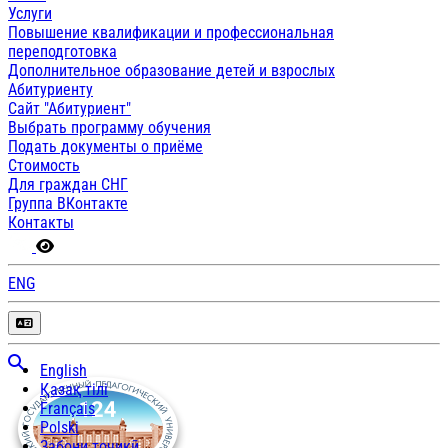
Услуги
Повышение квалификации и профессиональная
переподготовка
Дополнительное образование детей и взрослых
Абитуриенту
Сайт "Абитуриент"
Выбрать программу обучения
Подать документы о приёме
Стоимость
Для граждан СНГ
Группа ВКонтакте
Контакты
ENG
English
Қазақ тілі
Français
Polski
Забони тоҷикӣ