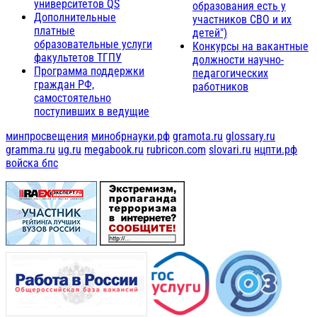
университетов QS
образования есть у
Дополнительные
участников СВО и их
платные
детей")
образовательные услуги
Конкурсы на вакантные
факультетов ТГПУ
должности научно-
Программа поддержки
педагогических
граждан РФ,
работников
самостоятельно
поступивших в ведущие
минпросвещения
минобрнауки.рф
gramota.ru
glossary.ru
gramma.ru
ug.ru
megabook.ru
rubricon.com
slovari.ru
нцпти.рф
войска бпс