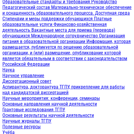
Образовательные стандарты и требования
Руководство
Педагогический состав
Материально-техническое обеспечение
и оснащенность образовательного процесса. Доступная среда
Стипендии и меры поддержки обучающихся
Платные
образовательные услуги
Финансово-хозяйственная
деятельность
Вакантные места для приема (перевода)
обучающихся
Международное сотрудничество
Организация
питания в образовательной организации
Информация, которая
размещается, публикуется по решению образовательной
организации, и (или) размещение, опубликование которой
является обязательным в соответствии с законодательством
Российской Федерации
Наука
Научное управление
Диссертационный совет
Аспирантура, докторантура ТГПУ, прикрепление для работы
над кандидатской диссертацией
Научные мероприятия: конференции, семинары
Основные направления научной деятельности
Грантовые исследования ТГПУ
Основные результаты научной деятельности
Научные журналы ТГПУ
Полезные ресурсы
Учёба