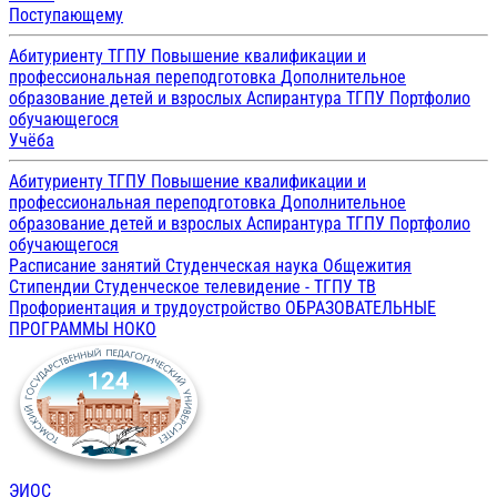
Поступающему
Абитуриенту ТГПУ
Повышение квалификации и
профессиональная переподготовка
Дополнительное
образование детей и взрослых
Аспирантура ТГПУ
Портфолио
обучающегося
Учёба
Абитуриенту ТГПУ
Повышение квалификации и
профессиональная переподготовка
Дополнительное
образование детей и взрослых
Аспирантура ТГПУ
Портфолио
обучающегося
Расписание занятий
Студенческая наука
Общежития
Стипендии
Студенческое телевидение - ТГПУ ТВ
Профориентация и трудоустройство
ОБРАЗОВАТЕЛЬНЫЕ
ПРОГРАММЫ
НОКО
ЭИОС