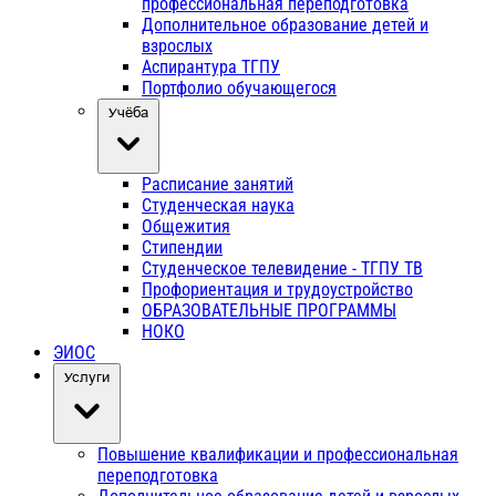
профессиональная переподготовка
Дополнительное образование детей и
взрослых
Аспирантура ТГПУ
Портфолио обучающегося
Учёба
Расписание занятий
Студенческая наука
Общежития
Стипендии
Студенческое телевидение - ТГПУ ТВ
Профориентация и трудоустройство
ОБРАЗОВАТЕЛЬНЫЕ ПРОГРАММЫ
НОКО
ЭИОС
Услуги
Повышение квалификации и профессиональная
переподготовка