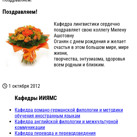
Поздравляем!
Кафедра лингвистики сердечно
поздравляет свою коллегу Милену
Ашотовну
Оганян с днем рождения и желает
счастья в этом большом мире, мире
жизни,
творчества, энтузиазма, здоровья
всем родным и близким.
1 октября 2012
Кафедры ИИЯМС
Кафедра романо-германской филологии и методики
обучения иностранным языкам
Кафедра английской филологии и межкультурной
коммуникации
Кафедра перевода и переводоведения