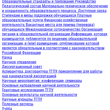
Образовательные стандарты и требования
Руководство
Педагогический состав
Материально-техническое обеспечение
и оснащенность образовательного процесса. Доступная среда
Стипендии и меры поддержки обучающихся
Платные
образовательные услуги
Финансово-хозяйственная
деятельность
Вакантные места для приема (перевода)
обучающихся
Международное сотрудничество
Организация
питания в образовательной организации
Информация, которая
размещается, публикуется по решению образовательной
организации, и (или) размещение, опубликование которой
является обязательным в соответствии с законодательством
Российской Федерации
Наука
Научное управление
Диссертационный совет
Аспирантура, докторантура ТГПУ, прикрепление для работы
над кандидатской диссертацией
Научные мероприятия: конференции, семинары
Основные направления научной деятельности
Грантовые исследования ТГПУ
Основные результаты научной деятельности
Научные журналы ТГПУ
Полезные ресурсы
Учёба