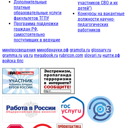
Дополнительные
участников СВО и их
платные
детей")
образовательные услуги
Конкурсы на вакантные
факультетов ТГПУ
должности научно-
Программа поддержки
педагогических
граждан РФ,
работников
самостоятельно
поступивших в ведущие
минпросвещения
минобрнауки.рф
gramota.ru
glossary.ru
gramma.ru
ug.ru
megabook.ru
rubricon.com
slovari.ru
нцпти.рф
войска бпс