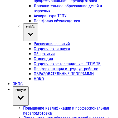
профессиональная переподготовка
Дополнительное образование детей и
взрослых
Аспирантура ТГПУ
Портфолио обучающегося
Учёба
Расписание занятий
Студенческая наука
Общежития
Стипендии
Студенческое телевидение - ТГПУ ТВ
Профориентация и трудоустройство
ОБРАЗОВАТЕЛЬНЫЕ ПРОГРАММЫ
НОКО
ЭИОС
Услуги
Повышение квалификации и профессиональная
переподготовка