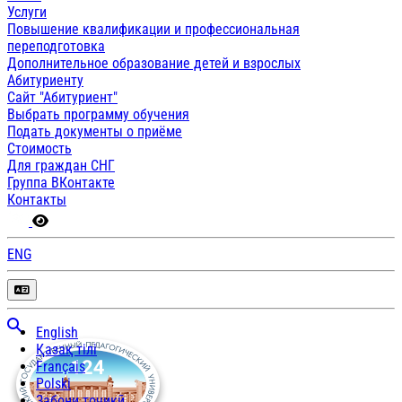
Услуги
Повышение квалификации и профессиональная
переподготовка
Дополнительное образование детей и взрослых
Абитуриенту
Сайт "Абитуриент"
Выбрать программу обучения
Подать документы о приёме
Стоимость
Для граждан СНГ
Группа ВКонтакте
Контакты
ENG
English
Қазақ тілі
Français
Polski
Забони тоҷикӣ