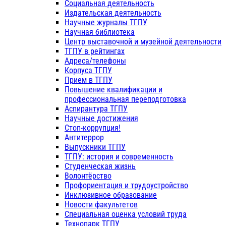
Социальная деятельность
Издательская деятельность
Научные журналы ТГПУ
Научная библиотека
Центр выставочной и музейной деятельности
ТГПУ в рейтингах
Адреса/телефоны
Корпуса ТГПУ
Прием в ТГПУ
Повышение квалификации и
профессиональная переподготовка
Аспирантура ТГПУ
Научные достижения
Стоп-коррупция!
Антитеррор
Выпускники ТГПУ
ТГПУ: история и современность
Студенческая жизнь
Волонтёрство
Профориентация и трудоустройство
Инклюзивное образование
Новости факультетов
Специальная оценка условий труда
Технопарк ТГПУ