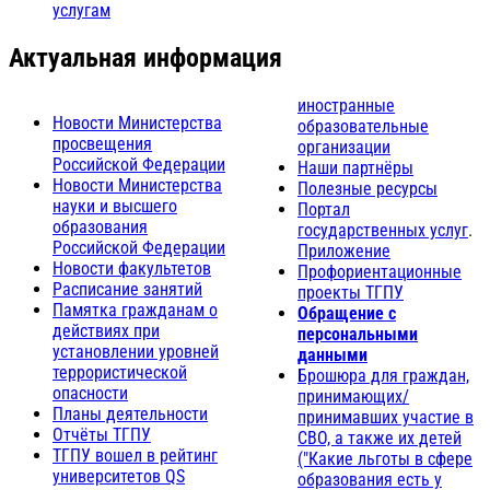
услугам
Актуальная информация
иностранные
Новости Министерства
образовательные
просвещения
организации
Российской Федерации
Наши партнёры
Новости Министерства
Полезные ресурсы
науки и высшего
Портал
образования
государственных услуг
.
Российской Федерации
Приложение
Новости факультетов
Профориентационные
Расписание занятий
проекты ТГПУ
Памятка гражданам о
Обращение с
действиях при
персональными
установлении уровней
данными
террористической
Брошюра для граждан,
опасности
принимающих/
Планы деятельности
принимавших участие в
Отчёты ТГПУ
СВО, а также их детей
ТГПУ вошел в рейтинг
("Какие льготы в сфере
университетов QS
образования есть у