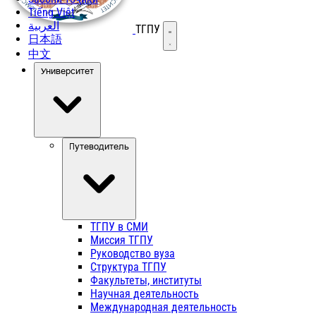
Tiếng Việt
العربية
ТГПУ
Открыть меню
日本語
中文
Университет
Путеводитель
ТГПУ в СМИ
Миссия ТГПУ
Руководство вуза
Структура ТГПУ
Факультеты, институты
Научная деятельность
Международная деятельность