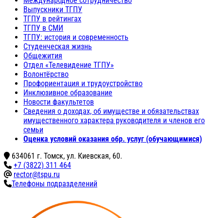
Международное сотрудничество
Выпускники ТГПУ
ТГПУ в рейтингах
ТГПУ в СМИ
ТГПУ: история и современность
Студенческая жизнь
Общежития
Отдел «Телевидение ТГПУ»
Волонтёрство
Профориентация и трудоустройство
Инклюзивное образование
Новости факультетов
Сведения о доходах, об имуществе и обязательствах
имущественного характера руководителя и членов его
семьи
Оценка условий оказания обр. услуг (обучающимися)
634061 г. Томск, ул. Киевская, 60.
+7 (3822) 311 464
rector@tspu.ru
Телефоны подразделений