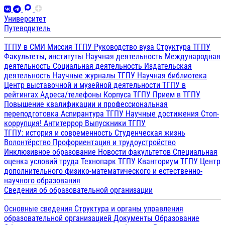
Университет
Путеводитель
ТГПУ в СМИ
Миссия ТГПУ
Руководство вуза
Структура ТГПУ
Факультеты, институты
Научная деятельность
Международная
деятельность
Социальная деятельность
Издательская
деятельность
Научные журналы ТГПУ
Научная библиотека
Центр выставочной и музейной деятельности
ТГПУ в
рейтингах
Адреса/телефоны
Корпуса ТГПУ
Прием в ТГПУ
Повышение квалификации и профессиональная
переподготовка
Аспирантура ТГПУ
Научные достижения
Стоп-
коррупция!
Антитеррор
Выпускники ТГПУ
ТГПУ: история и современность
Студенческая жизнь
Волонтёрство
Профориентация и трудоустройство
Инклюзивное образование
Новости факультетов
Специальная
оценка условий труда
Технопарк ТГПУ
Кванториум ТГПУ
Центр
дополнительного физико-математического и естественно-
научного образования
Сведения об образовательной организации
Основные сведения
Структура и органы управления
образовательной организацией
Документы
Образование