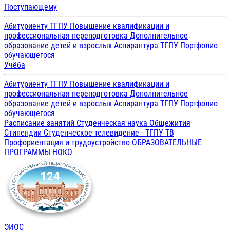
Поступающему
Абитуриенту ТГПУ
Повышение квалификации и
профессиональная переподготовка
Дополнительное
образование детей и взрослых
Аспирантура ТГПУ
Портфолио
обучающегося
Учёба
Абитуриенту ТГПУ
Повышение квалификации и
профессиональная переподготовка
Дополнительное
образование детей и взрослых
Аспирантура ТГПУ
Портфолио
обучающегося
Расписание занятий
Студенческая наука
Общежития
Стипендии
Студенческое телевидение - ТГПУ ТВ
Профориентация и трудоустройство
ОБРАЗОВАТЕЛЬНЫЕ
ПРОГРАММЫ
НОКО
ЭИОС