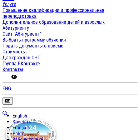
Услуги
Повышение квалификации и профессиональная
переподготовка
Дополнительное образование детей и взрослых
Абитуриенту
Сайт "Абитуриент"
Выбрать программу обучения
Подать документы о приёме
Стоимость
Для граждан СНГ
Группа ВКонтакте
Контакты
ENG
English
Қазақ тілі
Français
Polski
Забони тоҷикӣ