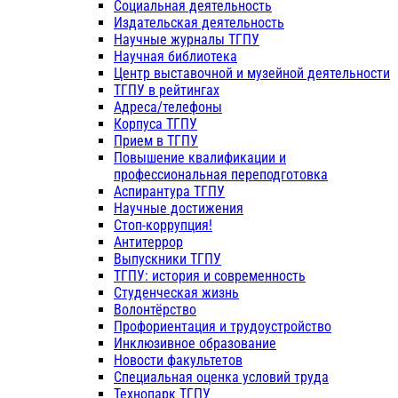
Социальная деятельность
Издательская деятельность
Научные журналы ТГПУ
Научная библиотека
Центр выставочной и музейной деятельности
ТГПУ в рейтингах
Адреса/телефоны
Корпуса ТГПУ
Прием в ТГПУ
Повышение квалификации и
профессиональная переподготовка
Аспирантура ТГПУ
Научные достижения
Стоп-коррупция!
Антитеррор
Выпускники ТГПУ
ТГПУ: история и современность
Студенческая жизнь
Волонтёрство
Профориентация и трудоустройство
Инклюзивное образование
Новости факультетов
Специальная оценка условий труда
Технопарк ТГПУ