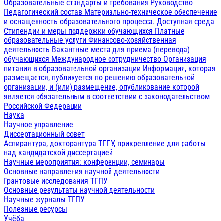
Образовательные стандарты и требования
Руководство
Педагогический состав
Материально-техническое обеспечение
и оснащенность образовательного процесса. Доступная среда
Стипендии и меры поддержки обучающихся
Платные
образовательные услуги
Финансово-хозяйственная
деятельность
Вакантные места для приема (перевода)
обучающихся
Международное сотрудничество
Организация
питания в образовательной организации
Информация, которая
размещается, публикуется по решению образовательной
организации, и (или) размещение, опубликование которой
является обязательным в соответствии с законодательством
Российской Федерации
Наука
Научное управление
Диссертационный совет
Аспирантура, докторантура ТГПУ, прикрепление для работы
над кандидатской диссертацией
Научные мероприятия: конференции, семинары
Основные направления научной деятельности
Грантовые исследования ТГПУ
Основные результаты научной деятельности
Научные журналы ТГПУ
Полезные ресурсы
Учёба