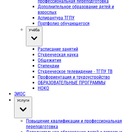
профессиональная переподготовка
Дополнительное образование детей и
взрослых
Аспирантура ТГПУ
Портфолио обучающегося
Учёба
Расписание занятий
Студенческая наука
Общежития
Стипендии
Студенческое телевидение - ТГПУ ТВ
Профориентация и трудоустройство
ОБРАЗОВАТЕЛЬНЫЕ ПРОГРАММЫ
НОКО
ЭИОС
Услуги
Повышение квалификации и профессиональная
переподготовка