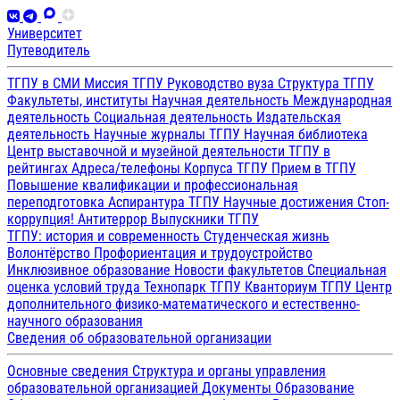
Университет
Путеводитель
ТГПУ в СМИ
Миссия ТГПУ
Руководство вуза
Структура ТГПУ
Факультеты, институты
Научная деятельность
Международная
деятельность
Социальная деятельность
Издательская
деятельность
Научные журналы ТГПУ
Научная библиотека
Центр выставочной и музейной деятельности
ТГПУ в
рейтингах
Адреса/телефоны
Корпуса ТГПУ
Прием в ТГПУ
Повышение квалификации и профессиональная
переподготовка
Аспирантура ТГПУ
Научные достижения
Стоп-
коррупция!
Антитеррор
Выпускники ТГПУ
ТГПУ: история и современность
Студенческая жизнь
Волонтёрство
Профориентация и трудоустройство
Инклюзивное образование
Новости факультетов
Специальная
оценка условий труда
Технопарк ТГПУ
Кванториум ТГПУ
Центр
дополнительного физико-математического и естественно-
научного образования
Сведения об образовательной организации
Основные сведения
Структура и органы управления
образовательной организацией
Документы
Образование