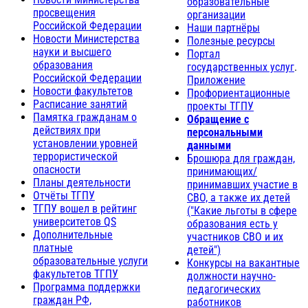
образовательные
просвещения
организации
Российской Федерации
Наши партнёры
Новости Министерства
Полезные ресурсы
науки и высшего
Портал
образования
государственных услуг
.
Российской Федерации
Приложение
Новости факультетов
Профориентационные
Расписание занятий
проекты ТГПУ
Памятка гражданам о
Обращение с
действиях при
персональными
установлении уровней
данными
террористической
Брошюра для граждан,
опасности
принимающих/
Планы деятельности
принимавших участие в
Отчёты ТГПУ
СВО, а также их детей
ТГПУ вошел в рейтинг
("Какие льготы в сфере
университетов QS
образования есть у
Дополнительные
участников СВО и их
платные
детей")
образовательные услуги
Конкурсы на вакантные
факультетов ТГПУ
должности научно-
Программа поддержки
педагогических
граждан РФ,
работников