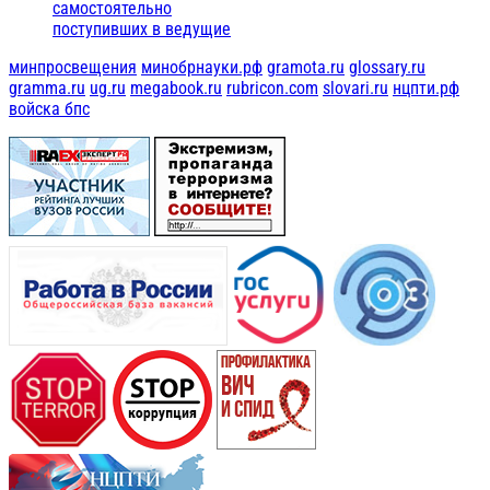
самостоятельно
поступивших в ведущие
минпросвещения
минобрнауки.рф
gramota.ru
glossary.ru
gramma.ru
ug.ru
megabook.ru
rubricon.com
slovari.ru
нцпти.рф
войска бпс