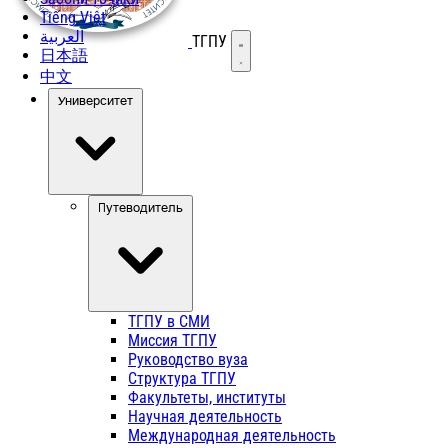
Tiếng Việt
العربية
ТГПУ
Открыть меню
日本語
中文
Университет
Путеводитель
ТГПУ в СМИ
Миссия ТГПУ
Руководство вуза
Структура ТГПУ
Факультеты, институты
Научная деятельность
Международная деятельность