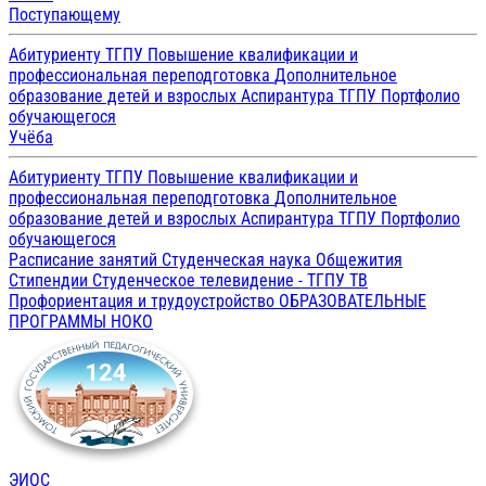
Поступающему
Абитуриенту ТГПУ
Повышение квалификации и
профессиональная переподготовка
Дополнительное
образование детей и взрослых
Аспирантура ТГПУ
Портфолио
обучающегося
Учёба
Абитуриенту ТГПУ
Повышение квалификации и
профессиональная переподготовка
Дополнительное
образование детей и взрослых
Аспирантура ТГПУ
Портфолио
обучающегося
Расписание занятий
Студенческая наука
Общежития
Стипендии
Студенческое телевидение - ТГПУ ТВ
Профориентация и трудоустройство
ОБРАЗОВАТЕЛЬНЫЕ
ПРОГРАММЫ
НОКО
ЭИОС