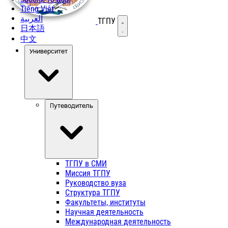
Tiếng Việt
العربية
ТГПУ
Открыть меню
日本語
中文
Университет
Путеводитель
ТГПУ в СМИ
Миссия ТГПУ
Руководство вуза
Структура ТГПУ
Факультеты, институты
Научная деятельность
Международная деятельность