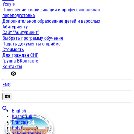
Услуги
Повышение квалификации и профессиональная
переподготовка
Дополнительное образование детей и взрослых
Абитуриенту
Сайт "Абитуриент"
Выбрать программу обучения
Подать документы о приёме
Стоимость
Для граждан СНГ
Группа ВКонтакте
Контакты
ENG
English
Қазақ тілі
Français
Polski
Забони тоҷикӣ