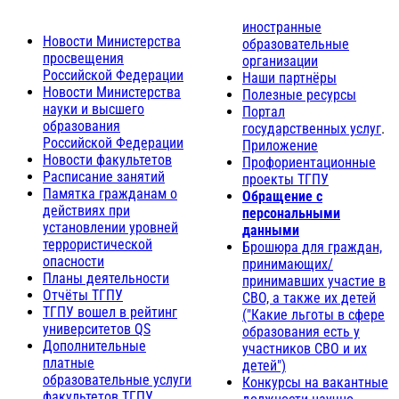
иностранные
Новости Министерства
образовательные
просвещения
организации
Российской Федерации
Наши партнёры
Новости Министерства
Полезные ресурсы
науки и высшего
Портал
образования
государственных услуг
.
Российской Федерации
Приложение
Новости факультетов
Профориентационные
Расписание занятий
проекты ТГПУ
Памятка гражданам о
Обращение с
действиях при
персональными
установлении уровней
данными
террористической
Брошюра для граждан,
опасности
принимающих/
Планы деятельности
принимавших участие в
Отчёты ТГПУ
СВО, а также их детей
ТГПУ вошел в рейтинг
("Какие льготы в сфере
университетов QS
образования есть у
Дополнительные
участников СВО и их
платные
детей")
образовательные услуги
Конкурсы на вакантные
факультетов ТГПУ