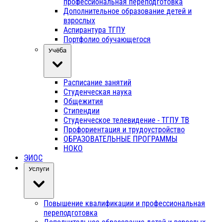
профессиональная переподготовка
Дополнительное образование детей и
взрослых
Аспирантура ТГПУ
Портфолио обучающегося
Учёба
Расписание занятий
Студенческая наука
Общежития
Стипендии
Студенческое телевидение - ТГПУ ТВ
Профориентация и трудоустройство
ОБРАЗОВАТЕЛЬНЫЕ ПРОГРАММЫ
НОКО
ЭИОС
Услуги
Повышение квалификации и профессиональная
переподготовка