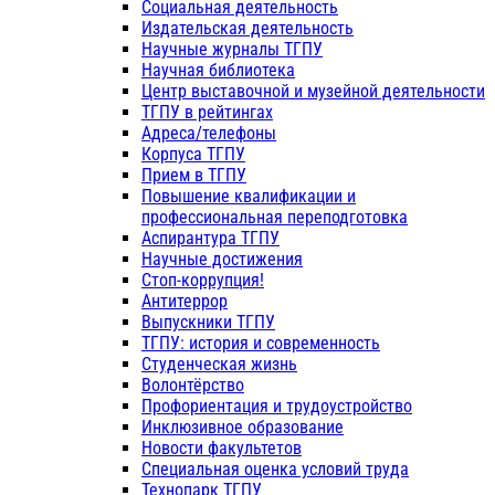
Социальная деятельность
Издательская деятельность
Научные журналы ТГПУ
Научная библиотека
Центр выставочной и музейной деятельности
ТГПУ в рейтингах
Адреса/телефоны
Корпуса ТГПУ
Прием в ТГПУ
Повышение квалификации и
профессиональная переподготовка
Аспирантура ТГПУ
Научные достижения
Стоп-коррупция!
Антитеррор
Выпускники ТГПУ
ТГПУ: история и современность
Студенческая жизнь
Волонтёрство
Профориентация и трудоустройство
Инклюзивное образование
Новости факультетов
Специальная оценка условий труда
Технопарк ТГПУ