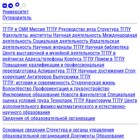
Университет
Путеводитель
ТГПУ в СМИ
Миссия ТГПУ
Руководство вуза
Структура ТГПУ
Факультеты, институты
Научная деятельность
Международная
деятельность
Социальная деятельность
Издательская
деятельность
Научные журналы ТГПУ
Научная библиотека
Центр выставочной и музейной деятельности
ТГПУ в
рейтингах
Адреса/телефоны
Корпуса ТГПУ
Прием в ТГПУ
Повышение квалификации и профессиональная
переподготовка
Аспирантура ТГПУ
Научные достижения
Стоп-
коррупция!
Антитеррор
Выпускники ТГПУ
ТГПУ: история и современность
Студенческая жизнь
Волонтёрство
Профориентация и трудоустройство
Инклюзивное образование
Новости факультетов
Специальная
оценка условий труда
Технопарк ТГПУ
Кванториум ТГПУ
Центр
дополнительного физико-математического и естественно-
научного образования
Сведения об образовательной организации
Основные сведения
Структура и органы управления
образовательной организацией
Документы
Образование