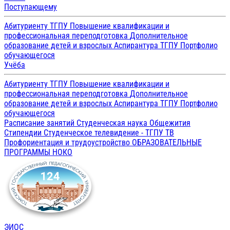
Поступающему
Абитуриенту ТГПУ
Повышение квалификации и
профессиональная переподготовка
Дополнительное
образование детей и взрослых
Аспирантура ТГПУ
Портфолио
обучающегося
Учёба
Абитуриенту ТГПУ
Повышение квалификации и
профессиональная переподготовка
Дополнительное
образование детей и взрослых
Аспирантура ТГПУ
Портфолио
обучающегося
Расписание занятий
Студенческая наука
Общежития
Стипендии
Студенческое телевидение - ТГПУ ТВ
Профориентация и трудоустройство
ОБРАЗОВАТЕЛЬНЫЕ
ПРОГРАММЫ
НОКО
ЭИОС