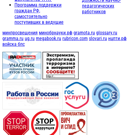
должности научно-
Программа поддержки
педагогических
граждан РФ,
работников
самостоятельно
поступивших в ведущие
минпросвещения
минобрнауки.рф
gramota.ru
glossary.ru
gramma.ru
ug.ru
megabook.ru
rubricon.com
slovari.ru
нцпти.рф
войска бпс