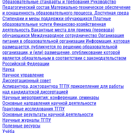
Образовательные стандарты и требования
Руководство
Педагогический состав
Материально-техническое обеспечение
и оснащенность образовательного процесса. Доступная среда
Стипендии и меры поддержки обучающихся
Платные
образовательные услуги
Финансово-хозяйственная
деятельность
Вакантные места для приема (перевода)
обучающихся
Международное сотрудничество
Организация
питания в образовательной организации
Информация, которая
размещается, публикуется по решению образовательной
организации, и (или) размещение, опубликование которой
является обязательным в соответствии с законодательством
Российской Федерации
Наука
Научное управление
Диссертационный совет
Аспирантура, докторантура ТГПУ, прикрепление для работы
над кандидатской диссертацией
Научные мероприятия: конференции, семинары
Основные направления научной деятельности
Грантовые исследования ТГПУ
Основные результаты научной деятельности
Научные журналы ТГПУ
Полезные ресурсы
Учёба