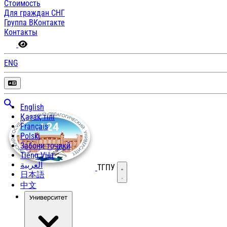
Стоимость
Для граждан СНГ
Группа ВКонтакте
Контакты
ENG
English
Қазақ тілі
Français
Polski
Забони тоҷикӣ
Tiếng Việt
العربية
ТГПУ
Открыть меню
日本語
中文
Университет