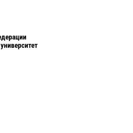
едерации
 университет