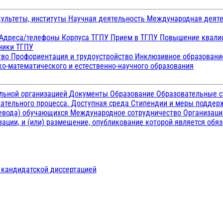
ультеты, институты
Научная деятельность
Международная деят
Адреса/телефоны
Корпуса ТГПУ
Прием в ТГПУ
Повышение квалиф
ники ТГПУ
тво
Профориентация и трудоустройство
Инклюзивное образован
о-математического и естественно-научного образования
ельной организацией
Документы
Образование
Образовательные с
ательного процесса. Доступная среда
Стипендии и меры подде
ревода) обучающихся
Международное сотрудничество
Организаци
ации, и (или) размещение, опубликование которой является обя
д кандидатской диссертацией