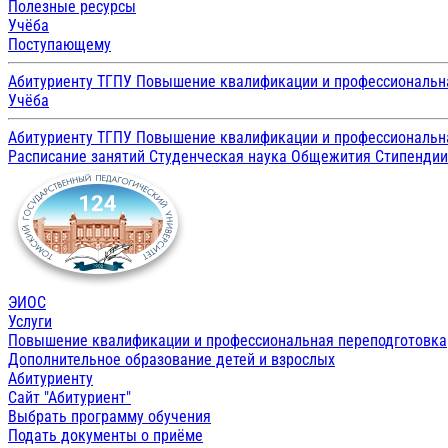
Полезные ресурсы
Учёба
Поступающему
Абитуриенту ТГПУ
Повышение квалификации и профессиональн
Учёба
Абитуриенту ТГПУ
Повышение квалификации и профессиональн
Расписание занятий
Студенческая наука
Общежития
Стипенди
ЭИОС
Услуги
Повышение квалификации и профессиональная переподготовка
Дополнительное образование детей и взрослых
Абитуриенту
Сайт "Абитуриент"
Выбрать программу обучения
Подать документы о приёме