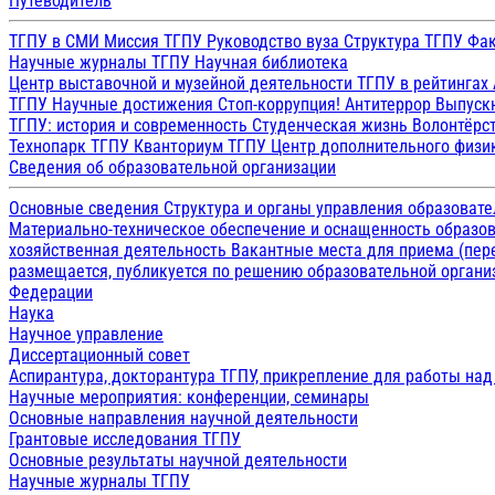
Путеводитель
ТГПУ в СМИ
Миссия ТГПУ
Руководство вуза
Структура ТГПУ
Фак
Научные журналы ТГПУ
Научная библиотека
Центр выставочной и музейной деятельности
ТГПУ в рейтингах
ТГПУ
Научные достижения
Стоп-коррупция!
Антитеррор
Выпуск
ТГПУ: история и современность
Студенческая жизнь
Волонтёрс
Технопарк ТГПУ
Кванториум ТГПУ
Центр дополнительного физик
Сведения об образовательной организации
Основные сведения
Структура и органы управления образоват
Материально-техническое обеспечение и оснащенность образов
хозяйственная деятельность
Вакантные места для приема (пе
размещается, публикуется по решению образовательной организ
Федерации
Наука
Научное управление
Диссертационный совет
Аспирантура, докторантура ТГПУ, прикрепление для работы на
Научные мероприятия: конференции, семинары
Основные направления научной деятельности
Грантовые исследования ТГПУ
Основные результаты научной деятельности
Научные журналы ТГПУ