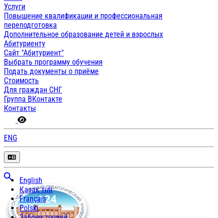
Услуги
Повышение квалификации и профессиональная
переподготовка
Дополнительное образование детей и взрослых
Абитуриенту
Сайт "Абитуриент"
Выбрать программу обучения
Подать документы о приёме
Стоимость
Для граждан СНГ
Группа ВКонтакте
Контакты
ENG
English
Қазақ тілі
Français
Polski
Забони тоҷикӣ