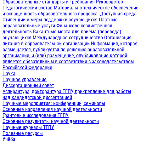
Образовательные стандарты и требования
Руководство
Педагогический состав
Материально-техническое обеспечение
и оснащенность образовательного процесса. Доступная среда
Стипендии и меры поддержки обучающихся
Платные
образовательные услуги
Финансово-хозяйственная
деятельность
Вакантные места для приема (перевода)
обучающихся
Международное сотрудничество
Организация
питания в образовательной организации
Информация, которая
размещается, публикуется по решению образовательной
организации, и (или) размещение, опубликование которой
является обязательным в соответствии с законодательством
Российской Федерации
Наука
Научное управление
Диссертационный совет
Аспирантура, докторантура ТГПУ, прикрепление для работы
над кандидатской диссертацией
Научные мероприятия: конференции, семинары
Основные направления научной деятельности
Грантовые исследования ТГПУ
Основные результаты научной деятельности
Научные журналы ТГПУ
Полезные ресурсы
Учёба