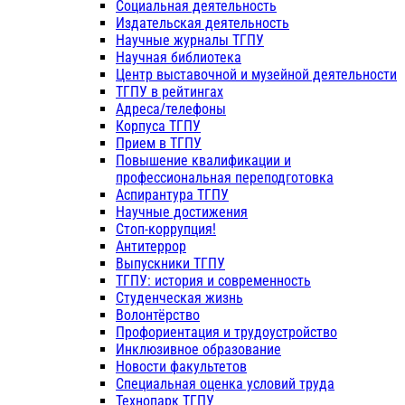
Социальная деятельность
Издательская деятельность
Научные журналы ТГПУ
Научная библиотека
Центр выставочной и музейной деятельности
ТГПУ в рейтингах
Адреса/телефоны
Корпуса ТГПУ
Прием в ТГПУ
Повышение квалификации и
профессиональная переподготовка
Аспирантура ТГПУ
Научные достижения
Стоп-коррупция!
Антитеррор
Выпускники ТГПУ
ТГПУ: история и современность
Студенческая жизнь
Волонтёрство
Профориентация и трудоустройство
Инклюзивное образование
Новости факультетов
Специальная оценка условий труда
Технопарк ТГПУ