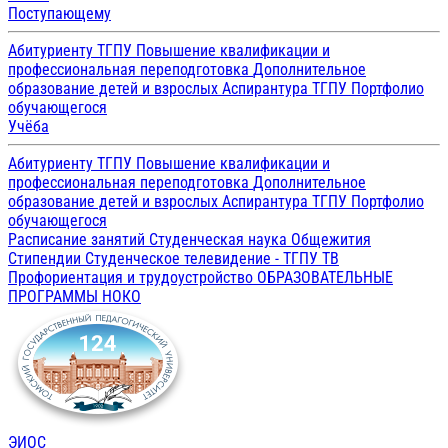
Поступающему
Абитуриенту ТГПУ
Повышение квалификации и
профессиональная переподготовка
Дополнительное
образование детей и взрослых
Аспирантура ТГПУ
Портфолио
обучающегося
Учёба
Абитуриенту ТГПУ
Повышение квалификации и
профессиональная переподготовка
Дополнительное
образование детей и взрослых
Аспирантура ТГПУ
Портфолио
обучающегося
Расписание занятий
Студенческая наука
Общежития
Стипендии
Студенческое телевидение - ТГПУ ТВ
Профориентация и трудоустройство
ОБРАЗОВАТЕЛЬНЫЕ
ПРОГРАММЫ
НОКО
ЭИОС