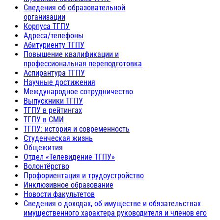
Сведения об образовательной
организации
Корпуса ТГПУ
Адреса/телефоны
Абитуриенту ТГПУ
Повышение квалификации и
профессиональная переподготовка
Аспирантура ТГПУ
Научные достижения
Международное сотрудничество
Выпускники ТГПУ
ТГПУ в рейтингах
ТГПУ в СМИ
ТГПУ: история и современность
Студенческая жизнь
Общежития
Отдел «Телевидение ТГПУ»
Волонтёрство
Профориентация и трудоустройство
Инклюзивное образование
Новости факультетов
Сведения о доходах, об имуществе и обязательствах
имущественного характера руководителя и членов его