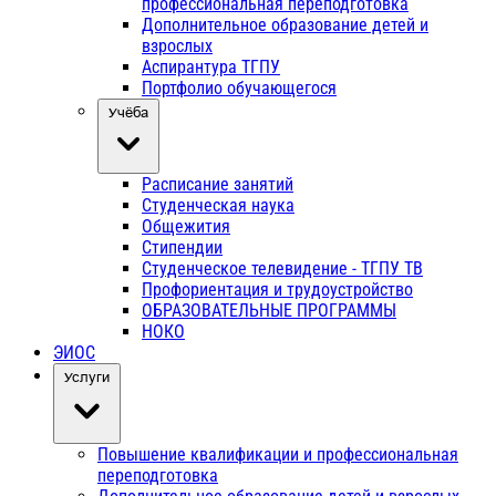
профессиональная переподготовка
Дополнительное образование детей и
взрослых
Аспирантура ТГПУ
Портфолио обучающегося
Учёба
Расписание занятий
Студенческая наука
Общежития
Стипендии
Студенческое телевидение - ТГПУ ТВ
Профориентация и трудоустройство
ОБРАЗОВАТЕЛЬНЫЕ ПРОГРАММЫ
НОКО
ЭИОС
Услуги
Повышение квалификации и профессиональная
переподготовка