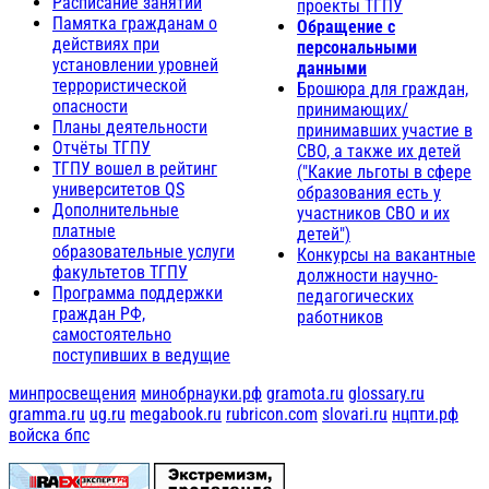
Расписание занятий
проекты ТГПУ
Памятка гражданам о
Обращение с
действиях при
персональными
установлении уровней
данными
террористической
Брошюра для граждан,
опасности
принимающих/
Планы деятельности
принимавших участие в
Отчёты ТГПУ
СВО, а также их детей
ТГПУ вошел в рейтинг
("Какие льготы в сфере
университетов QS
образования есть у
Дополнительные
участников СВО и их
платные
детей")
образовательные услуги
Конкурсы на вакантные
факультетов ТГПУ
должности научно-
Программа поддержки
педагогических
граждан РФ,
работников
самостоятельно
поступивших в ведущие
минпросвещения
минобрнауки.рф
gramota.ru
glossary.ru
gramma.ru
ug.ru
megabook.ru
rubricon.com
slovari.ru
нцпти.рф
войска бпс