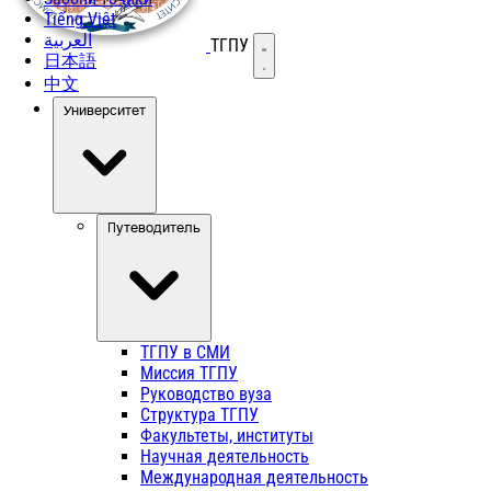
Tiếng Việt
العربية
ТГПУ
Открыть меню
日本語
中文
Университет
Путеводитель
ТГПУ в СМИ
Миссия ТГПУ
Руководство вуза
Структура ТГПУ
Факультеты, институты
Научная деятельность
Международная деятельность