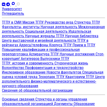
Университет
Путеводитель
ТГПУ в СМИ
Миссия ТГПУ
Руководство вуза
Структура ТГПУ
Факультеты, институты
Научная деятельность
Международная
деятельность
Социальная деятельность
Издательская
деятельность
Научные журналы ТГПУ
Научная библиотека
Центр выставочной и музейной деятельности
ТГПУ в
рейтингах
Адреса/телефоны
Корпуса ТГПУ
Прием в ТГПУ
Повышение квалификации и профессиональная
переподготовка
Аспирантура ТГПУ
Научные достижения
Стоп-
коррупция!
Антитеррор
Выпускники ТГПУ
ТГПУ: история и современность
Студенческая жизнь
Волонтёрство
Профориентация и трудоустройство
Инклюзивное образование
Новости факультетов
Специальная
оценка условий труда
Технопарк ТГПУ
Кванториум ТГПУ
Центр
дополнительного физико-математического и естественно-
научного образования
Сведения об образовательной организации
Основные сведения
Структура и органы управления
образовательной организацией
Документы
Образование