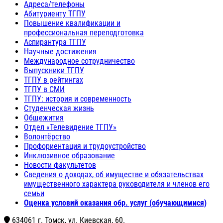
Адреса/телефоны
Абитуриенту ТГПУ
Повышение квалификации и
профессиональная переподготовка
Аспирантура ТГПУ
Научные достижения
Международное сотрудничество
Выпускники ТГПУ
ТГПУ в рейтингах
ТГПУ в СМИ
ТГПУ: история и современность
Студенческая жизнь
Общежития
Отдел «Телевидение ТГПУ»
Волонтёрство
Профориентация и трудоустройство
Инклюзивное образование
Новости факультетов
Сведения о доходах, об имуществе и обязательствах
имущественного характера руководителя и членов его
семьи
Оценка условий оказания обр. услуг (обучающимися)
634061 г. Томск, ул. Киевская, 60.