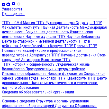
Университет
Путеводитель
ТГПУ в СМИ
Миссия ТГПУ
Руководство вуза
Структура ТГПУ
Факультеты, институты
Научная деятельность
Международная
деятельность
Социальная деятельность
Издательская
деятельность
Научные журналы ТГПУ
Научная библиотека
Центр выставочной и музейной деятельности
ТГПУ в
рейтингах
Адреса/телефоны
Корпуса ТГПУ
Прием в ТГПУ
Повышение квалификации и профессиональная
переподготовка
Аспирантура ТГПУ
Научные достижения
Стоп-
коррупция!
Антитеррор
Выпускники ТГПУ
ТГПУ: история и современность
Студенческая жизнь
Волонтёрство
Профориентация и трудоустройство
Инклюзивное образование
Новости факультетов
Специальная
оценка условий труда
Технопарк ТГПУ
Кванториум ТГПУ
Центр
дополнительного физико-математического и естественно-
научного образования
Сведения об образовательной организации
Основные сведения
Структура и органы управления
образовательной организацией
Документы
Образование