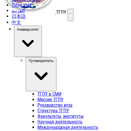
Tiếng Việt
العربية
ТГПУ
Открыть меню
日本語
中文
Университет
Путеводитель
ТГПУ в СМИ
Миссия ТГПУ
Руководство вуза
Структура ТГПУ
Факультеты, институты
Научная деятельность
Международная деятельность