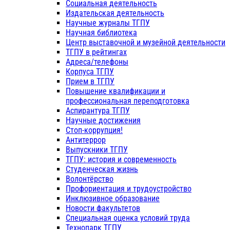
Социальная деятельность
Издательская деятельность
Научные журналы ТГПУ
Научная библиотека
Центр выставочной и музейной деятельности
ТГПУ в рейтингах
Адреса/телефоны
Корпуса ТГПУ
Прием в ТГПУ
Повышение квалификации и
профессиональная переподготовка
Аспирантура ТГПУ
Научные достижения
Стоп-коррупция!
Антитеррор
Выпускники ТГПУ
ТГПУ: история и современность
Студенческая жизнь
Волонтёрство
Профориентация и трудоустройство
Инклюзивное образование
Новости факультетов
Специальная оценка условий труда
Технопарк ТГПУ