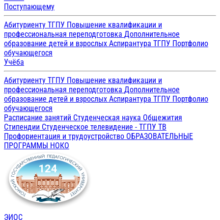
Поступающему
Абитуриенту ТГПУ
Повышение квалификации и
профессиональная переподготовка
Дополнительное
образование детей и взрослых
Аспирантура ТГПУ
Портфолио
обучающегося
Учёба
Абитуриенту ТГПУ
Повышение квалификации и
профессиональная переподготовка
Дополнительное
образование детей и взрослых
Аспирантура ТГПУ
Портфолио
обучающегося
Расписание занятий
Студенческая наука
Общежития
Стипендии
Студенческое телевидение - ТГПУ ТВ
Профориентация и трудоустройство
ОБРАЗОВАТЕЛЬНЫЕ
ПРОГРАММЫ
НОКО
ЭИОС