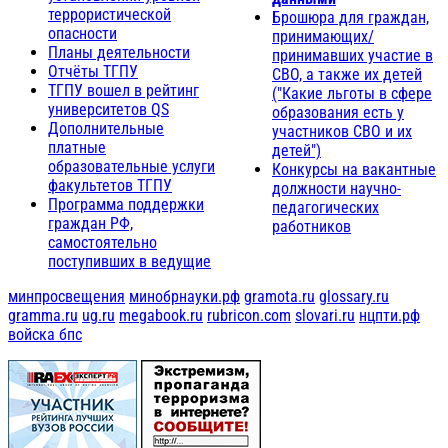
террористической
Брошюра для граждан,
опасности
принимающих/
Планы деятельности
принимавших участие в
Отчёты ТГПУ
СВО, а также их детей
ТГПУ вошел в рейтинг
("Какие льготы в сфере
университетов QS
образования есть у
Дополнительные
участников СВО и их
платные
детей")
образовательные услуги
Конкурсы на вакантные
факультетов ТГПУ
должности научно-
Программа поддержки
педагогических
граждан РФ,
работников
самостоятельно
поступивших в ведущие
минпросвещения
минобрнауки.рф
gramota.ru
glossary.ru
gramma.ru
ug.ru
megabook.ru
rubricon.com
slovari.ru
нцпти.рф
войска бпс