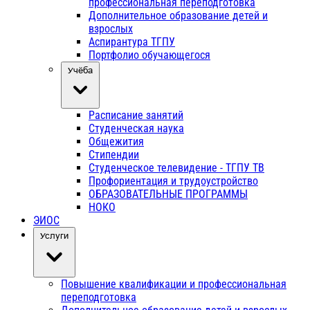
профессиональная переподготовка
Дополнительное образование детей и
взрослых
Аспирантура ТГПУ
Портфолио обучающегося
Учёба
Расписание занятий
Студенческая наука
Общежития
Стипендии
Студенческое телевидение - ТГПУ ТВ
Профориентация и трудоустройство
ОБРАЗОВАТЕЛЬНЫЕ ПРОГРАММЫ
НОКО
ЭИОС
Услуги
Повышение квалификации и профессиональная
переподготовка