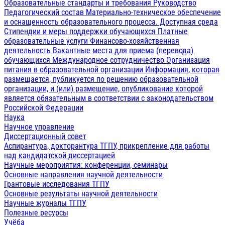
Образовательные стандарты и требования
Руководство
Педагогический состав
Материально-техническое обеспечение
и оснащенность образовательного процесса. Доступная среда
Стипендии и меры поддержки обучающихся
Платные
образовательные услуги
Финансово-хозяйственная
деятельность
Вакантные места для приема (перевода)
обучающихся
Международное сотрудничество
Организация
питания в образовательной организации
Информация, которая
размещается, публикуется по решению образовательной
организации, и (или) размещение, опубликование которой
является обязательным в соответствии с законодательством
Российской Федерации
Наука
Научное управление
Диссертационный совет
Аспирантура, докторантура ТГПУ, прикрепление для работы
над кандидатской диссертацией
Научные мероприятия: конференции, семинары
Основные направления научной деятельности
Грантовые исследования ТГПУ
Основные результаты научной деятельности
Научные журналы ТГПУ
Полезные ресурсы
Учёба