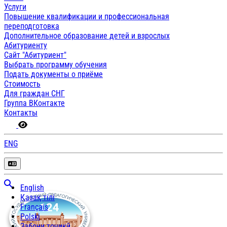
Услуги
Повышение квалификации и профессиональная
переподготовка
Дополнительное образование детей и взрослых
Абитуриенту
Сайт "Абитуриент"
Выбрать программу обучения
Подать документы о приёме
Стоимость
Для граждан СНГ
Группа ВКонтакте
Контакты
ENG
English
Қазақ тілі
Français
Polski
Забони тоҷикӣ