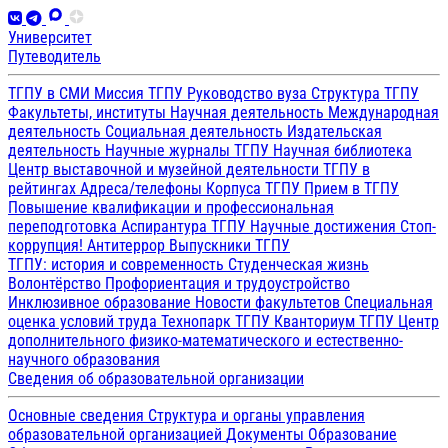
Университет
Путеводитель
ТГПУ в СМИ
Миссия ТГПУ
Руководство вуза
Структура ТГПУ
Факультеты, институты
Научная деятельность
Международная
деятельность
Социальная деятельность
Издательская
деятельность
Научные журналы ТГПУ
Научная библиотека
Центр выставочной и музейной деятельности
ТГПУ в
рейтингах
Адреса/телефоны
Корпуса ТГПУ
Прием в ТГПУ
Повышение квалификации и профессиональная
переподготовка
Аспирантура ТГПУ
Научные достижения
Стоп-
коррупция!
Антитеррор
Выпускники ТГПУ
ТГПУ: история и современность
Студенческая жизнь
Волонтёрство
Профориентация и трудоустройство
Инклюзивное образование
Новости факультетов
Специальная
оценка условий труда
Технопарк ТГПУ
Кванториум ТГПУ
Центр
дополнительного физико-математического и естественно-
научного образования
Сведения об образовательной организации
Основные сведения
Структура и органы управления
образовательной организацией
Документы
Образование