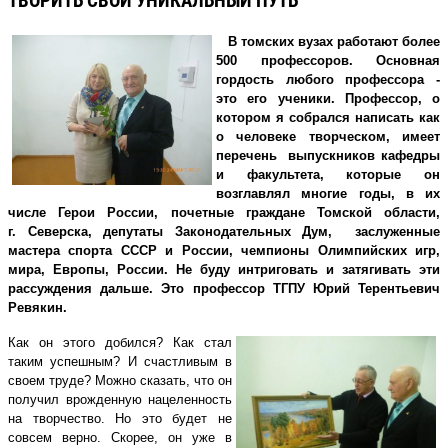
ТВОРИТЬ СВОЙ УНИКАЛЬНЫЙ ПУТЬ
В томских вузах работают более
500 профессоров. Основная
гордость любого профессора -
это его ученики. Профессор, о
котором я собрался написать как
о человеке творческом, имеет
перечень выпускников кафедры
и факультета, которые он
возглавлял многие годы, в их
числе Герои России, почетные граждане Томской области,
г. Северска, депутаты Законодательных Дум, заслуженные
мастера спорта СССР и России, чемпионы Олимпийских игр,
мира, Европы, России. Не буду интриговать и затягивать эти
рассуждения дальше. Это профессор ТГПУ Юрий Терентьевич
Ревякин.
Как он этого добился? Как стал
таким успешным? И счастливым в
своем труде? Можно сказать, что он
получил врожденную нацеленность
на творчество. Но это будет не
совсем верно. Скорее, он уже в