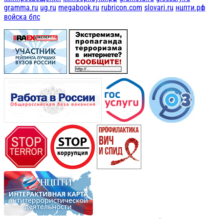
gramma.ru
ug.ru
megabook.ru
rubricon.com
slovari.ru
нцпти.рф
войска бпс