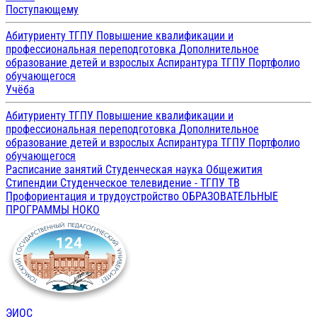
Поступающему
Абитуриенту ТГПУ
Повышение квалификации и
профессиональная переподготовка
Дополнительное
образование детей и взрослых
Аспирантура ТГПУ
Портфолио
обучающегося
Учёба
Абитуриенту ТГПУ
Повышение квалификации и
профессиональная переподготовка
Дополнительное
образование детей и взрослых
Аспирантура ТГПУ
Портфолио
обучающегося
Расписание занятий
Студенческая наука
Общежития
Стипендии
Студенческое телевидение - ТГПУ ТВ
Профориентация и трудоустройство
ОБРАЗОВАТЕЛЬНЫЕ
ПРОГРАММЫ
НОКО
ЭИОС