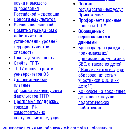
науки и высшего
Портал
образования
государственных услуг
.
Российской Федерации
Приложение
Новости факультетов
Профориентационные
Расписание занятий
проекты ТГПУ
Памятка гражданам о
Обращение с
действиях при
персональными
установлении уровней
данными
террористической
Брошюра для граждан,
опасности
принимающих/
Планы деятельности
принимавших участие в
Отчёты ТГПУ
СВО, а также их детей
ТГПУ вошел в рейтинг
("Какие льготы в сфере
университетов QS
образования есть у
Дополнительные
участников СВО и их
платные
детей")
образовательные услуги
Конкурсы на вакантные
факультетов ТГПУ
должности научно-
Программа поддержки
педагогических
граждан РФ,
работников
самостоятельно
поступивших в ведущие
минпросвещения
минобрнауки.рф
gramota.ru
glossary.ru