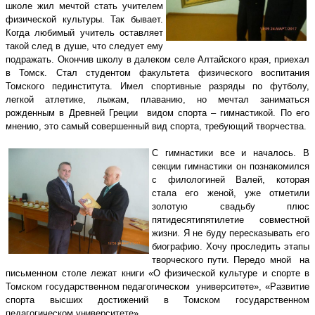
школе жил мечтой стать учителем
физической культуры. Так бывает.
Когда любимый учитель оставляет
такой след в душе, что следует ему
подражать. Окончив школу в далеком селе Алтайского края, приехал
в Томск. Стал студентом факультета физического воспитания
Томского пединститута. Имел спортивные разряды по футболу,
легкой атлетике, лыжам, плаванию, но мечтал заниматься
рожденным в Древней Греции видом спорта – гимнастикой. По его
мнению, это самый совершенный вид спорта, требующий творчества.
С гимнастики все и началось. В
секции гимнастики он познакомился
с филологиней Валей, которая
стала его женой, уже отметили
золотую свадьбу плюс
пятидесятипятилетие совместной
жизни. Я не буду пересказывать его
биографию. Хочу проследить этапы
творческого пути. Передо мной на
письменном столе лежат книги «О физической культуре и спорте в
Томском государственном педагогическом университете», «Развитие
спорта высших достижений в Томском государственном
педагогическом университете».