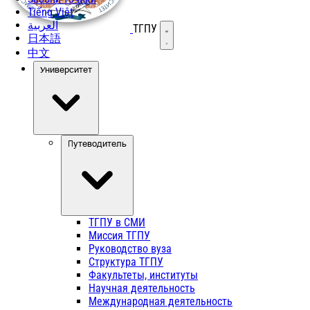
Tiếng Việt
العربية
ТГПУ
Открыть меню
日本語
中文
Университет
Путеводитель
ТГПУ в СМИ
Миссия ТГПУ
Руководство вуза
Структура ТГПУ
Факультеты, институты
Научная деятельность
Международная деятельность