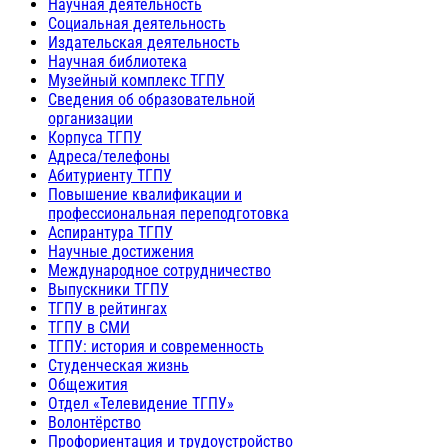
Научная деятельность
Социальная деятельность
Издательская деятельность
Научная библиотека
Музейный комплекс ТГПУ
Сведения об образовательной
организации
Корпуса ТГПУ
Адреса/телефоны
Абитуриенту ТГПУ
Повышение квалификации и
профессиональная переподготовка
Аспирантура ТГПУ
Научные достижения
Международное сотрудничество
Выпускники ТГПУ
ТГПУ в рейтингах
ТГПУ в СМИ
ТГПУ: история и современность
Студенческая жизнь
Общежития
Отдел «Телевидение ТГПУ»
Волонтёрство
Профориентация и трудоустройство