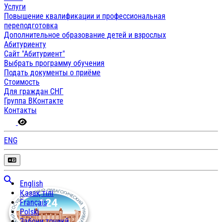
Услуги
Повышение квалификации и профессиональная
переподготовка
Дополнительное образование детей и взрослых
Абитуриенту
Сайт "Абитуриент"
Выбрать программу обучения
Подать документы о приёме
Стоимость
Для граждан СНГ
Группа ВКонтакте
Контакты
ENG
English
Қазақ тілі
Français
Polski
Забони тоҷикӣ