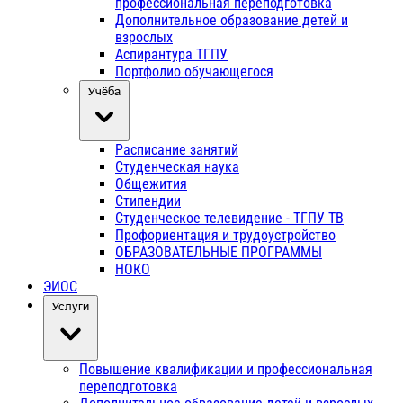
профессиональная переподготовка
Дополнительное образование детей и
взрослых
Аспирантура ТГПУ
Портфолио обучающегося
Учёба
Расписание занятий
Студенческая наука
Общежития
Стипендии
Студенческое телевидение - ТГПУ ТВ
Профориентация и трудоустройство
ОБРАЗОВАТЕЛЬНЫЕ ПРОГРАММЫ
НОКО
ЭИОС
Услуги
Повышение квалификации и профессиональная
переподготовка