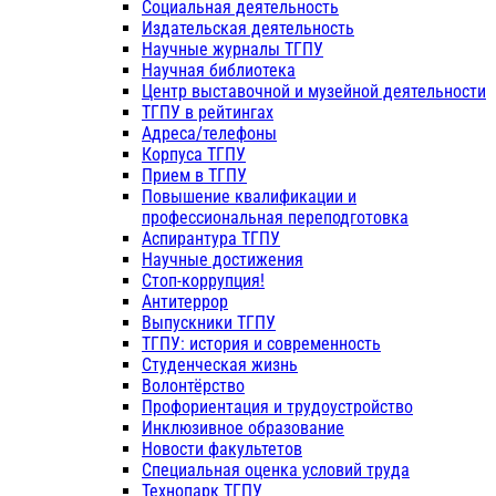
Социальная деятельность
Издательская деятельность
Научные журналы ТГПУ
Научная библиотека
Центр выставочной и музейной деятельности
ТГПУ в рейтингах
Адреса/телефоны
Корпуса ТГПУ
Прием в ТГПУ
Повышение квалификации и
профессиональная переподготовка
Аспирантура ТГПУ
Научные достижения
Стоп-коррупция!
Антитеррор
Выпускники ТГПУ
ТГПУ: история и современность
Студенческая жизнь
Волонтёрство
Профориентация и трудоустройство
Инклюзивное образование
Новости факультетов
Специальная оценка условий труда
Технопарк ТГПУ