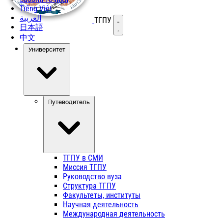
Tiếng Việt
العربية
ТГПУ
Открыть меню
日本語
中文
Университет
Путеводитель
ТГПУ в СМИ
Миссия ТГПУ
Руководство вуза
Структура ТГПУ
Факультеты, институты
Научная деятельность
Международная деятельность