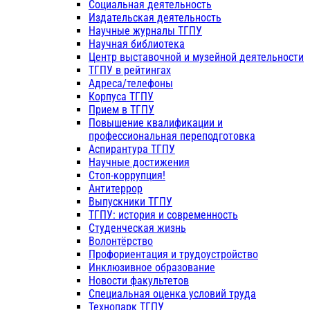
Социальная деятельность
Издательская деятельность
Научные журналы ТГПУ
Научная библиотека
Центр выставочной и музейной деятельности
ТГПУ в рейтингах
Адреса/телефоны
Корпуса ТГПУ
Прием в ТГПУ
Повышение квалификации и
профессиональная переподготовка
Аспирантура ТГПУ
Научные достижения
Стоп-коррупция!
Антитеррор
Выпускники ТГПУ
ТГПУ: история и современность
Студенческая жизнь
Волонтёрство
Профориентация и трудоустройство
Инклюзивное образование
Новости факультетов
Специальная оценка условий труда
Технопарк ТГПУ