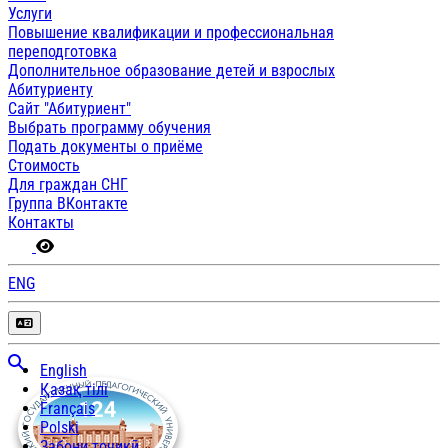
Услуги
Повышение квалификации и профессиональная
переподготовка
Дополнительное образование детей и взрослых
Абитуриенту
Сайт "Абитуриент"
Выбрать программу обучения
Подать документы о приёме
Стоимость
Для граждан СНГ
Группа ВКонтакте
Контакты
ENG
English
Қазақ тілі
Français
Polski
Забони тоҷикӣ