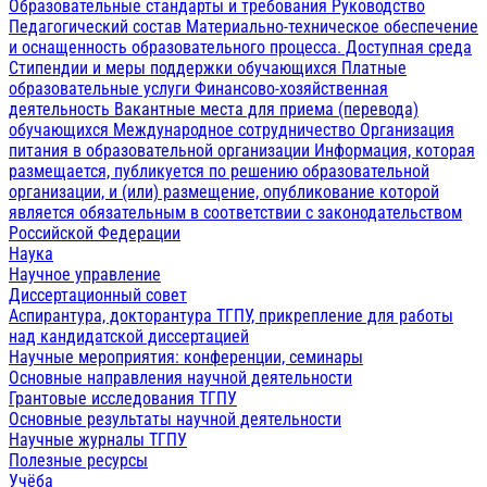
Образовательные стандарты и требования
Руководство
Педагогический состав
Материально-техническое обеспечение
и оснащенность образовательного процесса. Доступная среда
Стипендии и меры поддержки обучающихся
Платные
образовательные услуги
Финансово-хозяйственная
деятельность
Вакантные места для приема (перевода)
обучающихся
Международное сотрудничество
Организация
питания в образовательной организации
Информация, которая
размещается, публикуется по решению образовательной
организации, и (или) размещение, опубликование которой
является обязательным в соответствии с законодательством
Российской Федерации
Наука
Научное управление
Диссертационный совет
Аспирантура, докторантура ТГПУ, прикрепление для работы
над кандидатской диссертацией
Научные мероприятия: конференции, семинары
Основные направления научной деятельности
Грантовые исследования ТГПУ
Основные результаты научной деятельности
Научные журналы ТГПУ
Полезные ресурсы
Учёба