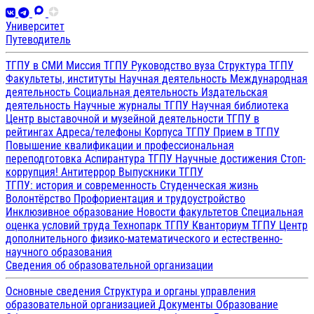
Университет
Путеводитель
ТГПУ в СМИ
Миссия ТГПУ
Руководство вуза
Структура ТГПУ
Факультеты, институты
Научная деятельность
Международная
деятельность
Социальная деятельность
Издательская
деятельность
Научные журналы ТГПУ
Научная библиотека
Центр выставочной и музейной деятельности
ТГПУ в
рейтингах
Адреса/телефоны
Корпуса ТГПУ
Прием в ТГПУ
Повышение квалификации и профессиональная
переподготовка
Аспирантура ТГПУ
Научные достижения
Стоп-
коррупция!
Антитеррор
Выпускники ТГПУ
ТГПУ: история и современность
Студенческая жизнь
Волонтёрство
Профориентация и трудоустройство
Инклюзивное образование
Новости факультетов
Специальная
оценка условий труда
Технопарк ТГПУ
Кванториум ТГПУ
Центр
дополнительного физико-математического и естественно-
научного образования
Сведения об образовательной организации
Основные сведения
Структура и органы управления
образовательной организацией
Документы
Образование