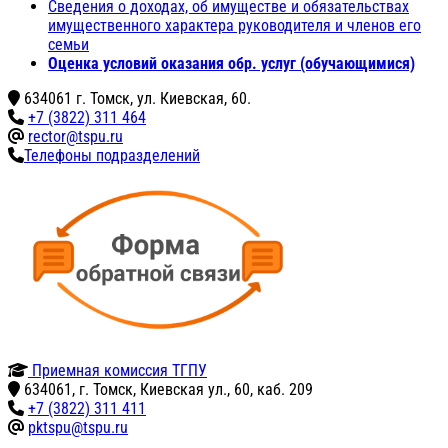
Сведения о доходах, об имуществе и обязательствах
имущественного характера руководителя и членов его
семьи
Оценка условий оказания обр. услуг (обучающимися)
634061 г. Томск, ул. Киевская, 60.
+7 (3822) 311 464
rector@tspu.ru
Телефоны подразделений
Приемная комиссия ТГПУ
634061, г. Томск, Киевская ул., 60, каб. 209
+7 (3822) 311 411
pktspu@tspu.ru