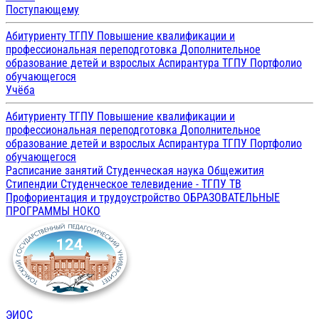
Поступающему
Абитуриенту ТГПУ
Повышение квалификации и
профессиональная переподготовка
Дополнительное
образование детей и взрослых
Аспирантура ТГПУ
Портфолио
обучающегося
Учёба
Абитуриенту ТГПУ
Повышение квалификации и
профессиональная переподготовка
Дополнительное
образование детей и взрослых
Аспирантура ТГПУ
Портфолио
обучающегося
Расписание занятий
Студенческая наука
Общежития
Стипендии
Студенческое телевидение - ТГПУ ТВ
Профориентация и трудоустройство
ОБРАЗОВАТЕЛЬНЫЕ
ПРОГРАММЫ
НОКО
ЭИОС