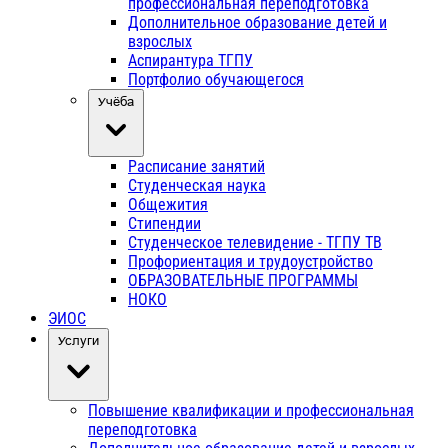
профессиональная переподготовка
Дополнительное образование детей и
взрослых
Аспирантура ТГПУ
Портфолио обучающегося
Учёба
Расписание занятий
Студенческая наука
Общежития
Стипендии
Студенческое телевидение - ТГПУ ТВ
Профориентация и трудоустройство
ОБРАЗОВАТЕЛЬНЫЕ ПРОГРАММЫ
НОКО
ЭИОС
Услуги
Повышение квалификации и профессиональная
переподготовка