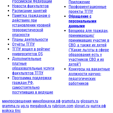
Российской Федерации
Приложение
Новости факультетов
Профориентационные
Расписание занятий
проекты ТГПУ
Памятка гражданам о
Обращение с
действиях при
персональными
установлении уровней
данными
террористической
Брошюра для граждан,
опасности
принимающих/
Планы деятельности
принимавших участие в
Отчёты ТГПУ
СВО, а также их детей
ТГПУ вошел в рейтинг
("Какие льготы в сфере
университетов QS
образования есть у
Дополнительные
участников СВО и их
платные
детей")
образовательные услуги
Конкурсы на вакантные
факультетов ТГПУ
должности научно-
Программа поддержки
педагогических
граждан РФ,
работников
самостоятельно
поступивших в ведущие
минпросвещения
минобрнауки.рф
gramota.ru
glossary.ru
gramma.ru
ug.ru
megabook.ru
rubricon.com
slovari.ru
нцпти.рф
войска бпс