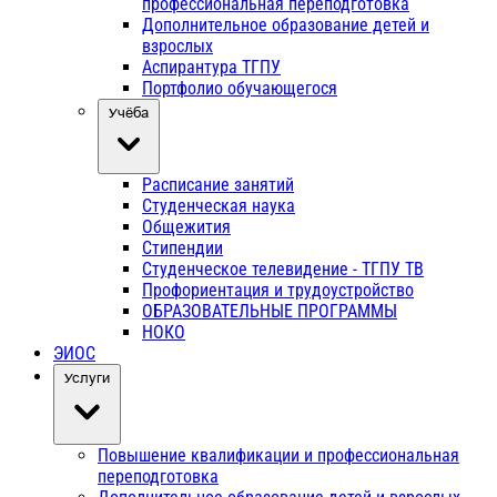
профессиональная переподготовка
Дополнительное образование детей и
взрослых
Аспирантура ТГПУ
Портфолио обучающегося
Учёба
Расписание занятий
Студенческая наука
Общежития
Стипендии
Студенческое телевидение - ТГПУ ТВ
Профориентация и трудоустройство
ОБРАЗОВАТЕЛЬНЫЕ ПРОГРАММЫ
НОКО
ЭИОС
Услуги
Повышение квалификации и профессиональная
переподготовка