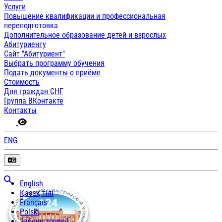
Услуги
Повышение квалификации и профессиональная
переподготовка
Дополнительное образование детей и взрослых
Абитуриенту
Сайт "Абитуриент"
Выбрать программу обучения
Подать документы о приёме
Стоимость
Для граждан СНГ
Группа ВКонтакте
Контакты
ENG
English
Қазақ тілі
Français
Polski
Забони тоҷикӣ