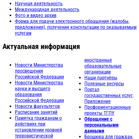
Научная деятельность
Международная деятельность
Фото и видео архив
Форма для подачи электронного обращения (жалобы,
предложения), получения консультации по оказываемым
услугам
Актуальная информация
иностранные
Новости Министерства
образовательные
просвещения
организации
Российской Федерации
Наши партнёры
Новости Министерства
Полезные ресурсы
науки и высшего
Портал
образования
государственных услуг
.
Российской Федерации
Приложение
Новости факультетов
Профориентационные
Расписание занятий
проекты ТГПУ
Памятка гражданам о
Обращение с
действиях при
персональными
установлении уровней
данными
террористической
Брошюра для граждан,