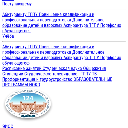
Поступающему
Абитуриенту ТГПУ
Повышение квалификации и
профессиональная переподготовка
Дополнительное
образование детей и взрослых
Аспирантура ТГПУ
Портфолио
обучающегося
Учёба
Абитуриенту ТГПУ
Повышение квалификации и
профессиональная переподготовка
Дополнительное
образование детей и взрослых
Аспирантура ТГПУ
Портфолио
обучающегося
Расписание занятий
Студенческая наука
Общежития
Стипендии
Студенческое телевидение - ТГПУ ТВ
Профориентация и трудоустройство
ОБРАЗОВАТЕЛЬНЫЕ
ПРОГРАММЫ
НОКО
ЭИОС