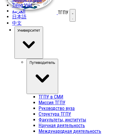
Tiếng Việt
العربية
ТГПУ
Открыть меню
日本語
中文
Университет
Путеводитель
ТГПУ в СМИ
Миссия ТГПУ
Руководство вуза
Структура ТГПУ
Факультеты, институты
Научная деятельность
Международная деятельность