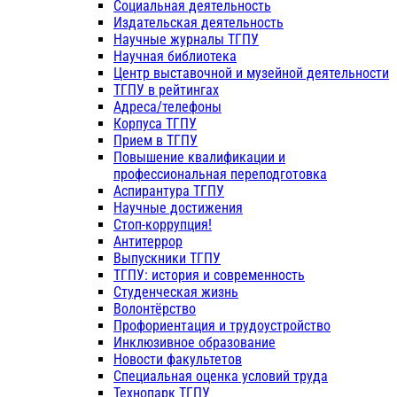
Социальная деятельность
Издательская деятельность
Научные журналы ТГПУ
Научная библиотека
Центр выставочной и музейной деятельности
ТГПУ в рейтингах
Адреса/телефоны
Корпуса ТГПУ
Прием в ТГПУ
Повышение квалификации и
профессиональная переподготовка
Аспирантура ТГПУ
Научные достижения
Стоп-коррупция!
Антитеррор
Выпускники ТГПУ
ТГПУ: история и современность
Студенческая жизнь
Волонтёрство
Профориентация и трудоустройство
Инклюзивное образование
Новости факультетов
Специальная оценка условий труда
Технопарк ТГПУ