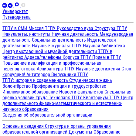
Университет
Путеводитель
ТГПУ в СМИ
Миссия ТГПУ
Руководство вуза
Структура ТГПУ
Факультеты, институты
Научная деятельность
Международная
деятельность
Социальная деятельность
Издательская
деятельность
Научные журналы ТГПУ
Научная библиотека
Центр выставочной и музейной деятельности
ТГПУ в
рейтингах
Адреса/телефоны
Корпуса ТГПУ
Прием в ТГПУ
Повышение квалификации и профессиональная
переподготовка
Аспирантура ТГПУ
Научные достижения
Стоп-
коррупция!
Антитеррор
Выпускники ТГПУ
ТГПУ: история и современность
Студенческая жизнь
Волонтёрство
Профориентация и трудоустройство
Инклюзивное образование
Новости факультетов
Специальная
оценка условий труда
Технопарк ТГПУ
Кванториум ТГПУ
Центр
дополнительного физико-математического и естественно-
научного образования
Сведения об образовательной организации
Основные сведения
Структура и органы управления
образовательной организацией
Документы
Образование