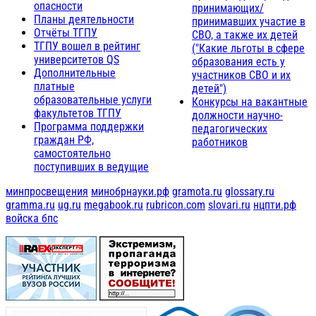
опасности
принимающих/
Планы деятельности
принимавших участие в
Отчёты ТГПУ
СВО, а также их детей
ТГПУ вошел в рейтинг
("Какие льготы в сфере
университетов QS
образования есть у
Дополнительные
участников СВО и их
платные
детей")
образовательные услуги
Конкурсы на вакантные
факультетов ТГПУ
должности научно-
Программа поддержки
педагогических
граждан РФ,
работников
самостоятельно
поступивших в ведущие
минпросвещения
минобрнауки.рф
gramota.ru
glossary.ru
gramma.ru
ug.ru
megabook.ru
rubricon.com
slovari.ru
нцпти.рф
войска бпс