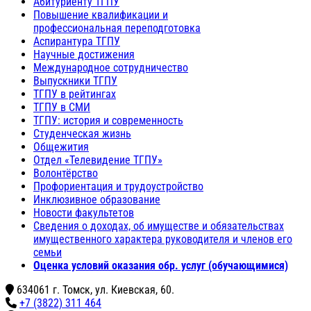
Абитуриенту ТГПУ
Повышение квалификации и
профессиональная переподготовка
Аспирантура ТГПУ
Научные достижения
Международное сотрудничество
Выпускники ТГПУ
ТГПУ в рейтингах
ТГПУ в СМИ
ТГПУ: история и современность
Студенческая жизнь
Общежития
Отдел «Телевидение ТГПУ»
Волонтёрство
Профориентация и трудоустройство
Инклюзивное образование
Новости факультетов
Сведения о доходах, об имуществе и обязательствах
имущественного характера руководителя и членов его
семьи
Оценка условий оказания обр. услуг (обучающимися)
634061 г. Томск, ул. Киевская, 60.
+7 (3822) 311 464