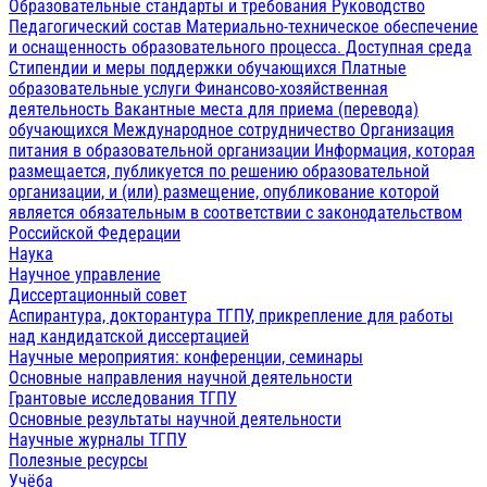
Образовательные стандарты и требования
Руководство
Педагогический состав
Материально-техническое обеспечение
и оснащенность образовательного процесса. Доступная среда
Стипендии и меры поддержки обучающихся
Платные
образовательные услуги
Финансово-хозяйственная
деятельность
Вакантные места для приема (перевода)
обучающихся
Международное сотрудничество
Организация
питания в образовательной организации
Информация, которая
размещается, публикуется по решению образовательной
организации, и (или) размещение, опубликование которой
является обязательным в соответствии с законодательством
Российской Федерации
Наука
Научное управление
Диссертационный совет
Аспирантура, докторантура ТГПУ, прикрепление для работы
над кандидатской диссертацией
Научные мероприятия: конференции, семинары
Основные направления научной деятельности
Грантовые исследования ТГПУ
Основные результаты научной деятельности
Научные журналы ТГПУ
Полезные ресурсы
Учёба