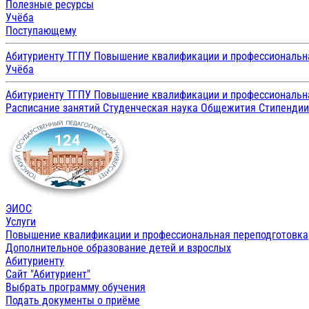
Полезные ресурсы
Учёба
Поступающему
Абитуриенту ТГПУ
Повышение квалификации и профессиональн
Учёба
Абитуриенту ТГПУ
Повышение квалификации и профессиональн
Расписание занятий
Студенческая наука
Общежития
Стипенди
ЭИОС
Услуги
Повышение квалификации и профессиональная переподготовка
Дополнительное образование детей и взрослых
Абитуриенту
Сайт "Абитуриент"
Выбрать программу обучения
Подать документы о приёме