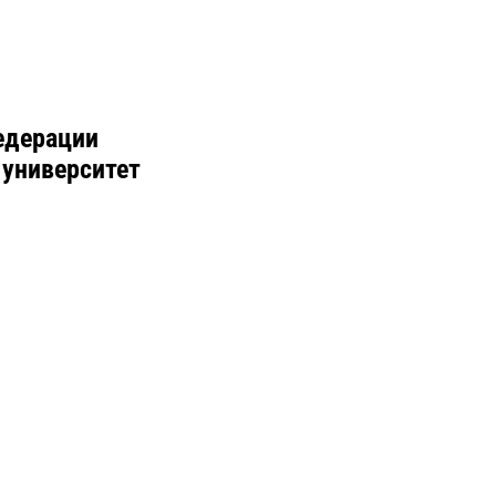
едерации
 университет