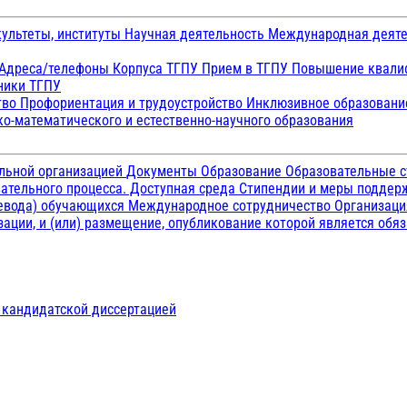
ультеты, институты
Научная деятельность
Международная деят
Адреса/телефоны
Корпуса ТГПУ
Прием в ТГПУ
Повышение квалиф
ники ТГПУ
тво
Профориентация и трудоустройство
Инклюзивное образован
о-математического и естественно-научного образования
ельной организацией
Документы
Образование
Образовательные с
ательного процесса. Доступная среда
Стипендии и меры подде
ревода) обучающихся
Международное сотрудничество
Организаци
ации, и (или) размещение, опубликование которой является обя
д кандидатской диссертацией