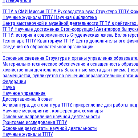
Путеводитель
ТГПУ в СМИ
Миссия ТГПУ
Руководство вуза
Структура ТГПУ
Фак
Научные журналы ТГПУ
Научная библиотека
Центр выставочной и музейной деятельности
ТГПУ в рейтингах
ТГПУ
Научные достижения
Стоп-коррупция!
Антитеррор
Выпуск
ТГПУ: история и современность
Студенческая жизнь
Волонтёрс
Технопарк ТГПУ
Кванториум ТГПУ
Центр дополнительного физик
Сведения об образовательной организации
Основные сведения
Структура и органы управления образоват
Материально-техническое обеспечение и оснащенность образов
хозяйственная деятельность
Вакантные места для приема (пе
размещается, публикуется по решению образовательной организ
Федерации
Наука
Научное управление
Диссертационный совет
Аспирантура, докторантура ТГПУ, прикрепление для работы на
Научные мероприятия: конференции, семинары
Основные направления научной деятельности
Грантовые исследования ТГПУ
Основные результаты научной деятельности
Научные журналы ТГПУ