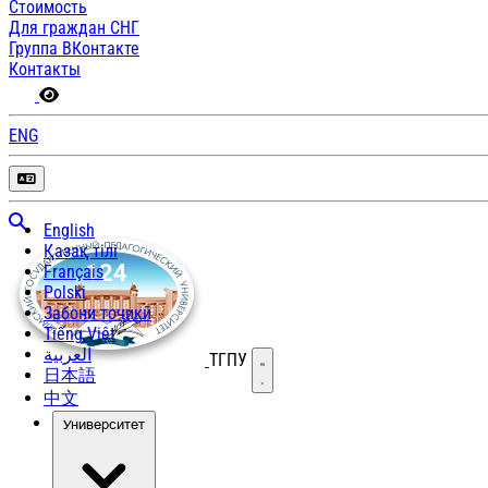
Стоимость
Для граждан СНГ
Группа ВКонтакте
Контакты
ENG
English
Қазақ тілі
Français
Polski
Забони тоҷикӣ
Tiếng Việt
العربية
ТГПУ
Открыть меню
日本語
中文
Университет