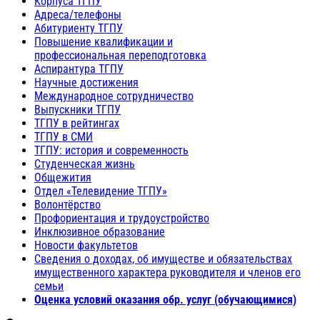
Корпуса ТГПУ
Адреса/телефоны
Абитуриенту ТГПУ
Повышение квалификации и
профессиональная переподготовка
Аспирантура ТГПУ
Научные достижения
Международное сотрудничество
Выпускники ТГПУ
ТГПУ в рейтингах
ТГПУ в СМИ
ТГПУ: история и современность
Студенческая жизнь
Общежития
Отдел «Телевидение ТГПУ»
Волонтёрство
Профориентация и трудоустройство
Инклюзивное образование
Новости факультетов
Сведения о доходах, об имуществе и обязательствах
имущественного характера руководителя и членов его
семьи
Оценка условий оказания обр. услуг (обучающимися)