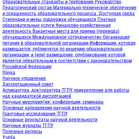
Образовательные стандарты и требования
Руководство
Педагогический состав
Материально-техническое обеспечение
и оснащенность образовательного процесса. Доступная среда
Стипендии и меры поддержки обучающихся
Платные
образовательные услуги
Финансово-хозяйственная
деятельность
Вакантные места для приема (перевода)
обучающихся
Международное сотрудничество
Организация
питания в образовательной организации
Информация, которая
размещается, публикуется по решению образовательной
организации, и (или) размещение, опубликование которой
является обязательным в соответствии с законодательством
Российской Федерации
Наука
Научное управление
Диссертационный совет
Аспирантура, докторантура ТГПУ, прикрепление для работы
над кандидатской диссертацией
Научные мероприятия: конференции, семинары
Основные направления научной деятельности
Грантовые исследования ТГПУ
Основные результаты научной деятельности
Научные журналы ТГПУ
Полезные ресурсы
Учёба