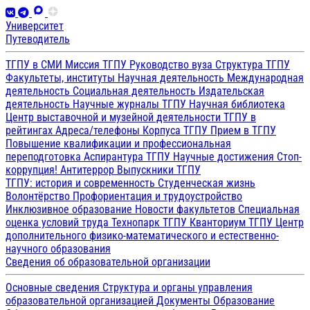
Университет
Путеводитель
ТГПУ в СМИ
Миссия ТГПУ
Руководство вуза
Структура ТГПУ
Факультеты, институты
Научная деятельность
Международная
деятельность
Социальная деятельность
Издательская
деятельность
Научные журналы ТГПУ
Научная библиотека
Центр выставочной и музейной деятельности
ТГПУ в
рейтингах
Адреса/телефоны
Корпуса ТГПУ
Прием в ТГПУ
Повышение квалификации и профессиональная
переподготовка
Аспирантура ТГПУ
Научные достижения
Стоп-
коррупция!
Антитеррор
Выпускники ТГПУ
ТГПУ: история и современность
Студенческая жизнь
Волонтёрство
Профориентация и трудоустройство
Инклюзивное образование
Новости факультетов
Специальная
оценка условий труда
Технопарк ТГПУ
Кванториум ТГПУ
Центр
дополнительного физико-математического и естественно-
научного образования
Сведения об образовательной организации
Основные сведения
Структура и органы управления
образовательной организацией
Документы
Образование