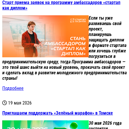
Старт приема заявок на программу амбассадоров «стартап
как диплом»
Если ты уже
развиваешь свой
проект,
планируешь
защищать диплом
в формате стартапа
или хочешь глубже
погрузиться в
предпринимательскую среду, тогда Программа амбассадоров —
это твой шанс выйти на новый уровень, прокачать свой проект
и сделать вклад в развитие молодежного предпринимательства
страны!
Подробнее
19 мая 2026
Приглашаем поддержать «Зелёный марафон» в Томске
30 мая 2026 года
состоится