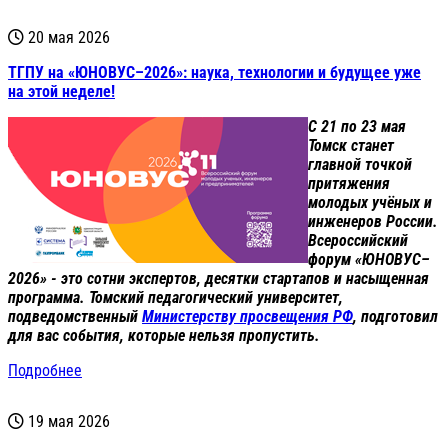
20 мая 2026
ТГПУ на «ЮНОВУС–2026»: наука, технологии и будущее уже
на этой неделе!
С 21 по 23 мая
Томск станет
главной точкой
притяжения
молодых учёных и
инженеров России.
Всероссийский
форум «ЮНОВУС–
2026» - это сотни экспертов, десятки стартапов и насыщенная
программа. Томский педагогический университет,
подведомственный
Министерству просвещения РФ
, подготовил
для вас события, которые нельзя пропустить.
Подробнее
19 мая 2026