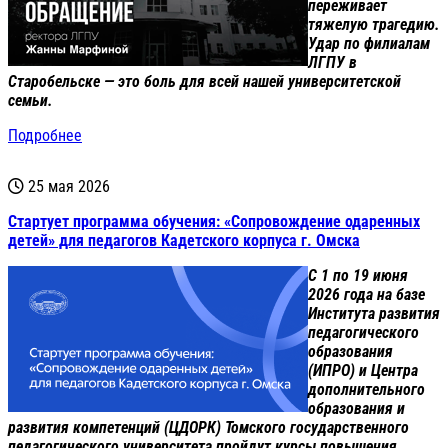
переживает
тяжелую трагедию.
Удар по филиалам
ЛГПУ в
Старобельске — это боль для всей нашей университетской
семьи.
Подробнее
25 мая 2026
Стартует программа обучения: «Сопровождение одаренных
детей» для педагогов Кадетского корпуса г. Омска
С 1 по 19 июня
2026 года на базе
Института развития
педагогического
образования
(ИПРО) и Центра
дополнительного
образования и
развития компетенций (ЦДОРК) Томского государственного
педагогического университета пройдут курсы повышения