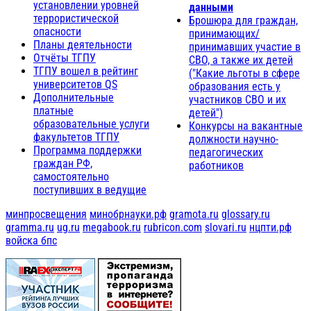
установлении уровней
данными
террористической
Брошюра для граждан,
опасности
принимающих/
Планы деятельности
принимавших участие в
Отчёты ТГПУ
СВО, а также их детей
ТГПУ вошел в рейтинг
("Какие льготы в сфере
университетов QS
образования есть у
Дополнительные
участников СВО и их
платные
детей")
образовательные услуги
Конкурсы на вакантные
факультетов ТГПУ
должности научно-
Программа поддержки
педагогических
граждан РФ,
работников
самостоятельно
поступивших в ведущие
минпросвещения
минобрнауки.рф
gramota.ru
glossary.ru
gramma.ru
ug.ru
megabook.ru
rubricon.com
slovari.ru
нцпти.рф
войска бпс