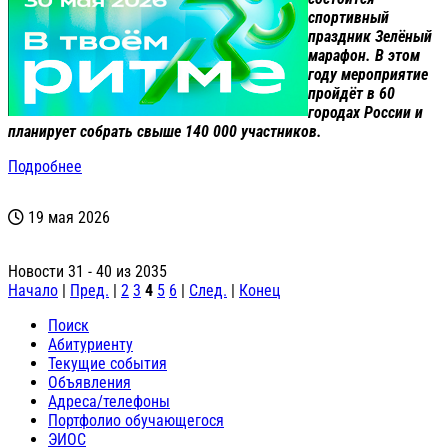
спортивный
праздник Зелёный
марафон. В этом
году мероприятие
пройдёт в 60
городах России и
планирует собрать свыше 140 000 участников.
Подробнее
19 мая 2026
Новости 31 - 40 из 2035
Начало
|
Пред.
|
2
3
4
5
6
|
След.
|
Конец
Поиск
Абитуриенту
Текущие события
Объявления
Адреса/телефоны
Портфолио обучающегося
ЭИОС