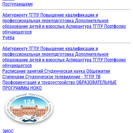
Поступающему
Абитуриенту ТГПУ
Повышение квалификации и
профессиональная переподготовка
Дополнительное
образование детей и взрослых
Аспирантура ТГПУ
Портфолио
обучающегося
Учёба
Абитуриенту ТГПУ
Повышение квалификации и
профессиональная переподготовка
Дополнительное
образование детей и взрослых
Аспирантура ТГПУ
Портфолио
обучающегося
Расписание занятий
Студенческая наука
Общежития
Стипендии
Студенческое телевидение - ТГПУ ТВ
Профориентация и трудоустройство
ОБРАЗОВАТЕЛЬНЫЕ
ПРОГРАММЫ
НОКО
ЭИОС