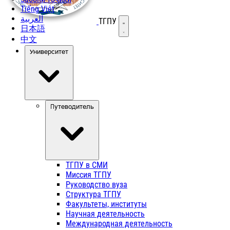
Tiếng Việt
العربية
ТГПУ
Открыть меню
日本語
中文
Университет
Путеводитель
ТГПУ в СМИ
Миссия ТГПУ
Руководство вуза
Структура ТГПУ
Факультеты, институты
Научная деятельность
Международная деятельность