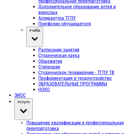
профессиональная переподготовка
Дополнительное образование детей и
взрослых
Аспирантура ТГПУ
Портфолио обучающегося
Учёба
Расписание занятий
Студенческая наука
Общежития
Стипендии
Студенческое телевидение - ТГПУ ТВ
Профориентация и трудоустройство
ОБРАЗОВАТЕЛЬНЫЕ ПРОГРАММЫ
НОКО
ЭИОС
Услуги
Повышение квалификации и профессиональная
переподготовка