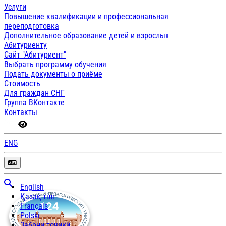
Услуги
Повышение квалификации и профессиональная
переподготовка
Дополнительное образование детей и взрослых
Абитуриенту
Сайт "Абитуриент"
Выбрать программу обучения
Подать документы о приёме
Стоимость
Для граждан СНГ
Группа ВКонтакте
Контакты
ENG
English
Қазақ тілі
Français
Polski
Забони тоҷикӣ