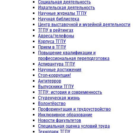
Социальная деятельность
Издательская деятельность
Научные журналы ТГПУ
Научная библиотека
Центр выставочной и музейной деятельности
ТГПУ в рейтингах
Адреса/телефоны
Корпуса ТГПУ
Прием в ТГПУ
Повышение квалификации и
профессиональная переподготовка
Аспирантура ТГПУ
Научные достижения
Стоп-коррупция!
Антитеррор
Выпускники ТГПУ
ТГПУ: история и современность
Студенческая жизнь
Волонтёрство
Профориентация и трудоустройство
Инклюзивное образование
Новости факультетов
Специальная оценка условий труда
Технопарк ТГПУ