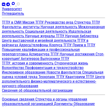
Университет
Путеводитель
ТГПУ в СМИ
Миссия ТГПУ
Руководство вуза
Структура ТГПУ
Факультеты, институты
Научная деятельность
Международная
деятельность
Социальная деятельность
Издательская
деятельность
Научные журналы ТГПУ
Научная библиотека
Центр выставочной и музейной деятельности
ТГПУ в
рейтингах
Адреса/телефоны
Корпуса ТГПУ
Прием в ТГПУ
Повышение квалификации и профессиональная
переподготовка
Аспирантура ТГПУ
Научные достижения
Стоп-
коррупция!
Антитеррор
Выпускники ТГПУ
ТГПУ: история и современность
Студенческая жизнь
Волонтёрство
Профориентация и трудоустройство
Инклюзивное образование
Новости факультетов
Специальная
оценка условий труда
Технопарк ТГПУ
Кванториум ТГПУ
Центр
дополнительного физико-математического и естественно-
научного образования
Сведения об образовательной организации
Основные сведения
Структура и органы управления
образовательной организацией
Документы
Образование