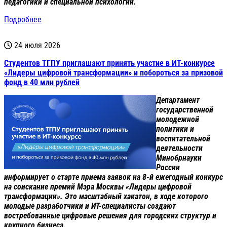
педагогики и специальной психологии.
Подробнее
24 июля 2026
Студентов ТГПУ приглашают принять участие в ИТ-конкурсе
«Лидеры цифровой трансформации» и побороться за призовой
фонд в 40 млн рублей
Департамент
государственной
молодежной
политики и
воспитательной
деятельности
Минобрнауки
России
информирует о старте приема заявок на 8-й ежегодный конкурс
на соискание премий Мэра Москвы «Лидеры цифровой
трансформации». Это масштабный хакатон, в ходе которого
молодые разработчики и ИТ-специалисты создают
востребованные цифровые решения для городских структур и
крупного бизнеса.