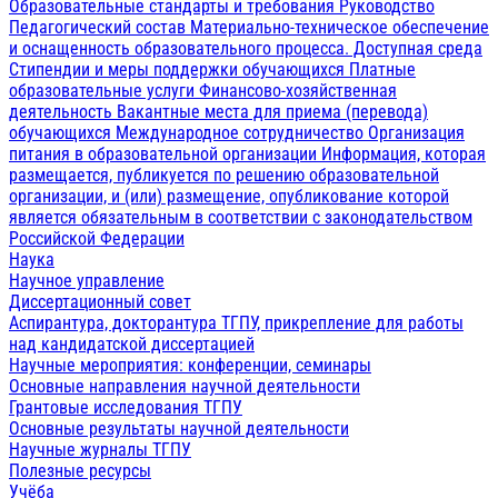
Образовательные стандарты и требования
Руководство
Педагогический состав
Материально-техническое обеспечение
и оснащенность образовательного процесса. Доступная среда
Стипендии и меры поддержки обучающихся
Платные
образовательные услуги
Финансово-хозяйственная
деятельность
Вакантные места для приема (перевода)
обучающихся
Международное сотрудничество
Организация
питания в образовательной организации
Информация, которая
размещается, публикуется по решению образовательной
организации, и (или) размещение, опубликование которой
является обязательным в соответствии с законодательством
Российской Федерации
Наука
Научное управление
Диссертационный совет
Аспирантура, докторантура ТГПУ, прикрепление для работы
над кандидатской диссертацией
Научные мероприятия: конференции, семинары
Основные направления научной деятельности
Грантовые исследования ТГПУ
Основные результаты научной деятельности
Научные журналы ТГПУ
Полезные ресурсы
Учёба