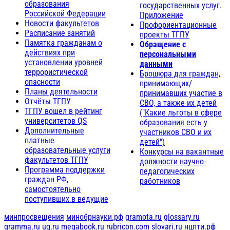
образования
государственных услуг
.
Российской Федерации
Приложение
Новости факультетов
Профориентационные
Расписание занятий
проекты ТГПУ
Памятка гражданам о
Обращение с
действиях при
персональными
установлении уровней
данными
террористической
Брошюра для граждан,
опасности
принимающих/
Планы деятельности
принимавших участие в
Отчёты ТГПУ
СВО, а также их детей
ТГПУ вошел в рейтинг
("Какие льготы в сфере
университетов QS
образования есть у
Дополнительные
участников СВО и их
платные
детей")
образовательные услуги
Конкурсы на вакантные
факультетов ТГПУ
должности научно-
Программа поддержки
педагогических
граждан РФ,
работников
самостоятельно
поступивших в ведущие
минпросвещения
минобрнауки.рф
gramota.ru
glossary.ru
gramma.ru
ug.ru
megabook.ru
rubricon.com
slovari.ru
нцпти.рф