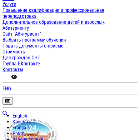
Услуги
Повышение квалификации и профессиональная
переподготовка
Дополнительное образование детей и взрослых
Абитуриенту
Сайт "Абитуриент"
Выбрать программу обучения
Подать документы о приёме
Стоимость
Для граждан СНГ
Группа ВКонтакте
Контакты
ENG
English
Қазақ тілі
Français
Polski
Забони тоҷикӣ