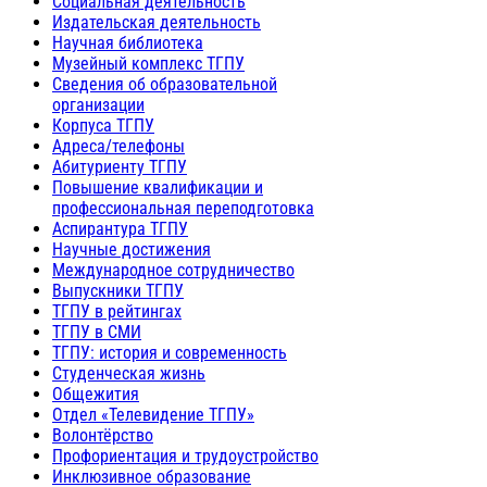
Социальная деятельность
Издательская деятельность
Научная библиотека
Музейный комплекс ТГПУ
Сведения об образовательной
организации
Корпуса ТГПУ
Адреса/телефоны
Абитуриенту ТГПУ
Повышение квалификации и
профессиональная переподготовка
Аспирантура ТГПУ
Научные достижения
Международное сотрудничество
Выпускники ТГПУ
ТГПУ в рейтингах
ТГПУ в СМИ
ТГПУ: история и современность
Студенческая жизнь
Общежития
Отдел «Телевидение ТГПУ»
Волонтёрство
Профориентация и трудоустройство
Инклюзивное образование