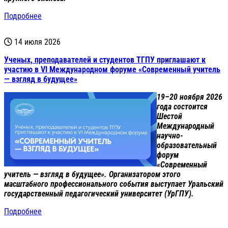
Подробнее
14 июля 2026
Ученых, преподавателей и студентов ТГПУ приглашают к
участию в VI Международном форуме «Современный учитель
— взгляд в будущее»
19–20 ноября 2026
года состоится
Шестой
Международный
научно-
образовательный
форум
«Современный
учитель — взгляд в будущее». Организатором этого
масштабного профессионального события выступает Уральский
государственный педагогический университет (УрГПУ).
Подробнее