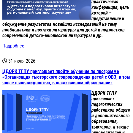
практическая
конференция, цель
которой –
представление и
обсуждение результатов новейших исследований на тему
проблематики и поэтики литературы для детей и подростков,
современной детско-юношеской литературы и др.
Подробнее
31 июля 2026
ЦДОРК ТГПУ приглашает пройти обучение по программе
«Организация тьюторского сопровождения детей с ОВЗ, в том
числе с инвалидностью, в инклюзивном образовании»
ЦДОРК ТГПУ
приглашает
педагогических
работников общего
и дополнительного
образования,
тьюторов, а также
руководителей и