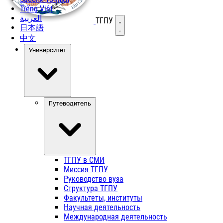
Tiếng Việt
العربية
ТГПУ
Открыть меню
日本語
中文
Университет
Путеводитель
ТГПУ в СМИ
Миссия ТГПУ
Руководство вуза
Структура ТГПУ
Факультеты, институты
Научная деятельность
Международная деятельность