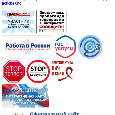
войска бпс