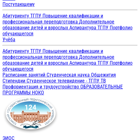
Поступающему
Абитуриенту ТГПУ
Повышение квалификации и
профессиональная переподготовка
Дополнительное
образование детей и взрослых
Аспирантура ТГПУ
Портфолио
обучающегося
Учёба
Абитуриенту ТГПУ
Повышение квалификации и
профессиональная переподготовка
Дополнительное
образование детей и взрослых
Аспирантура ТГПУ
Портфолио
обучающегося
Расписание занятий
Студенческая наука
Общежития
Стипендии
Студенческое телевидение - ТГПУ ТВ
Профориентация и трудоустройство
ОБРАЗОВАТЕЛЬНЫЕ
ПРОГРАММЫ
НОКО
ЭИОС