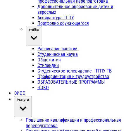
профессиональная переподготовка
Дополнительное образование детей и
взрослых
Аспирантура ТГПУ
Портфолио обучающегося
Учёба
Расписание занятий
Студенческая наука
Общежития
Стипендии
Студенческое телевидение - ТГПУ ТВ
Профориентация и трудоустройство
ОБРАЗОВАТЕЛЬНЫЕ ПРОГРАММЫ
НОКО
ЭИОС
Услуги
Повышение квалификации и профессиональная
переподготовка