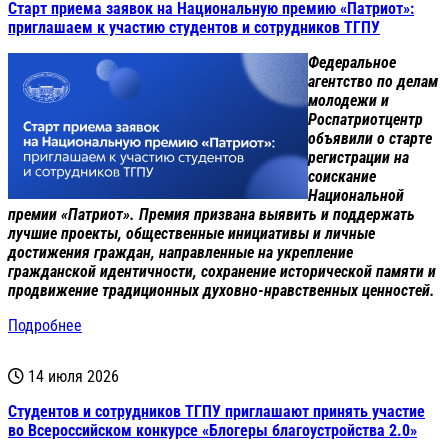
Старт приема заявок на Национальную премию «Патриот»:
приглашаем к участию студентов и сотрудников ТГПУ
Федеральное
агентство по делам
молодежи и
Роспатриотцентр
объявили о старте
регистрации на
соискание
Национальной
премии «Патриот». Премия призвана выявить и поддержать
лучшие проекты, общественные инициативы и личные
достижения граждан, направленные на укрепление
гражданской идентичности, сохранение исторической памяти и
продвижение традиционных духовно-нравственных ценностей.
Подробнее
14 июля 2026
Студентов и сотрудников ТГПУ приглашают принять участие
во Всероссийском конкурсе «Блогеры благоустройства 2.0»